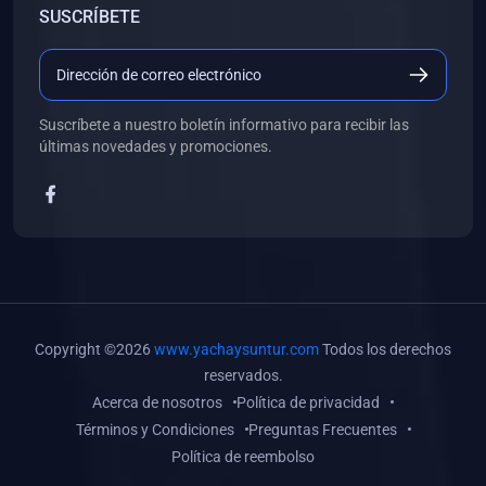
SUSCRÍBETE
(0)
Libros de Desarrollo Web y Móvil
(0)
Libros de Programación
(0)
Libros de Edición, Diseño Gráfico e Ilustración
Suscríbete a nuestro boletín informativo para recibir las
(0)
Libros de Informática
últimas novedades y promociones.
(0)
Libros de Administración, Gestión Pública y Marketing
(0)
Libros de Arquitectura e Ingeniería Civil
(0)
Libros de Ingeniería de Sistemas
(0)
Libros de Ingeniería de Software
(0)
Libros de Ciencia de Datos
Copyright ©2026
www.yachaysuntur.com
Todos los derechos
(0)
Libros de Computación Científica
reservados.
Acerca de nosotros
Política de privacidad
(0)
Libros de Mecatrónica
Términos y Condiciones
Preguntas Frecuentes
(0)
Libros de Robótica
Política de reembolso