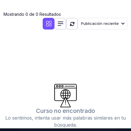
(0)
Clases en vivo por iniciarse
Mostrando 0 de 0 Resultados
(0)
Clases en vivo ya iniciadas
Publicación reciente
(0)
3. CONFERENCIAS
(0)
Conferencias por iniciar
(0)
Conferencias ya iniciadas
(0)
4. RESOLUCIÓN DE TAREAS, TRABAJOS Y PROBLEMAS
ACADÉMICOS
(0)
Banco de Preguntas
(0)
Exámenes
(0)
Tareas o trabajos de investigación ( monografías,
tesis, casos clínicos, etc.)
Curso no encontrado
(0)
Resolver tareas o preguntas, hacer trabajos
Lo sentimos, intenta usar más palabras similares en tu
académicos o de investigación (monografías y otros)
búsqueda.