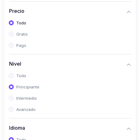
(0)
Historia
Precio
(0)
Arte y Música
Todo
(0)
Desarrollo Web
Gratis
(0)
Desarrollo Móvil
Pago
(0)
Lenguajes de Programación
(0)
Desarrollo de Videojuegos
Nivel
(0)
Edición, Diseño Gráfico e Ilustración
Todo
(0)
Informática
Principiante
(0)
Administración, Gestión Pública y Marketing
Intermedio
(0)
Arquitectura e Ingeniería Civil
Avanzado
(0)
Ingeniería de Sistemas
Idioma
(0)
Ingeniería de Software
(0)
Ciencia de Datos
Todo