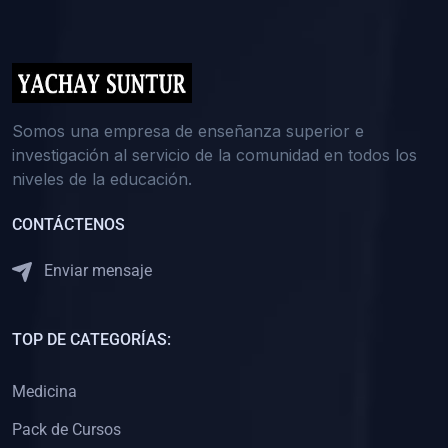
(0)
5. REFORZAMIENTO ACADÉMICO
(0)
Reforzamiento Personal
(0)
Reforzamiento Grupal
(0)
6. ASESORÍA
Somos una empresa de enseñanza superior e
investigación al servicio de la comunidad en todos los
(0)
Asesoría Educación Primaria
niveles de la educación.
(0)
Asesoría Educación Secundaria
CONTÁCTENOS
(0)
Asesoría Educación Preuniversitaria
(0)
Asesoría Educación Universitaria o Pregrado
Enviar mensaje
(0)
Asesoría Educación Postgrado
(0)
7. CAPACITACIÓN DOCENTE
TOP DE CATEGORÍAS:
(0)
Capacitación Docentes de Educación Primaria
Medicina
(0)
Capacitación Docentes de Educación Secundaria
Pack de Cursos
(0)
Capacitación Docentes de Preparación Preuniversitaria