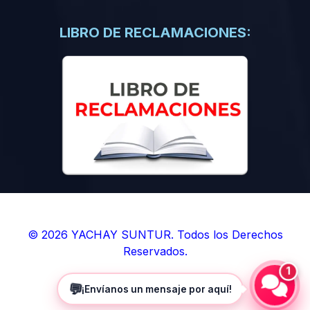
(0)
Libros de Inteligencia Artificial
(0)
Libros de Idiomas
LIBRO DE RECLAMACIONES:
(0)
9. BOLETINES
(0)
Boletines en Ciencias
(0)
Boletines en Ingenierías
(0)
Boletines en Humanidades
(0)
10. REVISTAS
(0)
Revistas en Ciencias
(0)
Revistas en Ingenierías
(0)
Revistas en Humanidades
© 2026 YACHAY SUNTUR. Todos los Derechos
Reservados.
(0)
11. SOFTWARE
1
(0)
Sistemas Operativos
💬
¡Envíanos un mensaje por aquí!
(0)
Aplicaciones