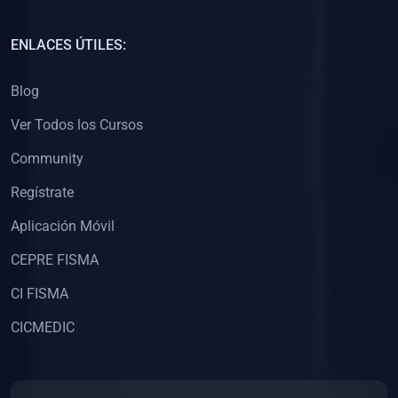
(0)
Capacitación Docentes Universitarios
ENLACES ÚTILES:
(0)
8. LIBROS
Blog
(0)
Libros de Matemáticas
Ver Todos los Cursos
(0)
Libros de Estadística
Community
(0)
Libros de Física
(0)
Libros de Química
Regístrate
(0)
Libros de Biología
Aplicación Móvil
(0)
Libros de Medicina
CEPRE FISMA
(0)
Libros de Economía
CI FISMA
(0)
Libros de Derecho
CICMEDIC
(0)
Libros de Historia
(0)
Libros de Arte y Música