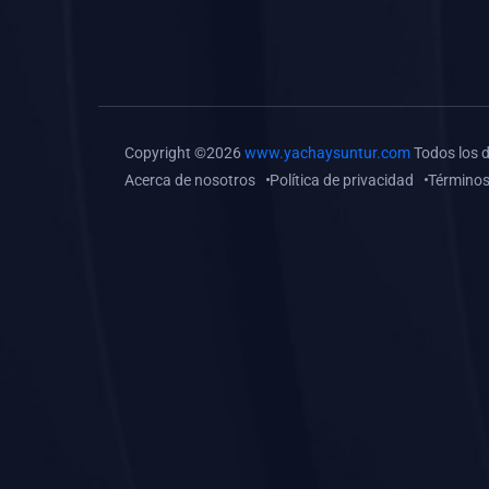
(0)
Tareas o trabajos de
investigación (
monografías, tesis, casos
clínicos, etc.)
(0)
Resolver tareas o
Copyright ©2026
www.yachaysuntur.com
Todos los 
preguntas, hacer trabajos
Acerca de nosotros
Política de privacidad
Términos
académicos o de
investigación (monografías
y otros)
(0)
5. REFORZAMIENTO
ACADÉMICO
(0)
Reforzamiento Personal
(0)
Reforzamiento Grupal
(0)
6. ASESORÍA
(0)
Asesoría Educación
Primaria