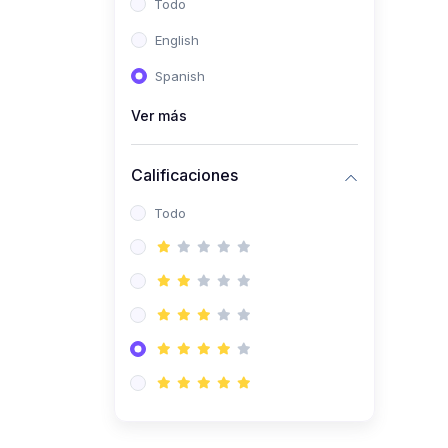
Todo
(0)
Ingeniería de Sistemas
English
(0)
Ingeniería de Software
Spanish
(0)
Ciencia de Datos
Ver más
(0)
Computación Científica
(0)
Ingeniería Mecatrónica
Calificaciones
(0)
Robótica
Todo
(0)
Inteligencia Artificial
(0)
Idiomas
(0)
Lenguaje
(0)
Literatura
(0)
Filosofía
(0)
Psicología