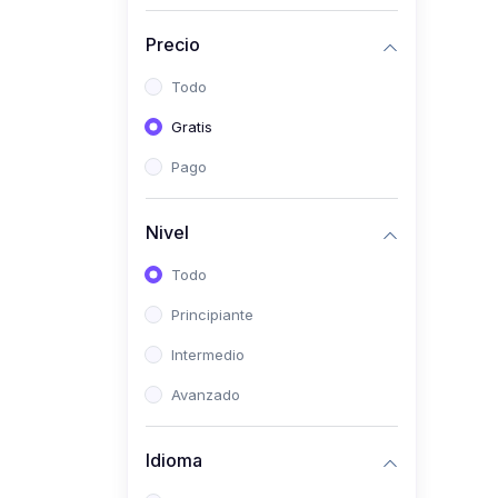
(0)
Historia
Precio
(0)
Arte y Música
Todo
(0)
Desarrollo Web
Gratis
(0)
Desarrollo Móvil
Pago
(0)
Lenguajes de
Programación
Nivel
(0)
Desarrollo de Videojuegos
Todo
(0)
Edición, Diseño Gráfico e
Principiante
Ilustración
(0)
Intermedio
Informática
(0)
Avanzado
Administración, Gestión
Pública y Marketing
Idioma
(0)
Arquitectura e Ingeniería
Civil