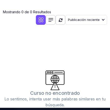
(0)
Clases en vivo por iniciarse
Mostrando 0 de 0 Resultados
(0)
Clases en vivo ya iniciadas
Publicación reciente
(0)
3. CONFERENCIAS
(0)
Conferencias por iniciar
(0)
Conferencias ya iniciadas
(0)
4. RESOLUCIÓN DE TAREAS, TRABAJOS Y PROBLEMAS
ACADÉMICOS
(0)
Banco de Preguntas
(0)
Exámenes
(0)
Tareas o trabajos de investigación ( monografías,
tesis, casos clínicos, etc.)
Curso no encontrado
(0)
Resolver tareas o preguntas, hacer trabajos
Lo sentimos, intenta usar más palabras similares en tu
académicos o de investigación (monografías y otros)
búsqueda.