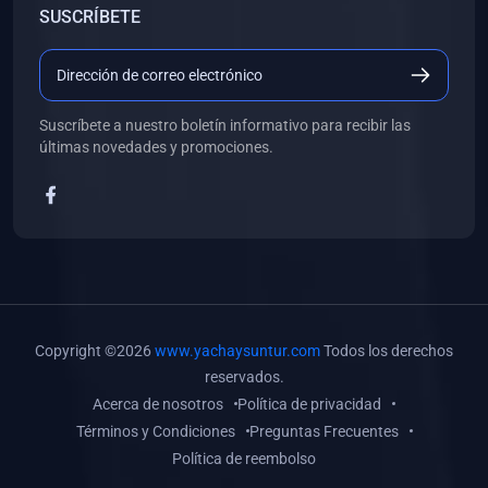
SUSCRÍBETE
(0)
Libros de Desarrollo Web y Móvil
(0)
Libros de Programación
(0)
Libros de Edición, Diseño Gráfico e Ilustración
Suscríbete a nuestro boletín informativo para recibir las
(0)
Libros de Informática
últimas novedades y promociones.
(0)
Libros de Administración, Gestión Pública y Marketing
(0)
Libros de Arquitectura e Ingeniería Civil
(0)
Libros de Ingeniería de Sistemas
(0)
Libros de Ingeniería de Software
(0)
Libros de Ciencia de Datos
Copyright ©2026
www.yachaysuntur.com
Todos los derechos
(0)
Libros de Computación Científica
reservados.
Acerca de nosotros
Política de privacidad
(0)
Libros de Mecatrónica
Términos y Condiciones
Preguntas Frecuentes
(0)
Libros de Robótica
Política de reembolso