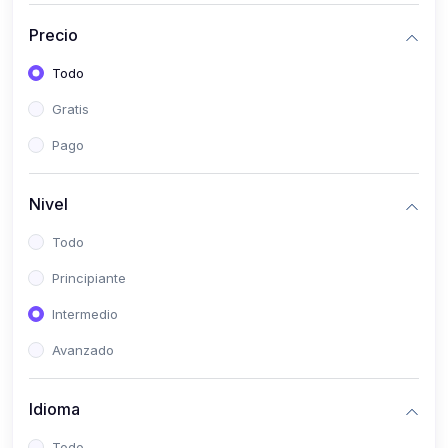
(0)
Historia
Precio
(0)
Arte y Música
Todo
(0)
Desarrollo Web
Gratis
(0)
Desarrollo Móvil
Pago
(0)
Lenguajes de Programación
(0)
Desarrollo de Videojuegos
Nivel
(0)
Edición, Diseño Gráfico e Ilustración
Todo
(0)
Informática
Principiante
(0)
Administración, Gestión Pública y Marketing
Intermedio
(0)
Arquitectura e Ingeniería Civil
Avanzado
(0)
Ingeniería de Sistemas
Idioma
(0)
Ingeniería de Software
(0)
Ciencia de Datos
Todo