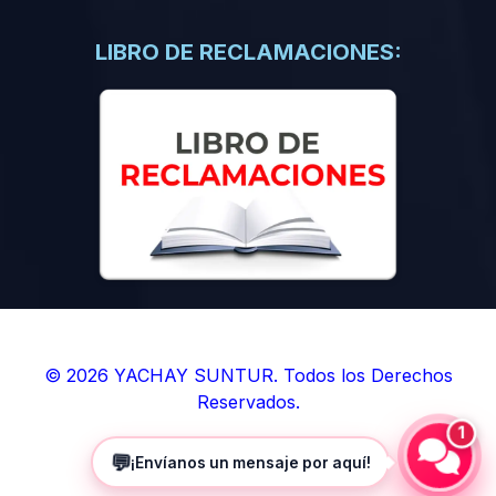
(0)
Libros de Inteligencia Artificial
(0)
Libros de Idiomas
LIBRO DE RECLAMACIONES:
(0)
9. BOLETINES
(0)
Boletines en Ciencias
(0)
Boletines en Ingenierías
(0)
Boletines en Humanidades
(0)
10. REVISTAS
(0)
Revistas en Ciencias
(0)
Revistas en Ingenierías
(0)
Revistas en Humanidades
© 2026 YACHAY SUNTUR. Todos los Derechos
Reservados.
(0)
11. SOFTWARE
1
(0)
Sistemas Operativos
💬
¡Envíanos un mensaje por aquí!
(0)
Aplicaciones