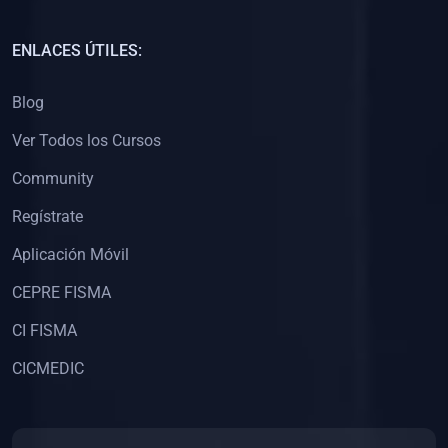
(0)
Capacitación Docentes Universitarios
ENLACES ÚTILES:
(0)
8. LIBROS
Blog
(0)
Libros de Matemáticas
Ver Todos los Cursos
(0)
Libros de Estadística
Community
(0)
Libros de Física
(0)
Libros de Química
Regístrate
(0)
Libros de Biología
Aplicación Móvil
(0)
Libros de Medicina
CEPRE FISMA
(0)
Libros de Economía
CI FISMA
(0)
Libros de Derecho
CICMEDIC
(0)
Libros de Historia
(0)
Libros de Arte y Música