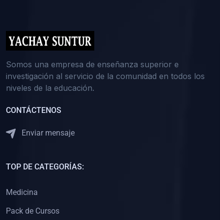
(0)
5. REFORZAMIENTO ACADÉMICO
(0)
Reforzamiento Personal
(0)
Reforzamiento Grupal
(0)
6. ASESORÍA
Somos una empresa de enseñanza superior e
investigación al servicio de la comunidad en todos los
(0)
Asesoría Educación Primaria
niveles de la educación.
(0)
Asesoría Educación Secundaria
CONTÁCTENOS
(0)
Asesoría Educación Preuniversitaria
(0)
Asesoría Educación Universitaria o Pregrado
Enviar mensaje
(0)
Asesoría Educación Postgrado
(0)
7. CAPACITACIÓN DOCENTE
TOP DE CATEGORÍAS:
(0)
Capacitación Docentes de Educación Primaria
Medicina
(0)
Capacitación Docentes de Educación Secundaria
Pack de Cursos
(0)
Capacitación Docentes de Preparación Preuniversitaria