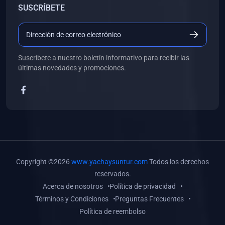
SUSCRÍBETE
(0)
Libros de Desarrollo Web y Móvil
(0)
Libros de Programación
(0)
Libros de Edición, Diseño Gráfico e Ilustración
Suscríbete a nuestro boletín informativo para recibir las
(0)
Libros de Informática
últimas novedades y promociones.
(0)
Libros de Administración, Gestión Pública y Marketing
(0)
Libros de Arquitectura e Ingeniería Civil
(0)
Libros de Ingeniería de Sistemas
(0)
Libros de Ingeniería de Software
(0)
Libros de Ciencia de Datos
Copyright ©2026
www.yachaysuntur.com
Todos los derechos
(0)
Libros de Computación Científica
reservados.
Acerca de nosotros
Política de privacidad
(0)
Libros de Mecatrónica
Términos y Condiciones
Preguntas Frecuentes
(0)
Libros de Robótica
Política de reembolso