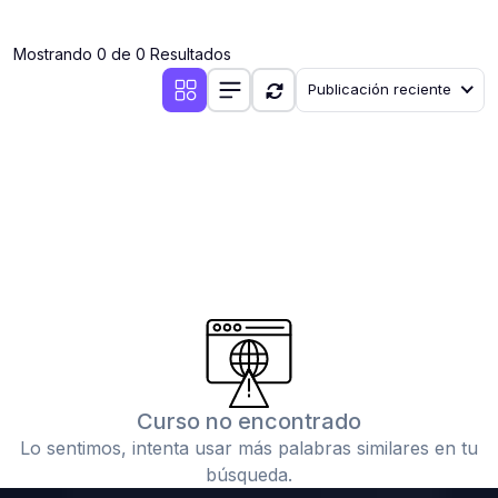
(0)
Clases en vivo por iniciarse
Mostrando 0 de 0 Resultados
(0)
Clases en vivo ya iniciadas
Publicación reciente
(0)
3. CONFERENCIAS
(0)
Conferencias por iniciar
(0)
Conferencias ya iniciadas
(0)
4. RESOLUCIÓN DE TAREAS, TRABAJOS Y PROBLEMAS
ACADÉMICOS
(0)
Banco de Preguntas
(0)
Exámenes
(0)
Tareas o trabajos de investigación ( monografías,
tesis, casos clínicos, etc.)
Curso no encontrado
(0)
Resolver tareas o preguntas, hacer trabajos
Lo sentimos, intenta usar más palabras similares en tu
académicos o de investigación (monografías y otros)
búsqueda.