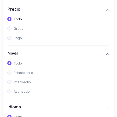
(0)
Historia
Precio
(0)
Arte y Música
Todo
(0)
Desarrollo Web
Gratis
(0)
Desarrollo Móvil
Pago
(0)
Lenguajes de Programación
(0)
Desarrollo de Videojuegos
Nivel
(0)
Edición, Diseño Gráfico e Ilustración
Todo
(0)
Informática
Principiante
(0)
Administración, Gestión Pública y Marketing
Intermedio
(0)
Arquitectura e Ingeniería Civil
Avanzado
(0)
Ingeniería de Sistemas
Idioma
(0)
Ingeniería de Software
(0)
Ciencia de Datos
Todo