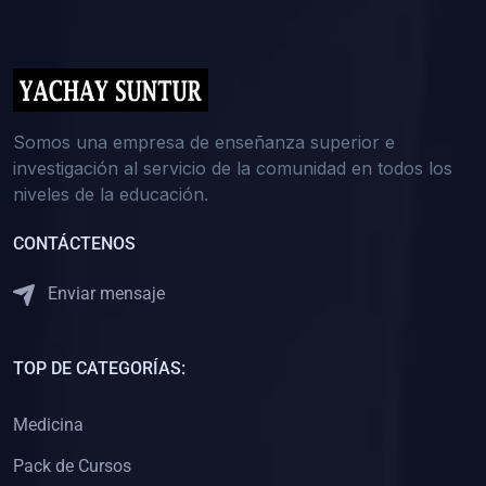
(0)
5. REFORZAMIENTO ACADÉMICO
(0)
Reforzamiento Personal
(0)
Reforzamiento Grupal
(0)
6. ASESORÍA
Somos una empresa de enseñanza superior e
investigación al servicio de la comunidad en todos los
(0)
Asesoría Educación Primaria
niveles de la educación.
(0)
Asesoría Educación Secundaria
CONTÁCTENOS
(0)
Asesoría Educación Preuniversitaria
(0)
Asesoría Educación Universitaria o Pregrado
Enviar mensaje
(0)
Asesoría Educación Postgrado
(0)
7. CAPACITACIÓN DOCENTE
TOP DE CATEGORÍAS:
(0)
Capacitación Docentes de Educación Primaria
Medicina
(0)
Capacitación Docentes de Educación Secundaria
Pack de Cursos
(0)
Capacitación Docentes de Preparación Preuniversitaria