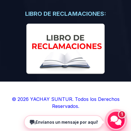
(0)
Libros de Inteligencia Artificial
(0)
Libros de Idiomas
LIBRO DE RECLAMACIONES:
(0)
9. BOLETINES
(0)
Boletines en Ciencias
(0)
Boletines en Ingenierías
(0)
Boletines en Humanidades
(0)
10. REVISTAS
(0)
Revistas en Ciencias
(0)
Revistas en Ingenierías
(0)
Revistas en Humanidades
© 2026 YACHAY SUNTUR. Todos los Derechos
Reservados.
(0)
11. SOFTWARE
1
(0)
Sistemas Operativos
💬
¡Envíanos un mensaje por aquí!
(0)
Aplicaciones