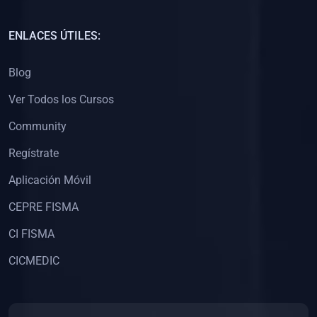
(0)
Capacitación Docentes Universitarios
ENLACES ÚTILES:
(0)
8. LIBROS
Blog
(0)
Libros de Matemáticas
Ver Todos los Cursos
(0)
Libros de Estadística
Community
(0)
Libros de Física
(0)
Libros de Química
Regístrate
(0)
Libros de Biología
Aplicación Móvil
(0)
Libros de Medicina
CEPRE FISMA
(0)
Libros de Economía
CI FISMA
(0)
Libros de Derecho
CICMEDIC
(0)
Libros de Historia
(0)
Libros de Arte y Música