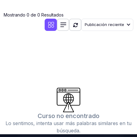
(0)
Clases en vivo por iniciarse
Mostrando 0 de 0 Resultados
(0)
Clases en vivo ya iniciadas
Publicación reciente
(0)
3. CONFERENCIAS
(0)
Conferencias por iniciar
(0)
Conferencias ya iniciadas
(0)
4. RESOLUCIÓN DE TAREAS, TRABAJOS Y PROBLEMAS
ACADÉMICOS
(0)
Banco de Preguntas
(0)
Exámenes
(0)
Tareas o trabajos de investigación ( monografías,
tesis, casos clínicos, etc.)
Curso no encontrado
(0)
Resolver tareas o preguntas, hacer trabajos
Lo sentimos, intenta usar más palabras similares en tu
académicos o de investigación (monografías y otros)
búsqueda.