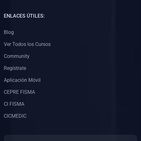
(0)
Capacitación Docentes Universitarios
ENLACES ÚTILES:
(0)
8. LIBROS
Blog
(0)
Libros de Matemáticas
Ver Todos los Cursos
(0)
Libros de Estadística
Community
(0)
Libros de Física
(0)
Libros de Química
Regístrate
(0)
Libros de Biología
Aplicación Móvil
(0)
Libros de Medicina
CEPRE FISMA
(0)
Libros de Economía
CI FISMA
(0)
Libros de Derecho
CICMEDIC
(0)
Libros de Historia
(0)
Libros de Arte y Música