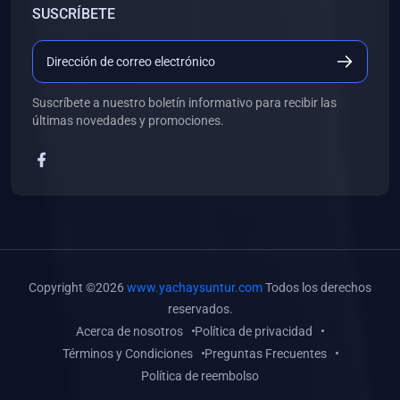
SUSCRÍBETE
(0)
Libros de Desarrollo Web y Móvil
(0)
Libros de Programación
(0)
Libros de Edición, Diseño Gráfico e Ilustración
Suscríbete a nuestro boletín informativo para recibir las
(0)
Libros de Informática
últimas novedades y promociones.
(0)
Libros de Administración, Gestión Pública y Marketing
(0)
Libros de Arquitectura e Ingeniería Civil
(0)
Libros de Ingeniería de Sistemas
(0)
Libros de Ingeniería de Software
(0)
Libros de Ciencia de Datos
Copyright ©2026
www.yachaysuntur.com
Todos los derechos
(0)
Libros de Computación Científica
reservados.
Acerca de nosotros
Política de privacidad
(0)
Libros de Mecatrónica
Términos y Condiciones
Preguntas Frecuentes
(0)
Libros de Robótica
Política de reembolso