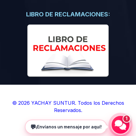
(0)
Libros de Inteligencia Artificial
(0)
Libros de Idiomas
LIBRO DE RECLAMACIONES:
(0)
9. BOLETINES
(0)
Boletines en Ciencias
(0)
Boletines en Ingenierías
(0)
Boletines en Humanidades
(0)
10. REVISTAS
(0)
Revistas en Ciencias
(0)
Revistas en Ingenierías
(0)
Revistas en Humanidades
© 2026 YACHAY SUNTUR. Todos los Derechos
Reservados.
(0)
11. SOFTWARE
1
(0)
Sistemas Operativos
💬
¡Envíanos un mensaje por aquí!
(0)
Aplicaciones