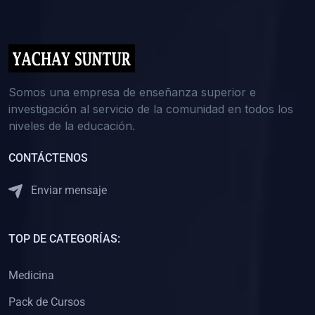
(0)
5. REFORZAMIENTO ACADÉMICO
(0)
Reforzamiento Personal
(0)
Reforzamiento Grupal
(0)
6. ASESORÍA
Somos una empresa de enseñanza superior e
investigación al servicio de la comunidad en todos los
(0)
Asesoría Educación Primaria
niveles de la educación.
(0)
Asesoría Educación Secundaria
CONTÁCTENOS
(0)
Asesoría Educación Preuniversitaria
(0)
Asesoría Educación Universitaria o Pregrado
Enviar mensaje
(0)
Asesoría Educación Postgrado
(0)
7. CAPACITACIÓN DOCENTE
TOP DE CATEGORÍAS:
(0)
Capacitación Docentes de Educación Primaria
Medicina
(0)
Capacitación Docentes de Educación Secundaria
Pack de Cursos
(0)
Capacitación Docentes de Preparación Preuniversitaria