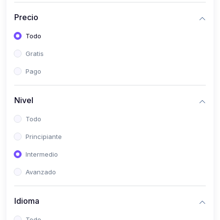
(0)
Historia
Precio
(0)
Arte y Música
Todo
(0)
Desarrollo Web
Gratis
(0)
Desarrollo Móvil
Pago
(0)
Lenguajes de Programación
(0)
Desarrollo de Videojuegos
Nivel
(0)
Edición, Diseño Gráfico e Ilustración
Todo
(0)
Informática
Principiante
(0)
Administración, Gestión Pública y Marketing
Intermedio
(0)
Arquitectura e Ingeniería Civil
Avanzado
(0)
Ingeniería de Sistemas
Idioma
(0)
Ingeniería de Software
(0)
Ciencia de Datos
Todo