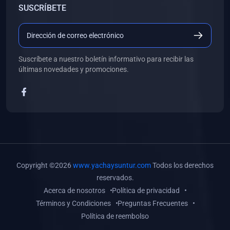
SUSCRÍBETE
(0)
Libros de Desarrollo Web y Móvil
(0)
Libros de Programación
(0)
Libros de Edición, Diseño Gráfico e Ilustración
Suscríbete a nuestro boletín informativo para recibir las
(0)
Libros de Informática
últimas novedades y promociones.
(0)
Libros de Administración, Gestión Pública y Marketing
(0)
Libros de Arquitectura e Ingeniería Civil
(0)
Libros de Ingeniería de Sistemas
(0)
Libros de Ingeniería de Software
(0)
Libros de Ciencia de Datos
Copyright ©2026
www.yachaysuntur.com
Todos los derechos
(0)
Libros de Computación Científica
reservados.
Acerca de nosotros
Política de privacidad
(0)
Libros de Mecatrónica
Términos y Condiciones
Preguntas Frecuentes
(0)
Libros de Robótica
Política de reembolso