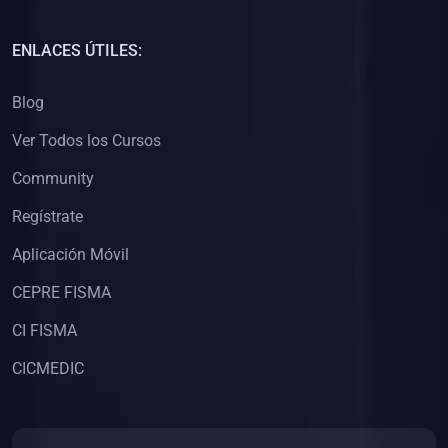
(0)
Capacitación Docentes Universitarios
ENLACES ÚTILES:
(0)
8. LIBROS
Blog
(0)
Libros de Matemáticas
Ver Todos los Cursos
(0)
Libros de Estadística
Community
(0)
Libros de Física
(0)
Libros de Química
Regístrate
(0)
Libros de Biología
Aplicación Móvil
(0)
Libros de Medicina
CEPRE FISMA
(0)
Libros de Economía
CI FISMA
(0)
Libros de Derecho
CICMEDIC
(0)
Libros de Historia
(0)
Libros de Arte y Música