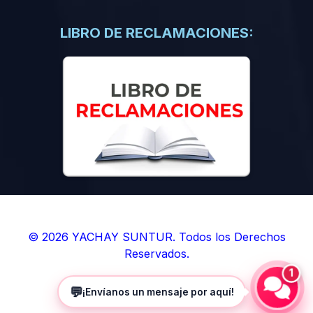
(0)
Libros de Inteligencia Artificial
(0)
Libros de Idiomas
LIBRO DE RECLAMACIONES:
(0)
9. BOLETINES
(0)
Boletines en Ciencias
(0)
Boletines en Ingenierías
(0)
Boletines en Humanidades
(0)
10. REVISTAS
(0)
Revistas en Ciencias
(0)
Revistas en Ingenierías
(0)
Revistas en Humanidades
© 2026 YACHAY SUNTUR. Todos los Derechos
Reservados.
(0)
11. SOFTWARE
1
(0)
Sistemas Operativos
💬
¡Envíanos un mensaje por aquí!
(0)
Aplicaciones