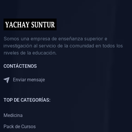
(0)
5. REFORZAMIENTO ACADÉMICO
(0)
Reforzamiento Personal
(0)
Reforzamiento Grupal
(0)
6. ASESORÍA
Somos una empresa de enseñanza superior e
investigación al servicio de la comunidad en todos los
(0)
Asesoría Educación Primaria
niveles de la educación.
(0)
Asesoría Educación Secundaria
CONTÁCTENOS
(0)
Asesoría Educación Preuniversitaria
(0)
Asesoría Educación Universitaria o Pregrado
Enviar mensaje
(0)
Asesoría Educación Postgrado
(0)
7. CAPACITACIÓN DOCENTE
TOP DE CATEGORÍAS:
(0)
Capacitación Docentes de Educación Primaria
Medicina
(0)
Capacitación Docentes de Educación Secundaria
Pack de Cursos
(0)
Capacitación Docentes de Preparación Preuniversitaria