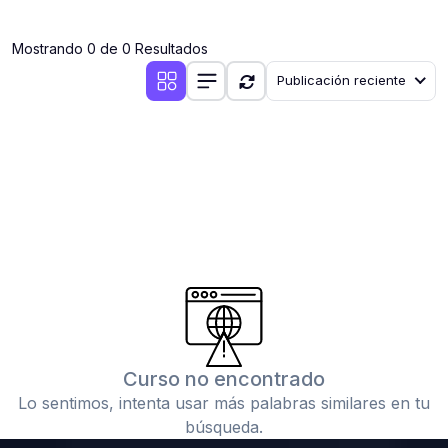
(0)
Clases en vivo por iniciarse
Mostrando 0 de 0 Resultados
(0)
Clases en vivo ya iniciadas
Publicación reciente
(0)
3. CONFERENCIAS
(0)
Conferencias por iniciar
(0)
Conferencias ya iniciadas
(0)
4. RESOLUCIÓN DE TAREAS, TRABAJOS Y PROBLEMAS
ACADÉMICOS
(0)
Banco de Preguntas
(0)
Exámenes
(0)
Tareas o trabajos de investigación ( monografías,
tesis, casos clínicos, etc.)
Curso no encontrado
(0)
Resolver tareas o preguntas, hacer trabajos
Lo sentimos, intenta usar más palabras similares en tu
académicos o de investigación (monografías y otros)
búsqueda.