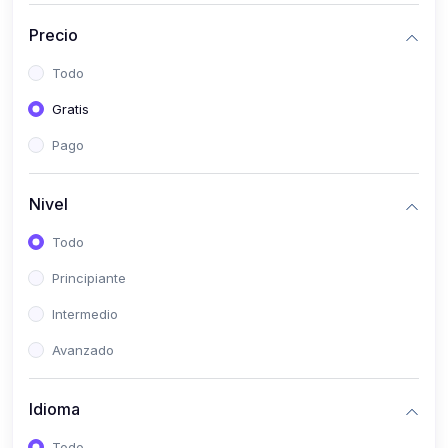
(0)
Historia
Precio
(0)
Arte y Música
Todo
(0)
Desarrollo Web
Gratis
(0)
Desarrollo Móvil
Pago
(0)
Lenguajes de Programación
(0)
Desarrollo de Videojuegos
Nivel
(0)
Edición, Diseño Gráfico e Ilustración
Todo
(0)
Informática
Principiante
(0)
Administración, Gestión Pública y Marketing
Intermedio
(0)
Arquitectura e Ingeniería Civil
Avanzado
(0)
Ingeniería de Sistemas
Idioma
(0)
Ingeniería de Software
(0)
Ciencia de Datos
Todo