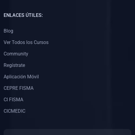
(0)
Capacitación Docentes Universitarios
ENLACES ÚTILES:
(0)
8. LIBROS
Blog
(0)
Libros de Matemáticas
Ver Todos los Cursos
(0)
Libros de Estadística
Community
(0)
Libros de Física
(0)
Libros de Química
Regístrate
(0)
Libros de Biología
Aplicación Móvil
(0)
Libros de Medicina
CEPRE FISMA
(0)
Libros de Economía
CI FISMA
(0)
Libros de Derecho
CICMEDIC
(0)
Libros de Historia
(0)
Libros de Arte y Música