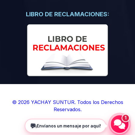
(0)
Libros de Inteligencia Artificial
(0)
Libros de Idiomas
LIBRO DE RECLAMACIONES:
(0)
9. BOLETINES
(0)
Boletines en Ciencias
(0)
Boletines en Ingenierías
(0)
Boletines en Humanidades
(0)
10. REVISTAS
(0)
Revistas en Ciencias
(0)
Revistas en Ingenierías
(0)
Revistas en Humanidades
© 2026 YACHAY SUNTUR. Todos los Derechos
Reservados.
(0)
11. SOFTWARE
1
(0)
Sistemas Operativos
💬
¡Envíanos un mensaje por aquí!
(0)
Aplicaciones