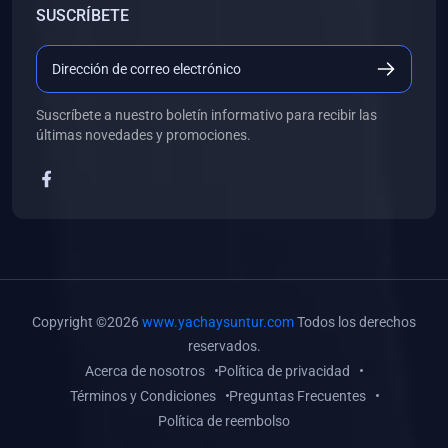
SUSCRÍBETE
(0)
Libros de Desarrollo Web y Móvil
(0)
Libros de Programación
(0)
Libros de Edición, Diseño Gráfico e Ilustración
Suscríbete a nuestro boletín informativo para recibir las
(0)
Libros de Informática
últimas novedades y promociones.
(0)
Libros de Administración, Gestión Pública y Marketing
(0)
Libros de Arquitectura e Ingeniería Civil
(0)
Libros de Ingeniería de Sistemas
(0)
Libros de Ingeniería de Software
(0)
Libros de Ciencia de Datos
Copyright ©2026
www.yachaysuntur.com
Todos los derechos
(0)
Libros de Computación Científica
reservados.
Acerca de nosotros
Política de privacidad
(0)
Libros de Mecatrónica
Términos y Condiciones
Preguntas Frecuentes
(0)
Libros de Robótica
Política de reembolso