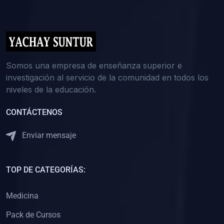
(0)
5. REFORZAMIENTO ACADÉMICO
(0)
Reforzamiento Personal
(0)
Reforzamiento Grupal
(0)
6. ASESORÍA
Somos una empresa de enseñanza superior e
investigación al servicio de la comunidad en todos los
(0)
Asesoría Educación Primaria
niveles de la educación.
(0)
Asesoría Educación Secundaria
CONTÁCTENOS
(0)
Asesoría Educación Preuniversitaria
(0)
Asesoría Educación Universitaria o Pregrado
Enviar mensaje
(0)
Asesoría Educación Postgrado
(0)
7. CAPACITACIÓN DOCENTE
TOP DE CATEGORÍAS:
(0)
Capacitación Docentes de Educación Primaria
Medicina
(0)
Capacitación Docentes de Educación Secundaria
Pack de Cursos
(0)
Capacitación Docentes de Preparación Preuniversitaria