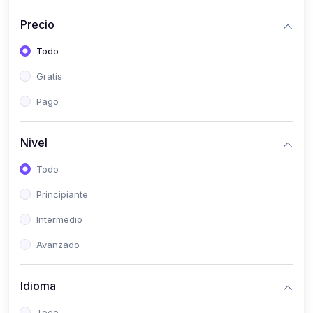
(0)
Historia
Precio
(0)
Arte y Música
Todo
(0)
Desarrollo Web
Gratis
(0)
Desarrollo Móvil
Pago
(0)
Lenguajes de Programación
(0)
Desarrollo de Videojuegos
Nivel
(0)
Edición, Diseño Gráfico e Ilustración
Todo
(0)
Informática
Principiante
(0)
Administración, Gestión Pública y Marketing
Intermedio
(0)
Arquitectura e Ingeniería Civil
Avanzado
(0)
Ingeniería de Sistemas
Idioma
(0)
Ingeniería de Software
(0)
Ciencia de Datos
Todo