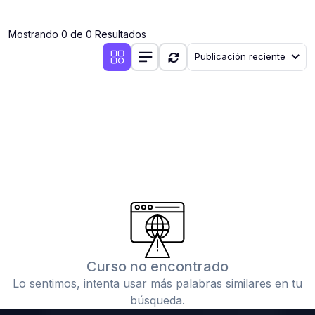
(0)
Clases en vivo por iniciarse
Mostrando 0 de 0 Resultados
(0)
Clases en vivo ya iniciadas
Publicación reciente
(0)
3. CONFERENCIAS
(0)
Conferencias por iniciar
(0)
Conferencias ya iniciadas
(0)
4. RESOLUCIÓN DE TAREAS, TRABAJOS Y PROBLEMAS
ACADÉMICOS
(0)
Banco de Preguntas
(0)
Exámenes
(0)
Tareas o trabajos de investigación ( monografías,
tesis, casos clínicos, etc.)
Curso no encontrado
(0)
Resolver tareas o preguntas, hacer trabajos
Lo sentimos, intenta usar más palabras similares en tu
académicos o de investigación (monografías y otros)
búsqueda.