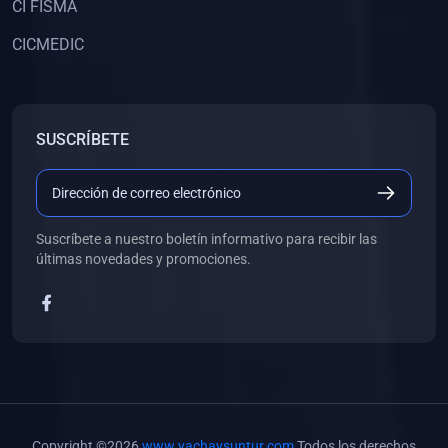
(0)
Libros de Inteligencia Artificial
CI FISMA
(0)
Libros de Idiomas
CICMEDIC
(0)
9. BOLETINES
(0)
Boletines en Ciencias
SUSCRÍBETE
(0)
Boletines en Ingenierías
(0)
Boletines en Humanidades
(0)
10. REVISTAS
Suscríbete a nuestro boletín informativo para recibir las
(0)
Revistas en Ciencias
últimas novedades y promociones.
(0)
Revistas en Ingenierías
(0)
Revistas en Humanidades
(0)
11. SOFTWARE
(0)
Sistemas Operativos
(0)
Aplicaciones
Copyright ©2026
www.yachaysuntur.com
Todos los derechos