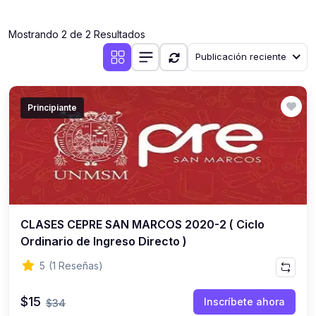
(0)
Clases en vivo por iniciarse
Mostrando 2 de 2 Resultados
(0)
Clases en vivo ya iniciadas
Publicación reciente
(0)
3. CONFERENCIAS
(0)
Conferencias por iniciar
Principiante
(0)
Conferencias ya iniciadas
(0)
4. RESOLUCIÓN DE TAREAS, TRABAJOS Y PROBLEMAS
ACADÉMICOS
(0)
Banco de Preguntas
(0)
Exámenes
CLASES CEPRE SAN MARCOS 2020-2 ( Ciclo
(0)
Tareas o trabajos de investigación ( monografías,
Ordinario de Ingreso Directo )
tesis, casos clínicos, etc.)
5
(1 Reseñas)
(0)
Resolver tareas o preguntas, hacer trabajos
académicos o de investigación (monografías y otros)
$15
Inscríbete ahora
$34