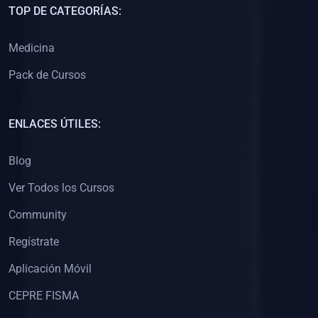
TOP DE CATEGORÍAS:
(0)
Libros de Desarrollo Web y Móvil
(0)
Libros de Programación
Medicina
(0)
Libros de Edición, Diseño Gráfico e Ilustración
Pack de Cursos
(0)
Libros de Informática
(0)
Libros de Administración, Gestión Pública y Marketing
ENLACES ÚTILES:
(0)
Libros de Arquitectura e Ingeniería Civil
Blog
(0)
Libros de Ingeniería de Sistemas
Ver Todos los Cursos
(0)
Libros de Ingeniería de Software
Community
(0)
Libros de Ciencia de Datos
Regístrate
(0)
Libros de Computación Científica
Aplicación Móvil
(0)
Libros de Mecatrónica
(0)
Libros de Robótica
CEPRE FISMA