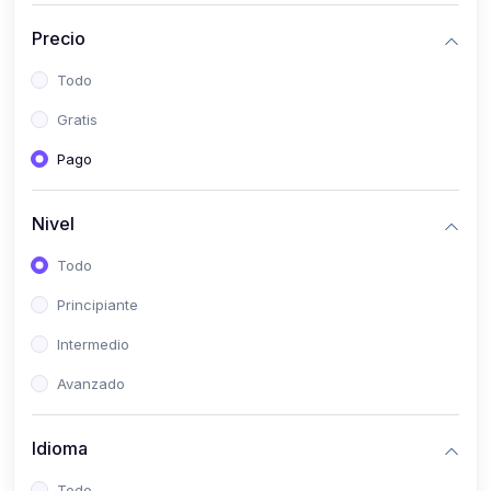
(0)
Historia
Precio
(0)
Arte y Música
Todo
(0)
Desarrollo Web
Gratis
(0)
Desarrollo Móvil
Pago
(0)
Lenguajes de Programación
(0)
Desarrollo de Videojuegos
Nivel
(0)
Edición, Diseño Gráfico e Ilustración
Todo
(0)
Informática
Principiante
(0)
Administración, Gestión Pública y Marketing
Intermedio
(0)
Arquitectura e Ingeniería Civil
Avanzado
(0)
Ingeniería de Sistemas
Idioma
(0)
Ingeniería de Software
(0)
Ciencia de Datos
Todo