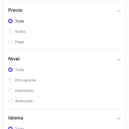
(0)
Historia
Precio
(0)
Arte y Música
Todo
(0)
Desarrollo Web
Gratis
(0)
Desarrollo Móvil
Pago
(0)
Lenguajes de Programación
(0)
Desarrollo de Videojuegos
Nivel
(0)
Edición, Diseño Gráfico e Ilustración
Todo
(0)
Informática
Principiante
(0)
Administración, Gestión Pública y Marketing
Intermedio
(0)
Arquitectura e Ingeniería Civil
Avanzado
(0)
Ingeniería de Sistemas
Idioma
(0)
Ingeniería de Software
(0)
Ciencia de Datos
Todo