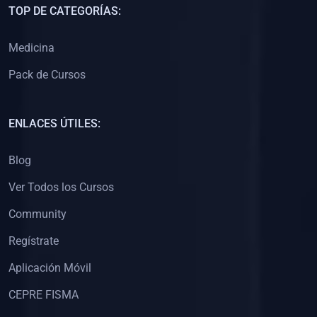
TOP DE CATEGORÍAS:
(0)
Libros de Desarrollo Web y Móvil
(0)
Libros de Programación
Medicina
(0)
Libros de Edición, Diseño Gráfico e Ilustración
Pack de Cursos
(0)
Libros de Informática
(0)
Libros de Administración, Gestión Pública y Marketing
ENLACES ÚTILES:
(0)
Libros de Arquitectura e Ingeniería Civil
Blog
(0)
Libros de Ingeniería de Sistemas
Ver Todos los Cursos
(0)
Libros de Ingeniería de Software
Community
(0)
Libros de Ciencia de Datos
Regístrate
(0)
Libros de Computación Científica
Aplicación Móvil
(0)
Libros de Mecatrónica
(0)
Libros de Robótica
CEPRE FISMA