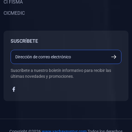
(0)
Libros de Inteligencia Artificial
CI FISMA
(0)
Libros de Idiomas
CICMEDIC
(0)
9. BOLETINES
(0)
Boletines en Ciencias
SUSCRÍBETE
(0)
Boletines en Ingenierías
(0)
Boletines en Humanidades
(0)
10. REVISTAS
Suscríbete a nuestro boletín informativo para recibir las
(0)
Revistas en Ciencias
últimas novedades y promociones.
(0)
Revistas en Ingenierías
(0)
Revistas en Humanidades
(0)
11. SOFTWARE
(0)
Sistemas Operativos
(0)
Aplicaciones
Copyright ©2026
www.yachaysuntur.com
Todos los derechos