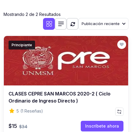
(0)
Clases en vivo por iniciarse
Mostrando 2 de 2 Resultados
(0)
Clases en vivo ya iniciadas
Publicación reciente
(0)
3. CONFERENCIAS
(0)
Conferencias por iniciar
Principiante
(0)
Conferencias ya iniciadas
(0)
4. RESOLUCIÓN DE TAREAS, TRABAJOS Y PROBLEMAS
ACADÉMICOS
(0)
Banco de Preguntas
(0)
Exámenes
CLASES CEPRE SAN MARCOS 2020-2 ( Ciclo
(0)
Tareas o trabajos de investigación ( monografías,
Ordinario de Ingreso Directo )
tesis, casos clínicos, etc.)
5
(1 Reseñas)
(0)
Resolver tareas o preguntas, hacer trabajos
académicos o de investigación (monografías y otros)
$15
Inscríbete ahora
$34