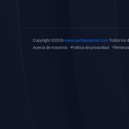
(0)
Tareas o trabajos de
investigación (
monografías, tesis, casos
clínicos, etc.)
(0)
Resolver tareas o
Copyright ©2026
www.yachaysuntur.com
Todos los 
preguntas, hacer trabajos
Acerca de nosotros
Política de privacidad
Términos
académicos o de
investigación (monografías
y otros)
(0)
5. REFORZAMIENTO
ACADÉMICO
(0)
Reforzamiento Personal
(0)
Reforzamiento Grupal
(0)
6. ASESORÍA
(0)
Asesoría Educación
Primaria