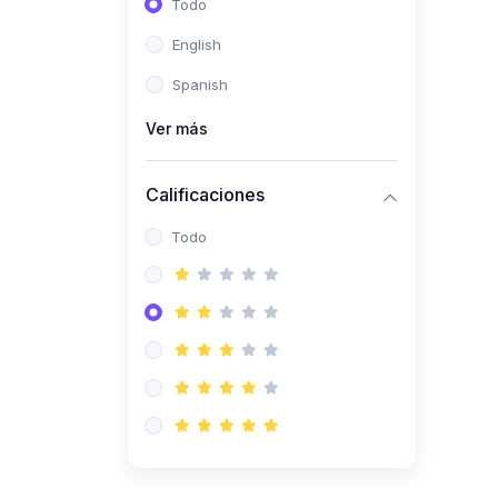
Todo
(0)
Ingeniería de Sistemas
English
(0)
Ingeniería de Software
Spanish
(0)
Ciencia de Datos
Ver más
(0)
Computación Científica
(0)
Ingeniería Mecatrónica
Calificaciones
(0)
Robótica
Todo
(0)
Inteligencia Artificial
(0)
Idiomas
(0)
Lenguaje
(0)
Literatura
(0)
Filosofía
(0)
Psicología