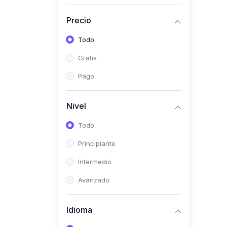
(0)
Historia
Precio
(0)
Arte y Música
Todo
(0)
Desarrollo Web
Gratis
(0)
Desarrollo Móvil
Pago
(0)
Lenguajes de
Programación
Nivel
(0)
Desarrollo de Videojuegos
Todo
(0)
Edición, Diseño Gráfico e
Principiante
Ilustración
(0)
Intermedio
Informática
(0)
Avanzado
Administración, Gestión
Pública y Marketing
Idioma
(0)
Arquitectura e Ingeniería
Civil