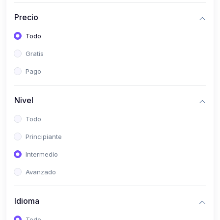
(0)
Historia
Precio
(0)
Arte y Música
Todo
(0)
Desarrollo Web
Gratis
(0)
Desarrollo Móvil
Pago
(0)
Lenguajes de Programación
(0)
Desarrollo de Videojuegos
Nivel
(0)
Edición, Diseño Gráfico e Ilustración
Todo
(0)
Informática
Principiante
(0)
Administración, Gestión Pública y Marketing
Intermedio
(0)
Arquitectura e Ingeniería Civil
Avanzado
(0)
Ingeniería de Sistemas
Idioma
(0)
Ingeniería de Software
(0)
Ciencia de Datos
Todo