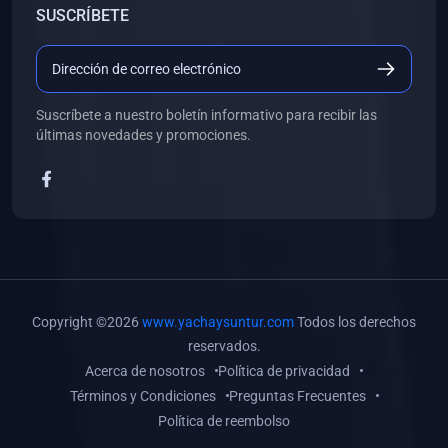
SUSCRÍBETE
(0)
Libros de Desarrollo Web y Móvil
(0)
Libros de Programación
(0)
Libros de Edición, Diseño Gráfico e Ilustración
Suscríbete a nuestro boletín informativo para recibir las
(0)
Libros de Informática
últimas novedades y promociones.
(0)
Libros de Administración, Gestión Pública y Marketing
(0)
Libros de Arquitectura e Ingeniería Civil
(0)
Libros de Ingeniería de Sistemas
(0)
Libros de Ingeniería de Software
(0)
Libros de Ciencia de Datos
Copyright ©2026
www.yachaysuntur.com
Todos los derechos
(0)
Libros de Computación Científica
reservados.
Acerca de nosotros
Política de privacidad
(0)
Libros de Mecatrónica
Términos y Condiciones
Preguntas Frecuentes
(0)
Libros de Robótica
Política de reembolso