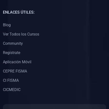
(0)
Capacitación Docentes Universitarios
ENLACES ÚTILES:
(0)
8. LIBROS
Blog
(0)
Libros de Matemáticas
Ver Todos los Cursos
(0)
Libros de Estadística
Community
(0)
Libros de Física
(0)
Libros de Química
Regístrate
(0)
Libros de Biología
Aplicación Móvil
(0)
Libros de Medicina
CEPRE FISMA
(0)
Libros de Economía
CI FISMA
(0)
Libros de Derecho
CICMEDIC
(0)
Libros de Historia
(0)
Libros de Arte y Música