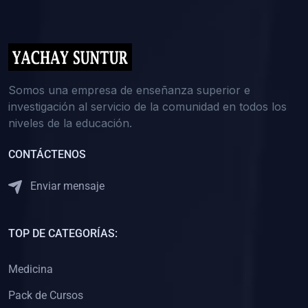
(0)
5. REFORZAMIENTO ACADÉMICO
(0)
Reforzamiento Personal
(0)
Reforzamiento Grupal
(0)
6. ASESORÍA
Somos una empresa de enseñanza superior e
investigación al servicio de la comunidad en todos los
(0)
Asesoría Educación Primaria
niveles de la educación.
(0)
Asesoría Educación Secundaria
CONTÁCTENOS
(0)
Asesoría Educación Preuniversitaria
(0)
Asesoría Educación Universitaria o Pregrado
Enviar mensaje
(0)
Asesoría Educación Postgrado
(0)
7. CAPACITACIÓN DOCENTE
TOP DE CATEGORÍAS:
(0)
Capacitación Docentes de Educación Primaria
Medicina
(0)
Capacitación Docentes de Educación Secundaria
Pack de Cursos
(0)
Capacitación Docentes de Preparación Preuniversitaria