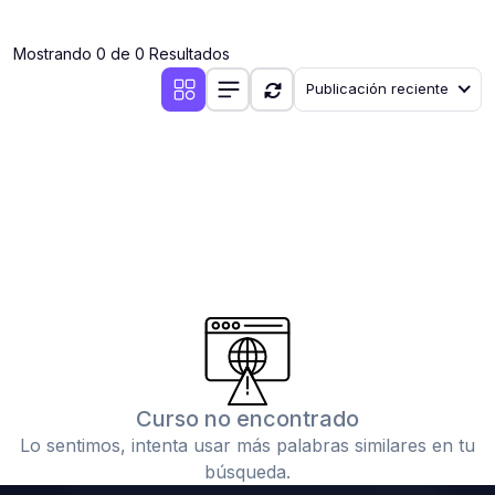
(0)
Clases en vivo por iniciarse
Mostrando 0 de 0 Resultados
(0)
Clases en vivo ya iniciadas
Publicación reciente
(0)
3. CONFERENCIAS
(0)
Conferencias por iniciar
(0)
Conferencias ya iniciadas
(0)
4. RESOLUCIÓN DE TAREAS, TRABAJOS Y PROBLEMAS
ACADÉMICOS
(0)
Banco de Preguntas
(0)
Exámenes
(0)
Tareas o trabajos de investigación ( monografías,
tesis, casos clínicos, etc.)
Curso no encontrado
(0)
Resolver tareas o preguntas, hacer trabajos
Lo sentimos, intenta usar más palabras similares en tu
académicos o de investigación (monografías y otros)
búsqueda.