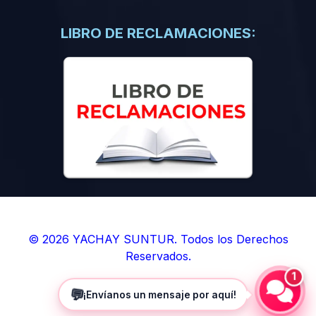
(0)
Libros de Inteligencia Artificial
(0)
Libros de Idiomas
LIBRO DE RECLAMACIONES:
(0)
9. BOLETINES
(0)
Boletines en Ciencias
(0)
Boletines en Ingenierías
(0)
Boletines en Humanidades
(0)
10. REVISTAS
(0)
Revistas en Ciencias
(0)
Revistas en Ingenierías
(0)
Revistas en Humanidades
© 2026 YACHAY SUNTUR. Todos los Derechos
Reservados.
(0)
11. SOFTWARE
1
(0)
Sistemas Operativos
💬
¡Envíanos un mensaje por aquí!
(0)
Aplicaciones