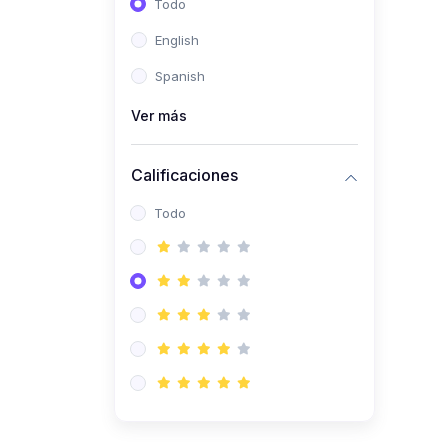
Todo
(0)
Ingeniería de Sistemas
English
(0)
Ingeniería de Software
Spanish
(0)
Ciencia de Datos
Ver más
(0)
Computación Científica
(0)
Ingeniería Mecatrónica
Calificaciones
(0)
Robótica
Todo
(0)
Inteligencia Artificial
(0)
Idiomas
(0)
Lenguaje
(0)
Literatura
(0)
Filosofía
(0)
Psicología