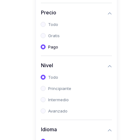
(0)
Historia
Precio
(0)
Arte y Música
Todo
(0)
Desarrollo Web
Gratis
(0)
Desarrollo Móvil
Pago
(0)
Lenguajes de
Programación
Nivel
(0)
Desarrollo de Videojuegos
Todo
(0)
Edición, Diseño Gráfico e
Principiante
Ilustración
(0)
Intermedio
Informática
(0)
Avanzado
Administración, Gestión
Pública y Marketing
Idioma
(0)
Arquitectura e Ingeniería
Civil