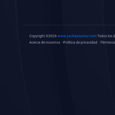
(0)
Tareas o trabajos de
investigación (
monografías, tesis, casos
clínicos, etc.)
(0)
Resolver tareas o
Copyright ©2026
www.yachaysuntur.com
Todos los 
preguntas, hacer trabajos
Acerca de nosotros
Política de privacidad
Términos
académicos o de
investigación (monografías
y otros)
(0)
5. REFORZAMIENTO
ACADÉMICO
(0)
Reforzamiento Personal
(0)
Reforzamiento Grupal
(0)
6. ASESORÍA
(0)
Asesoría Educación
Primaria