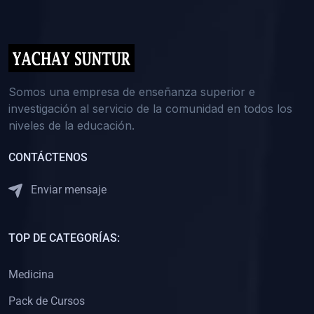
(0)
5. REFORZAMIENTO ACADÉMICO
(0)
Reforzamiento Personal
(0)
Reforzamiento Grupal
(0)
6. ASESORÍA
Somos una empresa de enseñanza superior e
investigación al servicio de la comunidad en todos los
(0)
Asesoría Educación Primaria
niveles de la educación.
(0)
Asesoría Educación Secundaria
CONTÁCTENOS
(0)
Asesoría Educación Preuniversitaria
(0)
Asesoría Educación Universitaria o Pregrado
Enviar mensaje
(0)
Asesoría Educación Postgrado
(0)
7. CAPACITACIÓN DOCENTE
TOP DE CATEGORÍAS:
(0)
Capacitación Docentes de Educación Primaria
Medicina
(0)
Capacitación Docentes de Educación Secundaria
Pack de Cursos
(0)
Capacitación Docentes de Preparación Preuniversitaria