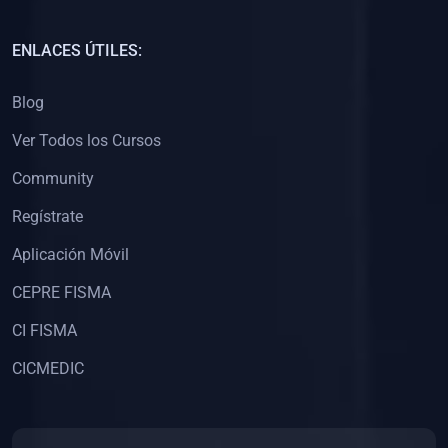
(0)
Capacitación Docentes Universitarios
ENLACES ÚTILES:
(0)
8. LIBROS
Blog
(0)
Libros de Matemáticas
Ver Todos los Cursos
(0)
Libros de Estadística
Community
(0)
Libros de Física
(0)
Libros de Química
Regístrate
(0)
Libros de Biología
Aplicación Móvil
(0)
Libros de Medicina
CEPRE FISMA
(0)
Libros de Economía
CI FISMA
(0)
Libros de Derecho
CICMEDIC
(0)
Libros de Historia
(0)
Libros de Arte y Música