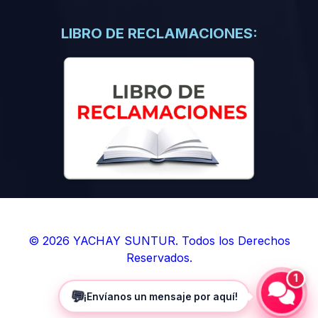
(0)
Libros de Inteligencia Artificial
(0)
Libros de Idiomas
LIBRO DE RECLAMACIONES:
(0)
9. BOLETINES
(0)
Boletines en Ciencias
(0)
Boletines en Ingenierías
(0)
Boletines en Humanidades
(0)
10. REVISTAS
(0)
Revistas en Ciencias
(0)
Revistas en Ingenierías
(0)
Revistas en Humanidades
© 2026 YACHAY SUNTUR. Todos los Derechos
Reservados.
(0)
11. SOFTWARE
1
(0)
Sistemas Operativos
💬
¡Envíanos un mensaje por aquí!
(0)
Aplicaciones