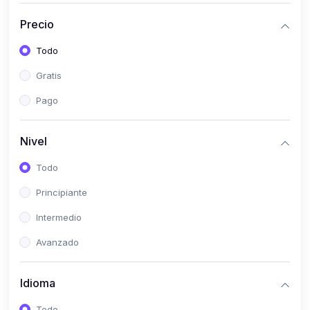
(0)
Historia
Precio
(0)
Arte y Música
Todo
(0)
Desarrollo Web
Gratis
(0)
Desarrollo Móvil
Pago
(0)
Lenguajes de Programación
(0)
Desarrollo de Videojuegos
Nivel
(0)
Edición, Diseño Gráfico e Ilustración
Todo
(0)
Informática
Principiante
(0)
Administración, Gestión Pública y Marketing
Intermedio
(0)
Arquitectura e Ingeniería Civil
Avanzado
(0)
Ingeniería de Sistemas
Idioma
(0)
Ingeniería de Software
(0)
Ciencia de Datos
Todo