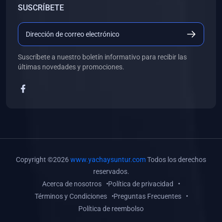
SUSCRÍBETE
(0)
Libros de Desarrollo Web y Móvil
(0)
Libros de Programación
(0)
Libros de Edición, Diseño Gráfico e Ilustración
Suscríbete a nuestro boletín informativo para recibir las
(0)
Libros de Informática
últimas novedades y promociones.
(0)
Libros de Administración, Gestión Pública y Marketing
(0)
Libros de Arquitectura e Ingeniería Civil
(0)
Libros de Ingeniería de Sistemas
(0)
Libros de Ingeniería de Software
(0)
Libros de Ciencia de Datos
Copyright ©2026
www.yachaysuntur.com
Todos los derechos
(0)
Libros de Computación Científica
reservados.
Acerca de nosotros
Política de privacidad
(0)
Libros de Mecatrónica
Términos y Condiciones
Preguntas Frecuentes
(0)
Libros de Robótica
Política de reembolso