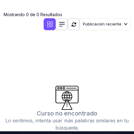
(0)
Clases en vivo por iniciarse
Mostrando 0 de 0 Resultados
(0)
Clases en vivo ya iniciadas
Publicación reciente
(0)
3. CONFERENCIAS
(0)
Conferencias por iniciar
(0)
Conferencias ya iniciadas
(0)
4. RESOLUCIÓN DE TAREAS, TRABAJOS Y PROBLEMAS
ACADÉMICOS
(0)
Banco de Preguntas
(0)
Exámenes
(0)
Tareas o trabajos de investigación ( monografías,
tesis, casos clínicos, etc.)
Curso no encontrado
(0)
Resolver tareas o preguntas, hacer trabajos
Lo sentimos, intenta usar más palabras similares en tu
académicos o de investigación (monografías y otros)
búsqueda.