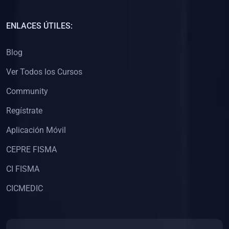
(0)
Capacitación Docentes Universitarios
ENLACES ÚTILES:
(0)
8. LIBROS
Blog
(0)
Libros de Matemáticas
Ver Todos los Cursos
(0)
Libros de Estadística
Community
(0)
Libros de Física
(0)
Libros de Química
Regístrate
(0)
Libros de Biología
Aplicación Móvil
(0)
Libros de Medicina
CEPRE FISMA
(0)
Libros de Economía
CI FISMA
(0)
Libros de Derecho
CICMEDIC
(0)
Libros de Historia
(0)
Libros de Arte y Música