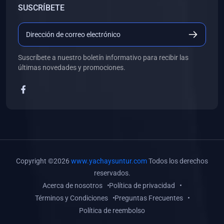
SUSCRÍBETE
(0)
Libros de Desarrollo Web y Móvil
(0)
Libros de Programación
(0)
Libros de Edición, Diseño Gráfico e Ilustración
Suscríbete a nuestro boletín informativo para recibir las
(0)
Libros de Informática
últimas novedades y promociones.
(0)
Libros de Administración, Gestión Pública y Marketing
(0)
Libros de Arquitectura e Ingeniería Civil
(0)
Libros de Ingeniería de Sistemas
(0)
Libros de Ingeniería de Software
(0)
Libros de Ciencia de Datos
Copyright ©2026
www.yachaysuntur.com
Todos los derechos
(0)
Libros de Computación Científica
reservados.
Acerca de nosotros
Política de privacidad
(0)
Libros de Mecatrónica
Términos y Condiciones
Preguntas Frecuentes
(0)
Libros de Robótica
Política de reembolso