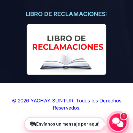
(0)
Libros de Inteligencia Artificial
(0)
Libros de Idiomas
LIBRO DE RECLAMACIONES:
(0)
9. BOLETINES
(0)
Boletines en Ciencias
(0)
Boletines en Ingenierías
(0)
Boletines en Humanidades
(0)
10. REVISTAS
(0)
Revistas en Ciencias
(0)
Revistas en Ingenierías
(0)
Revistas en Humanidades
© 2026 YACHAY SUNTUR. Todos los Derechos
Reservados.
(0)
11. SOFTWARE
1
(0)
Sistemas Operativos
💬
¡Envíanos un mensaje por aquí!
(0)
Aplicaciones