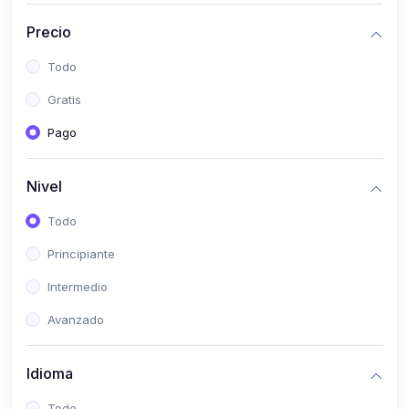
(0)
Historia
Precio
(0)
Arte y Música
Todo
(0)
Desarrollo Web
Gratis
(0)
Desarrollo Móvil
Pago
(0)
Lenguajes de Programación
(0)
Desarrollo de Videojuegos
Nivel
(0)
Edición, Diseño Gráfico e Ilustración
Todo
(0)
Informática
Principiante
(0)
Administración, Gestión Pública y Marketing
Intermedio
(0)
Arquitectura e Ingeniería Civil
Avanzado
(0)
Ingeniería de Sistemas
Idioma
(0)
Ingeniería de Software
(0)
Ciencia de Datos
Todo