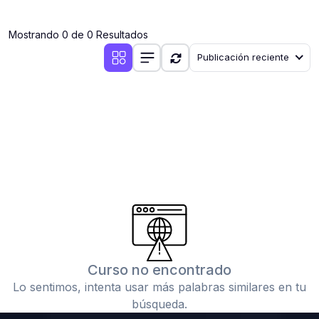
(0)
Clases en vivo por iniciarse
Mostrando 0 de 0 Resultados
(0)
Clases en vivo ya iniciadas
Publicación reciente
(0)
3. CONFERENCIAS
(0)
Conferencias por iniciar
(0)
Conferencias ya iniciadas
(0)
4. RESOLUCIÓN DE TAREAS, TRABAJOS Y PROBLEMAS
ACADÉMICOS
(0)
Banco de Preguntas
(0)
Exámenes
(0)
Tareas o trabajos de investigación ( monografías,
tesis, casos clínicos, etc.)
Curso no encontrado
(0)
Resolver tareas o preguntas, hacer trabajos
Lo sentimos, intenta usar más palabras similares en tu
académicos o de investigación (monografías y otros)
búsqueda.