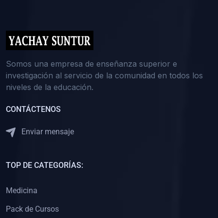
(0)
5. REFORZAMIENTO ACADÉMICO
(0)
Reforzamiento Personal
(0)
Reforzamiento Grupal
(0)
6. ASESORÍA
Somos una empresa de enseñanza superior e
investigación al servicio de la comunidad en todos los
(0)
Asesoría Educación Primaria
niveles de la educación.
(0)
Asesoría Educación Secundaria
CONTÁCTENOS
(0)
Asesoría Educación Preuniversitaria
(0)
Asesoría Educación Universitaria o Pregrado
Enviar mensaje
(0)
Asesoría Educación Postgrado
(0)
7. CAPACITACIÓN DOCENTE
TOP DE CATEGORÍAS:
(0)
Capacitación Docentes de Educación Primaria
Medicina
(0)
Capacitación Docentes de Educación Secundaria
Pack de Cursos
(0)
Capacitación Docentes de Preparación Preuniversitaria