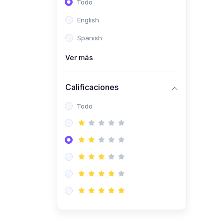
Todo
(0)
Ingeniería de Sistemas
English
(0)
Ingeniería de Software
Spanish
(0)
Ciencia de Datos
Ver más
(0)
Computación Científica
(0)
Ingeniería Mecatrónica
Calificaciones
(0)
Robótica
Todo
(0)
Inteligencia Artificial
(0)
Idiomas
(0)
Lenguaje
(0)
Literatura
(0)
Filosofía
(0)
Psicología