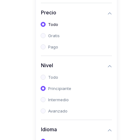
(0)
Historia
Precio
(0)
Arte y Música
Todo
(0)
Desarrollo Web
Gratis
(0)
Desarrollo Móvil
Pago
(0)
Lenguajes de
Programación
Nivel
(0)
Desarrollo de Videojuegos
Todo
(0)
Edición, Diseño Gráfico e
Principiante
Ilustración
(0)
Intermedio
Informática
(0)
Avanzado
Administración, Gestión
Pública y Marketing
Idioma
(0)
Arquitectura e Ingeniería
Civil