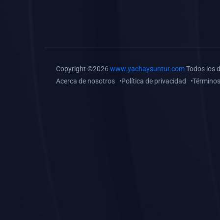
(0)
Tareas o trabajos de
investigación (
monografías, tesis, casos
clínicos, etc.)
(0)
Resolver tareas o
Copyright ©2026
www.yachaysuntur.com
Todos los 
preguntas, hacer trabajos
Acerca de nosotros
Política de privacidad
Términos
académicos o de
investigación (monografías
y otros)
(0)
5. REFORZAMIENTO
ACADÉMICO
(0)
Reforzamiento Personal
(0)
Reforzamiento Grupal
(0)
6. ASESORÍA
(0)
Asesoría Educación
Primaria