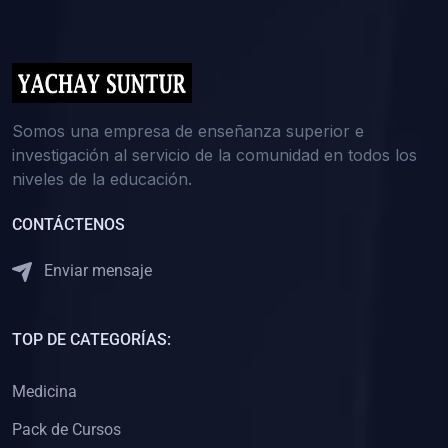
(0)
5. REFORZAMIENTO ACADÉMICO
(0)
Reforzamiento Personal
(0)
Reforzamiento Grupal
(0)
6. ASESORÍA
Somos una empresa de enseñanza superior e
investigación al servicio de la comunidad en todos los
(0)
Asesoría Educación Primaria
niveles de la educación.
(0)
Asesoría Educación Secundaria
CONTÁCTENOS
(0)
Asesoría Educación Preuniversitaria
(0)
Asesoría Educación Universitaria o Pregrado
Enviar mensaje
(0)
Asesoría Educación Postgrado
(0)
7. CAPACITACIÓN DOCENTE
TOP DE CATEGORÍAS:
(0)
Capacitación Docentes de Educación Primaria
Medicina
(0)
Capacitación Docentes de Educación Secundaria
Pack de Cursos
(0)
Capacitación Docentes de Preparación Preuniversitaria