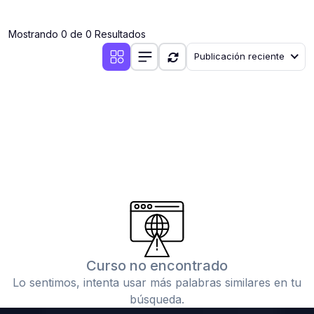
(0)
Clases en vivo por iniciarse
Mostrando 0 de 0 Resultados
(0)
Clases en vivo ya iniciadas
Publicación reciente
(0)
3. CONFERENCIAS
(0)
Conferencias por iniciar
(0)
Conferencias ya iniciadas
(0)
4. RESOLUCIÓN DE TAREAS, TRABAJOS Y PROBLEMAS
ACADÉMICOS
(0)
Banco de Preguntas
(0)
Exámenes
(0)
Tareas o trabajos de investigación ( monografías,
tesis, casos clínicos, etc.)
Curso no encontrado
(0)
Resolver tareas o preguntas, hacer trabajos
Lo sentimos, intenta usar más palabras similares en tu
académicos o de investigación (monografías y otros)
búsqueda.