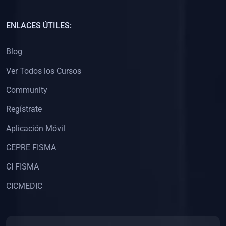
(0)
Capacitación Docentes Universitarios
ENLACES ÚTILES:
(0)
8. LIBROS
Blog
(0)
Libros de Matemáticas
Ver Todos los Cursos
(0)
Libros de Estadística
Community
(0)
Libros de Física
(0)
Libros de Química
Regístrate
(0)
Libros de Biología
Aplicación Móvil
(0)
Libros de Medicina
CEPRE FISMA
(0)
Libros de Economía
CI FISMA
(0)
Libros de Derecho
CICMEDIC
(0)
Libros de Historia
(0)
Libros de Arte y Música