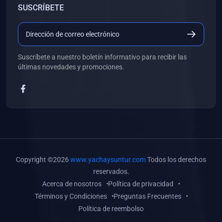
SUSCRÍBETE
(0)
Libros de Desarrollo Web y Móvil
(0)
Libros de Programación
(0)
Libros de Edición, Diseño Gráfico e Ilustración
Suscríbete a nuestro boletín informativo para recibir las
(0)
Libros de Informática
últimas novedades y promociones.
(0)
Libros de Administración, Gestión Pública y Marketing
(0)
Libros de Arquitectura e Ingeniería Civil
(0)
Libros de Ingeniería de Sistemas
(0)
Libros de Ingeniería de Software
(0)
Libros de Ciencia de Datos
Copyright ©2026
www.yachaysuntur.com
Todos los derechos
(0)
Libros de Computación Científica
reservados.
Acerca de nosotros
Política de privacidad
(0)
Libros de Mecatrónica
Términos y Condiciones
Preguntas Frecuentes
(0)
Libros de Robótica
Política de reembolso