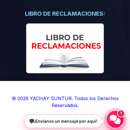
(0)
Libros de Inteligencia Artificial
(0)
Libros de Idiomas
LIBRO DE RECLAMACIONES:
(0)
9. BOLETINES
(0)
Boletines en Ciencias
(0)
Boletines en Ingenierías
(0)
Boletines en Humanidades
(0)
10. REVISTAS
(0)
Revistas en Ciencias
(0)
Revistas en Ingenierías
(0)
Revistas en Humanidades
© 2026 YACHAY SUNTUR. Todos los Derechos
Reservados.
(0)
11. SOFTWARE
1
(0)
Sistemas Operativos
💬
¡Envíanos un mensaje por aquí!
(0)
Aplicaciones