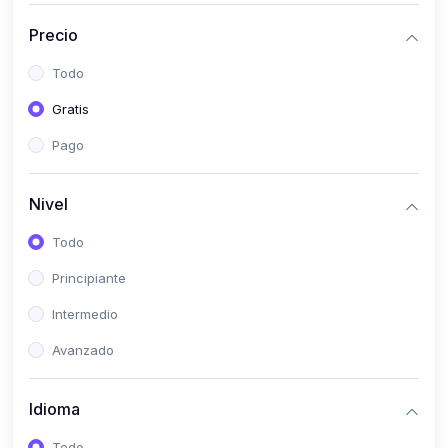
(0)
Historia
Precio
(0)
Arte y Música
Todo
(0)
Desarrollo Web
Gratis
(0)
Desarrollo Móvil
Pago
(0)
Lenguajes de Programación
(0)
Desarrollo de Videojuegos
Nivel
(0)
Edición, Diseño Gráfico e Ilustración
Todo
(0)
Informática
Principiante
(0)
Administración, Gestión Pública y Marketing
Intermedio
(0)
Arquitectura e Ingeniería Civil
Avanzado
(0)
Ingeniería de Sistemas
Idioma
(0)
Ingeniería de Software
(0)
Ciencia de Datos
Todo