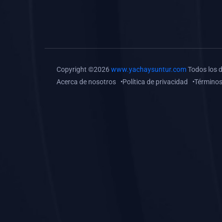
(0)
Tareas o trabajos de
investigación (
monografías, tesis, casos
clínicos, etc.)
(0)
Resolver tareas o
Copyright ©2026
www.yachaysuntur.com
Todos los 
preguntas, hacer trabajos
Acerca de nosotros
Política de privacidad
Términos
académicos o de
investigación (monografías
y otros)
(0)
5. REFORZAMIENTO
ACADÉMICO
(0)
Reforzamiento Personal
(0)
Reforzamiento Grupal
(0)
6. ASESORÍA
(0)
Asesoría Educación
Primaria