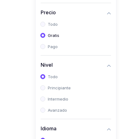
(0)
Historia
Precio
(0)
Arte y Música
Todo
(0)
Desarrollo Web
Gratis
(0)
Desarrollo Móvil
Pago
(0)
Lenguajes de
Programación
Nivel
(0)
Desarrollo de Videojuegos
Todo
(0)
Edición, Diseño Gráfico e
Principiante
Ilustración
(0)
Intermedio
Informática
(0)
Avanzado
Administración, Gestión
Pública y Marketing
Idioma
(0)
Arquitectura e Ingeniería
Civil