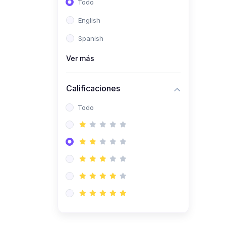
Todo
(0)
Ingeniería de Sistemas
English
(0)
Ingeniería de Software
Spanish
(0)
Ciencia de Datos
Ver más
(0)
Computación Científica
(0)
Ingeniería Mecatrónica
Calificaciones
(0)
Robótica
Todo
(0)
Inteligencia Artificial
(0)
Idiomas
(0)
Lenguaje
(0)
Literatura
(0)
Filosofía
(0)
Psicología