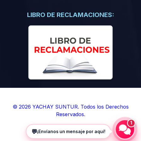
(0)
Libros de Inteligencia Artificial
(0)
Libros de Idiomas
LIBRO DE RECLAMACIONES:
(0)
9. BOLETINES
(0)
Boletines en Ciencias
(0)
Boletines en Ingenierías
(0)
Boletines en Humanidades
(0)
10. REVISTAS
(0)
Revistas en Ciencias
(0)
Revistas en Ingenierías
(0)
Revistas en Humanidades
© 2026 YACHAY SUNTUR. Todos los Derechos
Reservados.
(0)
11. SOFTWARE
1
(0)
Sistemas Operativos
💬
¡Envíanos un mensaje por aquí!
(0)
Aplicaciones