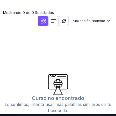
(0)
Clases en vivo por iniciarse
Mostrando 0 de 0 Resultados
(0)
Clases en vivo ya iniciadas
Publicación reciente
(0)
3. CONFERENCIAS
(0)
Conferencias por iniciar
(0)
Conferencias ya iniciadas
(0)
4. RESOLUCIÓN DE TAREAS, TRABAJOS Y PROBLEMAS
ACADÉMICOS
(0)
Banco de Preguntas
(0)
Exámenes
(0)
Tareas o trabajos de investigación ( monografías,
tesis, casos clínicos, etc.)
Curso no encontrado
(0)
Resolver tareas o preguntas, hacer trabajos
Lo sentimos, intenta usar más palabras similares en tu
académicos o de investigación (monografías y otros)
búsqueda.