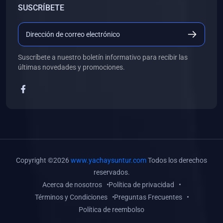
SUSCRÍBETE
(0)
Libros de Desarrollo Web y Móvil
(0)
Libros de Programación
(0)
Libros de Edición, Diseño Gráfico e Ilustración
Suscríbete a nuestro boletín informativo para recibir las
(0)
Libros de Informática
últimas novedades y promociones.
(0)
Libros de Administración, Gestión Pública y Marketing
(0)
Libros de Arquitectura e Ingeniería Civil
(0)
Libros de Ingeniería de Sistemas
(0)
Libros de Ingeniería de Software
(0)
Libros de Ciencia de Datos
Copyright ©2026
www.yachaysuntur.com
Todos los derechos
(0)
Libros de Computación Científica
reservados.
Acerca de nosotros
Política de privacidad
(0)
Libros de Mecatrónica
Términos y Condiciones
Preguntas Frecuentes
(0)
Libros de Robótica
Política de reembolso