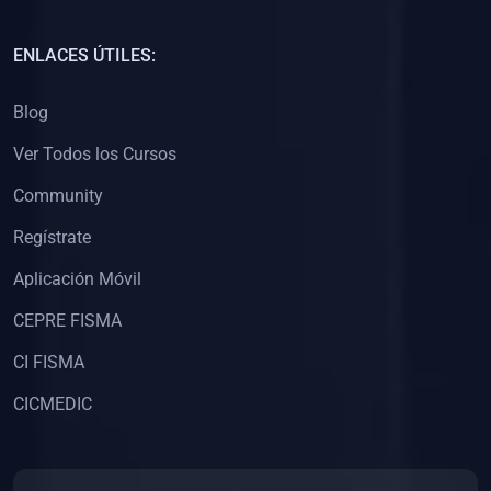
(0)
Capacitación Docentes Universitarios
ENLACES ÚTILES:
(0)
8. LIBROS
Blog
(0)
Libros de Matemáticas
Ver Todos los Cursos
(0)
Libros de Estadística
Community
(0)
Libros de Física
(0)
Libros de Química
Regístrate
(0)
Libros de Biología
Aplicación Móvil
(0)
Libros de Medicina
CEPRE FISMA
(0)
Libros de Economía
CI FISMA
(0)
Libros de Derecho
CICMEDIC
(0)
Libros de Historia
(0)
Libros de Arte y Música