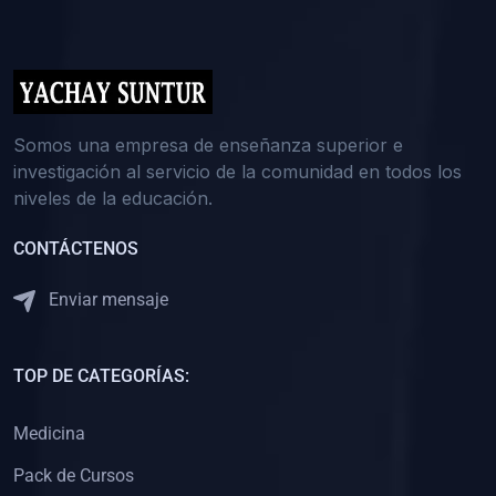
(0)
5. REFORZAMIENTO ACADÉMICO
(0)
Reforzamiento Personal
(0)
Reforzamiento Grupal
(0)
6. ASESORÍA
Somos una empresa de enseñanza superior e
investigación al servicio de la comunidad en todos los
(0)
Asesoría Educación Primaria
niveles de la educación.
(0)
Asesoría Educación Secundaria
CONTÁCTENOS
(0)
Asesoría Educación Preuniversitaria
(0)
Asesoría Educación Universitaria o Pregrado
Enviar mensaje
(0)
Asesoría Educación Postgrado
(0)
7. CAPACITACIÓN DOCENTE
TOP DE CATEGORÍAS:
(0)
Capacitación Docentes de Educación Primaria
Medicina
(0)
Capacitación Docentes de Educación Secundaria
Pack de Cursos
(0)
Capacitación Docentes de Preparación Preuniversitaria