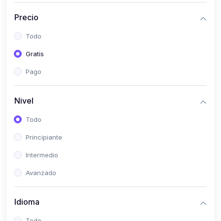
(0)
Historia
Precio
(0)
Arte y Música
Todo
(0)
Desarrollo Web
Gratis
(0)
Desarrollo Móvil
Pago
(0)
Lenguajes de Programación
(0)
Desarrollo de Videojuegos
Nivel
(0)
Edición, Diseño Gráfico e Ilustración
Todo
(0)
Informática
Principiante
(0)
Administración, Gestión Pública y Marketing
Intermedio
(0)
Arquitectura e Ingeniería Civil
Avanzado
(0)
Ingeniería de Sistemas
Idioma
(0)
Ingeniería de Software
(0)
Ciencia de Datos
Todo