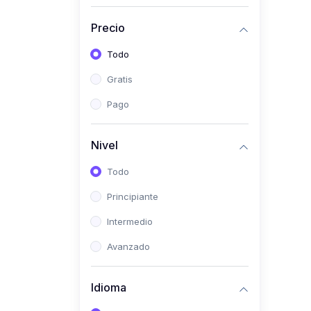
(0)
Historia
Precio
(0)
Arte y Música
Todo
(0)
Desarrollo Web
Gratis
(0)
Desarrollo Móvil
Pago
(0)
Lenguajes de
Programación
Nivel
(0)
Desarrollo de Videojuegos
Todo
(0)
Edición, Diseño Gráfico e
Principiante
Ilustración
(0)
Intermedio
Informática
(0)
Avanzado
Administración, Gestión
Pública y Marketing
Idioma
(0)
Arquitectura e Ingeniería
Civil