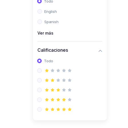
Todo
(0)
Ingeniería de Sistemas
English
(0)
Ingeniería de Software
Spanish
(0)
Ciencia de Datos
Ver más
(0)
Computación Científica
(0)
Ingeniería Mecatrónica
Calificaciones
(0)
Robótica
Todo
(0)
Inteligencia Artificial
(0)
Idiomas
(0)
Lenguaje
(0)
Literatura
(0)
Filosofía
(0)
Psicología