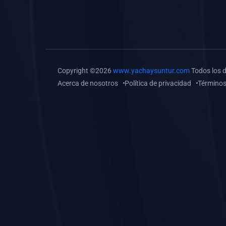
(0)
Tareas o trabajos de
investigación (
monografías, tesis, casos
clínicos, etc.)
(0)
Resolver tareas o
Copyright ©2026
www.yachaysuntur.com
Todos los 
preguntas, hacer trabajos
Acerca de nosotros
Política de privacidad
Términos
académicos o de
investigación (monografías
y otros)
(0)
5. REFORZAMIENTO
ACADÉMICO
(0)
Reforzamiento Personal
(0)
Reforzamiento Grupal
(0)
6. ASESORÍA
(0)
Asesoría Educación
Primaria