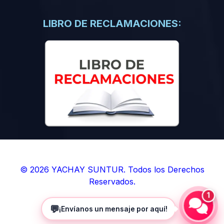
(0)
Libros de Inteligencia Artificial
(0)
Libros de Idiomas
LIBRO DE RECLAMACIONES:
(0)
9. BOLETINES
(0)
Boletines en Ciencias
(0)
Boletines en Ingenierías
(0)
Boletines en Humanidades
(0)
10. REVISTAS
(0)
Revistas en Ciencias
(0)
Revistas en Ingenierías
(0)
Revistas en Humanidades
© 2026 YACHAY SUNTUR. Todos los Derechos
Reservados.
(0)
11. SOFTWARE
1
(0)
Sistemas Operativos
💬
¡Envíanos un mensaje por aquí!
(0)
Aplicaciones