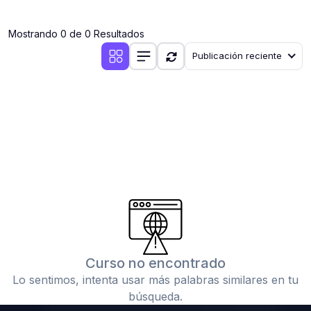
(0)
Clases en vivo por iniciarse
Mostrando 0 de 0 Resultados
(0)
Clases en vivo ya iniciadas
Publicación reciente
(0)
3. CONFERENCIAS
(0)
Conferencias por iniciar
(0)
Conferencias ya iniciadas
(0)
4. RESOLUCIÓN DE TAREAS, TRABAJOS Y PROBLEMAS
ACADÉMICOS
(0)
Banco de Preguntas
(0)
Exámenes
(0)
Tareas o trabajos de investigación ( monografías,
tesis, casos clínicos, etc.)
Curso no encontrado
(0)
Resolver tareas o preguntas, hacer trabajos
Lo sentimos, intenta usar más palabras similares en tu
académicos o de investigación (monografías y otros)
búsqueda.