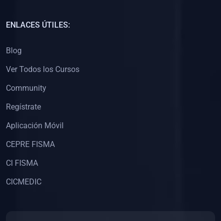
(0)
Capacitación Docentes Universitarios
ENLACES ÚTILES:
(0)
8. LIBROS
Blog
(0)
Libros de Matemáticas
Ver Todos los Cursos
(0)
Libros de Estadística
Community
(0)
Libros de Física
(0)
Libros de Química
Regístrate
(0)
Libros de Biología
Aplicación Móvil
(0)
Libros de Medicina
CEPRE FISMA
(0)
Libros de Economía
CI FISMA
(0)
Libros de Derecho
CICMEDIC
(0)
Libros de Historia
(0)
Libros de Arte y Música