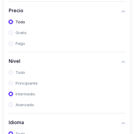
(0)
Historia
Precio
(0)
Arte y Música
Todo
(0)
Desarrollo Web
Gratis
(0)
Desarrollo Móvil
Pago
(0)
Lenguajes de Programación
(0)
Desarrollo de Videojuegos
Nivel
(0)
Edición, Diseño Gráfico e Ilustración
Todo
(0)
Informática
Principiante
(0)
Administración, Gestión Pública y Marketing
Intermedio
(0)
Arquitectura e Ingeniería Civil
Avanzado
(0)
Ingeniería de Sistemas
Idioma
(0)
Ingeniería de Software
(0)
Ciencia de Datos
Todo