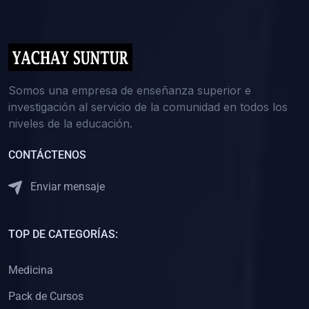
(0)
5. REFORZAMIENTO ACADÉMICO
(0)
Reforzamiento Personal
(0)
Reforzamiento Grupal
(0)
6. ASESORÍA
Somos una empresa de enseñanza superior e
investigación al servicio de la comunidad en todos los
(0)
Asesoría Educación Primaria
niveles de la educación.
(0)
Asesoría Educación Secundaria
CONTÁCTENOS
(0)
Asesoría Educación Preuniversitaria
(0)
Asesoría Educación Universitaria o Pregrado
Enviar mensaje
(0)
Asesoría Educación Postgrado
(0)
7. CAPACITACIÓN DOCENTE
TOP DE CATEGORÍAS:
(0)
Capacitación Docentes de Educación Primaria
Medicina
(0)
Capacitación Docentes de Educación Secundaria
Pack de Cursos
(0)
Capacitación Docentes de Preparación Preuniversitaria