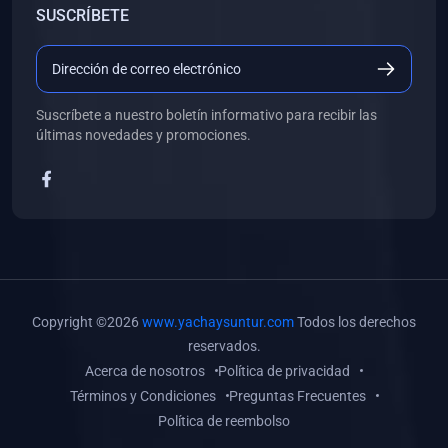
SUSCRÍBETE
(0)
Libros de Desarrollo Web y Móvil
(0)
Libros de Programación
(0)
Libros de Edición, Diseño Gráfico e Ilustración
Suscríbete a nuestro boletín informativo para recibir las
(0)
Libros de Informática
últimas novedades y promociones.
(0)
Libros de Administración, Gestión Pública y Marketing
(0)
Libros de Arquitectura e Ingeniería Civil
(0)
Libros de Ingeniería de Sistemas
(0)
Libros de Ingeniería de Software
(0)
Libros de Ciencia de Datos
Copyright ©2026
www.yachaysuntur.com
Todos los derechos
(0)
Libros de Computación Científica
reservados.
Acerca de nosotros
Política de privacidad
(0)
Libros de Mecatrónica
Términos y Condiciones
Preguntas Frecuentes
(0)
Libros de Robótica
Política de reembolso