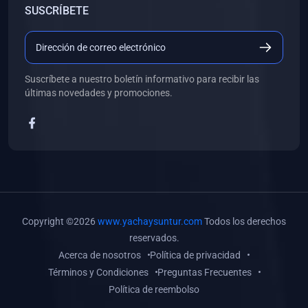
SUSCRÍBETE
(0)
Libros de Desarrollo Web y Móvil
(0)
Libros de Programación
(0)
Libros de Edición, Diseño Gráfico e Ilustración
Suscríbete a nuestro boletín informativo para recibir las
(0)
Libros de Informática
últimas novedades y promociones.
(0)
Libros de Administración, Gestión Pública y Marketing
(0)
Libros de Arquitectura e Ingeniería Civil
(0)
Libros de Ingeniería de Sistemas
(0)
Libros de Ingeniería de Software
(0)
Libros de Ciencia de Datos
Copyright ©2026
www.yachaysuntur.com
Todos los derechos
(0)
Libros de Computación Científica
reservados.
Acerca de nosotros
Política de privacidad
(0)
Libros de Mecatrónica
Términos y Condiciones
Preguntas Frecuentes
(0)
Libros de Robótica
Política de reembolso