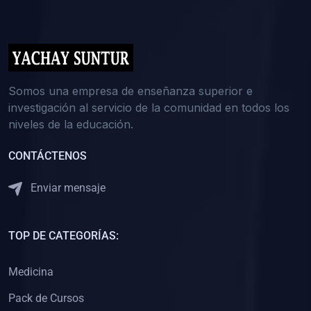
(0)
5. REFORZAMIENTO ACADÉMICO
(0)
Reforzamiento Personal
(0)
Reforzamiento Grupal
(0)
6. ASESORÍA
Somos una empresa de enseñanza superior e
investigación al servicio de la comunidad en todos los
(0)
Asesoría Educación Primaria
niveles de la educación.
(0)
Asesoría Educación Secundaria
CONTÁCTENOS
(0)
Asesoría Educación Preuniversitaria
(0)
Asesoría Educación Universitaria o Pregrado
Enviar mensaje
(0)
Asesoría Educación Postgrado
(0)
7. CAPACITACIÓN DOCENTE
TOP DE CATEGORÍAS:
(0)
Capacitación Docentes de Educación Primaria
Medicina
(0)
Capacitación Docentes de Educación Secundaria
Pack de Cursos
(0)
Capacitación Docentes de Preparación Preuniversitaria