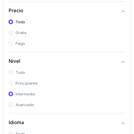
(0)
Historia
Precio
(0)
Arte y Música
Todo
(0)
Desarrollo Web
Gratis
(0)
Desarrollo Móvil
Pago
(0)
Lenguajes de Programación
(0)
Desarrollo de Videojuegos
Nivel
(0)
Edición, Diseño Gráfico e Ilustración
Todo
(0)
Informática
Principiante
(0)
Administración, Gestión Pública y Marketing
Intermedio
(0)
Arquitectura e Ingeniería Civil
Avanzado
(0)
Ingeniería de Sistemas
Idioma
(0)
Ingeniería de Software
(0)
Ciencia de Datos
Todo