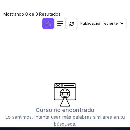
(0)
Clases en vivo por iniciarse
Mostrando 0 de 0 Resultados
(0)
Clases en vivo ya iniciadas
Publicación reciente
(0)
3. CONFERENCIAS
(0)
Conferencias por iniciar
(0)
Conferencias ya iniciadas
(0)
4. RESOLUCIÓN DE TAREAS, TRABAJOS Y PROBLEMAS
ACADÉMICOS
(0)
Banco de Preguntas
(0)
Exámenes
(0)
Tareas o trabajos de investigación ( monografías,
tesis, casos clínicos, etc.)
Curso no encontrado
(0)
Resolver tareas o preguntas, hacer trabajos
Lo sentimos, intenta usar más palabras similares en tu
académicos o de investigación (monografías y otros)
búsqueda.