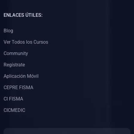
(0)
Capacitación Docentes Universitarios
ENLACES ÚTILES:
(0)
8. LIBROS
Blog
(0)
Libros de Matemáticas
Ver Todos los Cursos
(0)
Libros de Estadística
Community
(0)
Libros de Física
(0)
Libros de Química
Regístrate
(0)
Libros de Biología
Aplicación Móvil
(0)
Libros de Medicina
CEPRE FISMA
(0)
Libros de Economía
CI FISMA
(0)
Libros de Derecho
CICMEDIC
(0)
Libros de Historia
(0)
Libros de Arte y Música