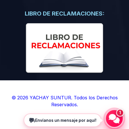
(0)
Libros de Inteligencia Artificial
(0)
Libros de Idiomas
LIBRO DE RECLAMACIONES:
(0)
9. BOLETINES
(0)
Boletines en Ciencias
(0)
Boletines en Ingenierías
(0)
Boletines en Humanidades
(0)
10. REVISTAS
(0)
Revistas en Ciencias
(0)
Revistas en Ingenierías
(0)
Revistas en Humanidades
© 2026 YACHAY SUNTUR. Todos los Derechos
Reservados.
(0)
11. SOFTWARE
1
(0)
Sistemas Operativos
💬
¡Envíanos un mensaje por aquí!
(0)
Aplicaciones