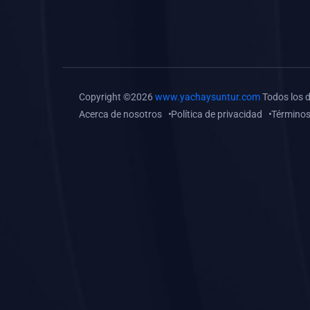
(0)
Tareas o trabajos de
investigación (
monografías, tesis, casos
clínicos, etc.)
(0)
Resolver tareas o
Copyright ©2026
www.yachaysuntur.com
Todos los 
preguntas, hacer trabajos
Acerca de nosotros
Política de privacidad
Términos
académicos o de
investigación (monografías
y otros)
(0)
5. REFORZAMIENTO
ACADÉMICO
(0)
Reforzamiento Personal
(0)
Reforzamiento Grupal
(0)
6. ASESORÍA
(0)
Asesoría Educación
Primaria