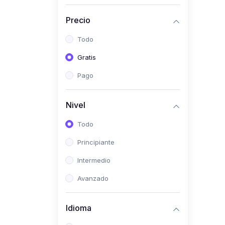
(0)
Historia
Precio
(0)
Arte y Música
Todo
(0)
Desarrollo Web
Gratis
(0)
Desarrollo Móvil
Pago
(0)
Lenguajes de
Programación
Nivel
(0)
Desarrollo de Videojuegos
Todo
(0)
Edición, Diseño Gráfico e
Principiante
Ilustración
(0)
Intermedio
Informática
(0)
Avanzado
Administración, Gestión
Pública y Marketing
Idioma
(0)
Arquitectura e Ingeniería
Civil