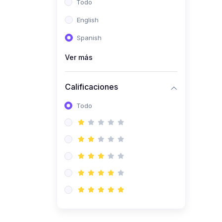
Todo
(0)
Ingeniería de Sistemas
English
(0)
Ingeniería de Software
Spanish
(0)
Ciencia de Datos
Ver más
(0)
Computación Científica
(0)
Ingeniería Mecatrónica
Calificaciones
(0)
Robótica
Todo
(0)
Inteligencia Artificial
(0)
Idiomas
(0)
Lenguaje
(0)
Literatura
(0)
Filosofía
(0)
Psicología