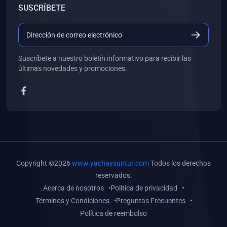
SUSCRÍBETE
(0)
Libros de Desarrollo Web y Móvil
(0)
Libros de Programación
(0)
Libros de Edición, Diseño Gráfico e Ilustración
Suscríbete a nuestro boletín informativo para recibir las
(0)
Libros de Informática
últimas novedades y promociones.
(0)
Libros de Administración, Gestión Pública y Marketing
(0)
Libros de Arquitectura e Ingeniería Civil
(0)
Libros de Ingeniería de Sistemas
(0)
Libros de Ingeniería de Software
(0)
Libros de Ciencia de Datos
Copyright ©2026
www.yachaysuntur.com
Todos los derechos
(0)
Libros de Computación Científica
reservados.
Acerca de nosotros
Política de privacidad
(0)
Libros de Mecatrónica
Términos y Condiciones
Preguntas Frecuentes
(0)
Libros de Robótica
Política de reembolso