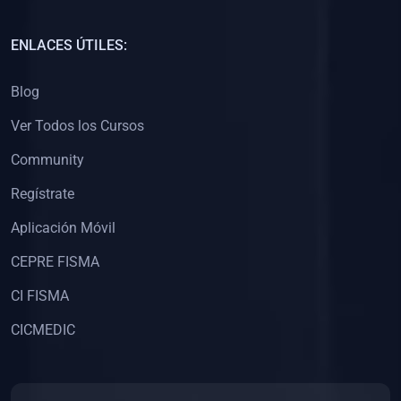
(0)
Capacitación Docentes Universitarios
ENLACES ÚTILES:
(0)
8. LIBROS
Blog
(0)
Libros de Matemáticas
Ver Todos los Cursos
(0)
Libros de Estadística
Community
(0)
Libros de Física
(0)
Libros de Química
Regístrate
(0)
Libros de Biología
Aplicación Móvil
(0)
Libros de Medicina
CEPRE FISMA
(0)
Libros de Economía
CI FISMA
(0)
Libros de Derecho
CICMEDIC
(0)
Libros de Historia
(0)
Libros de Arte y Música