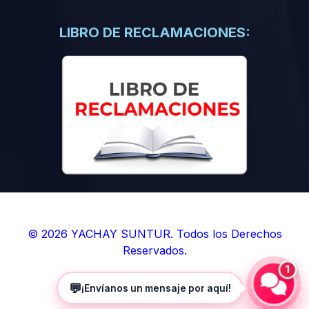
(0)
Libros de Inteligencia Artificial
(0)
Libros de Idiomas
LIBRO DE RECLAMACIONES:
(0)
9. BOLETINES
(0)
Boletines en Ciencias
(0)
Boletines en Ingenierías
(0)
Boletines en Humanidades
(0)
10. REVISTAS
(0)
Revistas en Ciencias
(0)
Revistas en Ingenierías
(0)
Revistas en Humanidades
© 2026 YACHAY SUNTUR. Todos los Derechos
Reservados.
(0)
11. SOFTWARE
1
(0)
Sistemas Operativos
💬
¡Envíanos un mensaje por aquí!
(0)
Aplicaciones