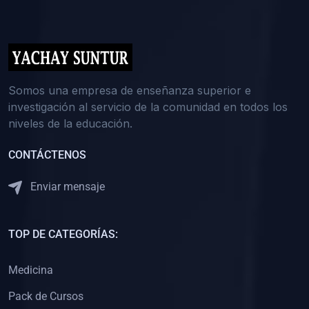
(0)
5. REFORZAMIENTO ACADÉMICO
(0)
Reforzamiento Personal
(0)
Reforzamiento Grupal
(0)
6. ASESORÍA
Somos una empresa de enseñanza superior e
investigación al servicio de la comunidad en todos los
(0)
Asesoría Educación Primaria
niveles de la educación.
(0)
Asesoría Educación Secundaria
CONTÁCTENOS
(0)
Asesoría Educación Preuniversitaria
(0)
Asesoría Educación Universitaria o Pregrado
Enviar mensaje
(0)
Asesoría Educación Postgrado
(0)
7. CAPACITACIÓN DOCENTE
TOP DE CATEGORÍAS:
(0)
Capacitación Docentes de Educación Primaria
Medicina
(0)
Capacitación Docentes de Educación Secundaria
Pack de Cursos
(0)
Capacitación Docentes de Preparación Preuniversitaria