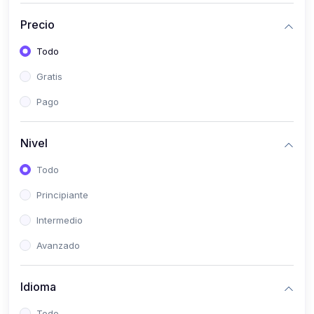
(0)
Historia
Precio
(0)
Arte y Música
Todo
(0)
Desarrollo Web
Gratis
(0)
Desarrollo Móvil
Pago
(0)
Lenguajes de Programación
(0)
Desarrollo de Videojuegos
Nivel
(0)
Edición, Diseño Gráfico e Ilustración
Todo
(0)
Informática
Principiante
(0)
Administración, Gestión Pública y Marketing
Intermedio
(0)
Arquitectura e Ingeniería Civil
Avanzado
(0)
Ingeniería de Sistemas
Idioma
(0)
Ingeniería de Software
(0)
Ciencia de Datos
Todo