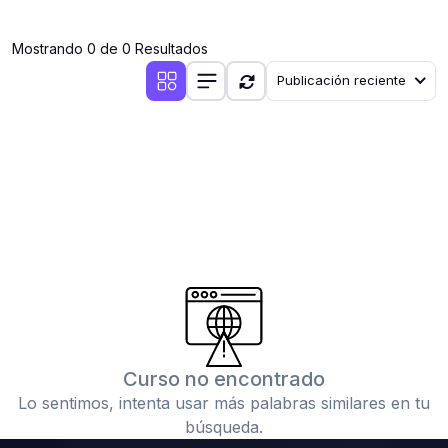
(0)
Clases en vivo por iniciarse
Mostrando 0 de 0 Resultados
(0)
Clases en vivo ya iniciadas
Publicación reciente
(0)
3. CONFERENCIAS
(0)
Conferencias por iniciar
(0)
Conferencias ya iniciadas
(0)
4. RESOLUCIÓN DE TAREAS, TRABAJOS Y PROBLEMAS
ACADÉMICOS
(0)
Banco de Preguntas
(0)
Exámenes
(0)
Tareas o trabajos de investigación ( monografías,
tesis, casos clínicos, etc.)
Curso no encontrado
(0)
Resolver tareas o preguntas, hacer trabajos
Lo sentimos, intenta usar más palabras similares en tu
académicos o de investigación (monografías y otros)
búsqueda.