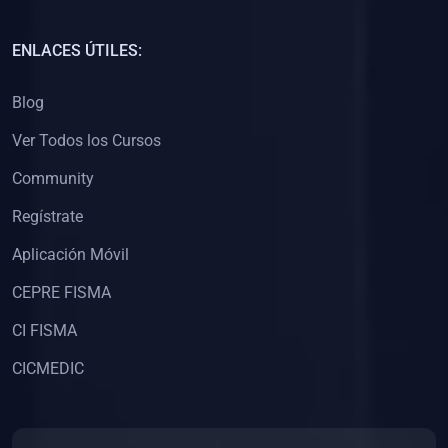
(0)
Capacitación Docentes Universitarios
ENLACES ÚTILES:
(0)
8. LIBROS
Blog
(0)
Libros de Matemáticas
Ver Todos los Cursos
(0)
Libros de Estadística
Community
(0)
Libros de Física
(0)
Libros de Química
Regístrate
(0)
Libros de Biología
Aplicación Móvil
(0)
Libros de Medicina
CEPRE FISMA
(0)
Libros de Economía
CI FISMA
(0)
Libros de Derecho
CICMEDIC
(0)
Libros de Historia
(0)
Libros de Arte y Música