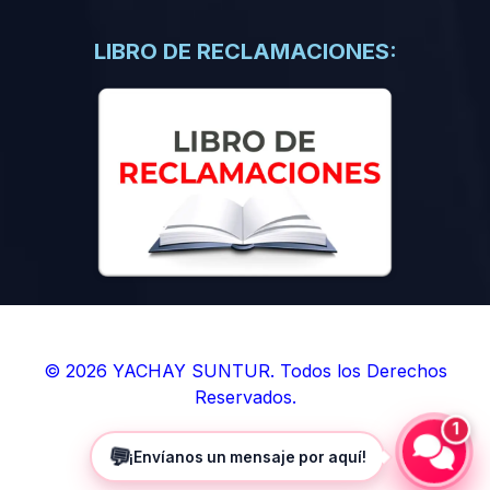
(0)
Libros de Inteligencia Artificial
(0)
Libros de Idiomas
LIBRO DE RECLAMACIONES:
(0)
9. BOLETINES
(0)
Boletines en Ciencias
(0)
Boletines en Ingenierías
(0)
Boletines en Humanidades
(0)
10. REVISTAS
(0)
Revistas en Ciencias
(0)
Revistas en Ingenierías
(0)
Revistas en Humanidades
© 2026 YACHAY SUNTUR. Todos los Derechos
Reservados.
(0)
11. SOFTWARE
1
(0)
Sistemas Operativos
💬
¡Envíanos un mensaje por aquí!
(0)
Aplicaciones