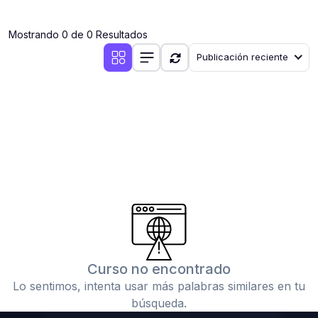
(0)
Clases en vivo por iniciarse
Mostrando 0 de 0 Resultados
(0)
Clases en vivo ya iniciadas
Publicación reciente
(0)
3. CONFERENCIAS
(0)
Conferencias por iniciar
(0)
Conferencias ya iniciadas
(0)
4. RESOLUCIÓN DE TAREAS, TRABAJOS Y PROBLEMAS
ACADÉMICOS
(0)
Banco de Preguntas
(0)
Exámenes
(0)
Tareas o trabajos de investigación ( monografías,
tesis, casos clínicos, etc.)
Curso no encontrado
(0)
Resolver tareas o preguntas, hacer trabajos
Lo sentimos, intenta usar más palabras similares en tu
académicos o de investigación (monografías y otros)
búsqueda.