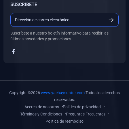
SUSCRÍBETE
(0)
Libros de Desarrollo Web y Móvil
(0)
Libros de Programación
(0)
Libros de Edición, Diseño Gráfico e Ilustración
Suscríbete a nuestro boletín informativo para recibir las
(0)
Libros de Informática
últimas novedades y promociones.
(0)
Libros de Administración, Gestión Pública y Marketing
(0)
Libros de Arquitectura e Ingeniería Civil
(0)
Libros de Ingeniería de Sistemas
(0)
Libros de Ingeniería de Software
(0)
Libros de Ciencia de Datos
Copyright ©2026
www.yachaysuntur.com
Todos los derechos
(0)
Libros de Computación Científica
reservados.
Acerca de nosotros
Política de privacidad
(0)
Libros de Mecatrónica
Términos y Condiciones
Preguntas Frecuentes
(0)
Libros de Robótica
Política de reembolso