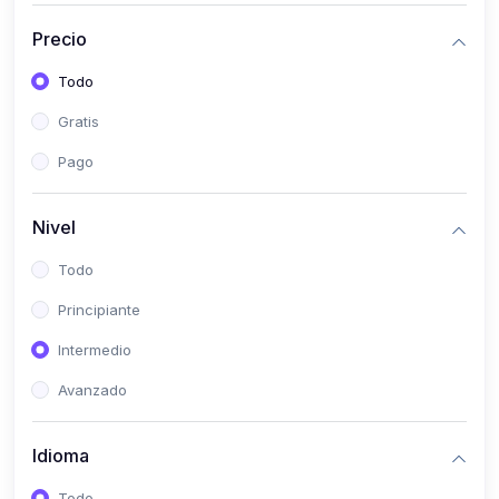
(0)
Historia
Precio
(0)
Arte y Música
Todo
(0)
Desarrollo Web
Gratis
(0)
Desarrollo Móvil
Pago
(0)
Lenguajes de Programación
(0)
Desarrollo de Videojuegos
Nivel
(0)
Edición, Diseño Gráfico e Ilustración
Todo
(0)
Informática
Principiante
(0)
Administración, Gestión Pública y Marketing
Intermedio
(0)
Arquitectura e Ingeniería Civil
Avanzado
(0)
Ingeniería de Sistemas
Idioma
(0)
Ingeniería de Software
(0)
Ciencia de Datos
Todo