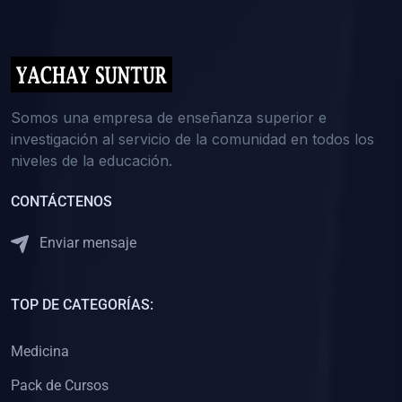
(0)
5. REFORZAMIENTO ACADÉMICO
(0)
Reforzamiento Personal
(0)
Reforzamiento Grupal
(0)
6. ASESORÍA
Somos una empresa de enseñanza superior e
investigación al servicio de la comunidad en todos los
(0)
Asesoría Educación Primaria
niveles de la educación.
(0)
Asesoría Educación Secundaria
CONTÁCTENOS
(0)
Asesoría Educación Preuniversitaria
(0)
Asesoría Educación Universitaria o Pregrado
Enviar mensaje
(0)
Asesoría Educación Postgrado
(0)
7. CAPACITACIÓN DOCENTE
TOP DE CATEGORÍAS:
(0)
Capacitación Docentes de Educación Primaria
Medicina
(0)
Capacitación Docentes de Educación Secundaria
Pack de Cursos
(0)
Capacitación Docentes de Preparación Preuniversitaria