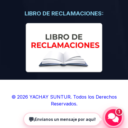
(0)
Libros de Inteligencia Artificial
(0)
Libros de Idiomas
LIBRO DE RECLAMACIONES:
(0)
9. BOLETINES
(0)
Boletines en Ciencias
(0)
Boletines en Ingenierías
(0)
Boletines en Humanidades
(0)
10. REVISTAS
(0)
Revistas en Ciencias
(0)
Revistas en Ingenierías
(0)
Revistas en Humanidades
© 2026 YACHAY SUNTUR. Todos los Derechos
Reservados.
(0)
11. SOFTWARE
1
(0)
Sistemas Operativos
💬
¡Envíanos un mensaje por aquí!
(0)
Aplicaciones