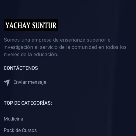
(0)
5. REFORZAMIENTO ACADÉMICO
(0)
Reforzamiento Personal
(0)
Reforzamiento Grupal
(0)
6. ASESORÍA
Somos una empresa de enseñanza superior e
investigación al servicio de la comunidad en todos los
(0)
Asesoría Educación Primaria
niveles de la educación.
(0)
Asesoría Educación Secundaria
CONTÁCTENOS
(0)
Asesoría Educación Preuniversitaria
(0)
Asesoría Educación Universitaria o Pregrado
Enviar mensaje
(0)
Asesoría Educación Postgrado
(0)
7. CAPACITACIÓN DOCENTE
TOP DE CATEGORÍAS:
(0)
Capacitación Docentes de Educación Primaria
Medicina
(0)
Capacitación Docentes de Educación Secundaria
Pack de Cursos
(0)
Capacitación Docentes de Preparación Preuniversitaria