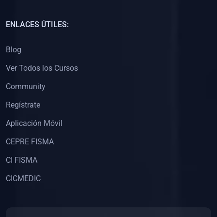
(0)
Capacitación Docentes Universitarios
ENLACES ÚTILES:
(0)
8. LIBROS
Blog
(0)
Libros de Matemáticas
Ver Todos los Cursos
(0)
Libros de Estadística
Community
(0)
Libros de Física
(0)
Libros de Química
Regístrate
(0)
Libros de Biología
Aplicación Móvil
(0)
Libros de Medicina
CEPRE FISMA
(0)
Libros de Economía
CI FISMA
(0)
Libros de Derecho
CICMEDIC
(0)
Libros de Historia
(0)
Libros de Arte y Música