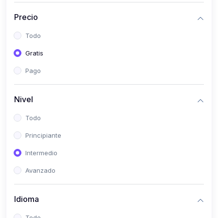
(0)
Historia
Precio
(0)
Arte y Música
Todo
(0)
Desarrollo Web
Gratis
(0)
Desarrollo Móvil
Pago
(0)
Lenguajes de Programación
(0)
Desarrollo de Videojuegos
Nivel
(0)
Edición, Diseño Gráfico e Ilustración
Todo
(0)
Informática
Principiante
(0)
Administración, Gestión Pública y Marketing
Intermedio
(0)
Arquitectura e Ingeniería Civil
Avanzado
(0)
Ingeniería de Sistemas
Idioma
(0)
Ingeniería de Software
(0)
Ciencia de Datos
Todo