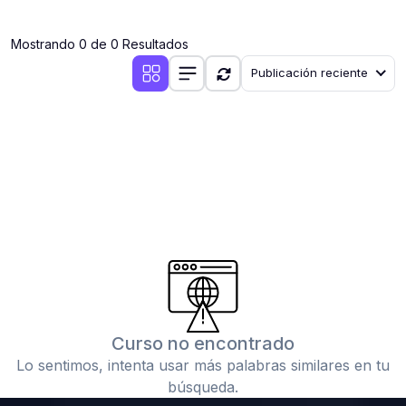
(0)
Clases en vivo por iniciarse
Mostrando 0 de 0 Resultados
(0)
Clases en vivo ya iniciadas
Publicación reciente
(0)
3. CONFERENCIAS
(0)
Conferencias por iniciar
(0)
Conferencias ya iniciadas
(0)
4. RESOLUCIÓN DE TAREAS, TRABAJOS Y PROBLEMAS
ACADÉMICOS
(0)
Banco de Preguntas
(0)
Exámenes
(0)
Tareas o trabajos de investigación ( monografías,
tesis, casos clínicos, etc.)
Curso no encontrado
(0)
Resolver tareas o preguntas, hacer trabajos
Lo sentimos, intenta usar más palabras similares en tu
académicos o de investigación (monografías y otros)
búsqueda.