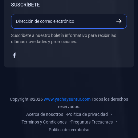
SUSCRÍBETE
(0)
Libros de Desarrollo Web y Móvil
(0)
Libros de Programación
(0)
Libros de Edición, Diseño Gráfico e Ilustración
Suscríbete a nuestro boletín informativo para recibir las
(0)
Libros de Informática
últimas novedades y promociones.
(0)
Libros de Administración, Gestión Pública y Marketing
(0)
Libros de Arquitectura e Ingeniería Civil
(0)
Libros de Ingeniería de Sistemas
(0)
Libros de Ingeniería de Software
(0)
Libros de Ciencia de Datos
Copyright ©2026
www.yachaysuntur.com
Todos los derechos
(0)
Libros de Computación Científica
reservados.
Acerca de nosotros
Política de privacidad
(0)
Libros de Mecatrónica
Términos y Condiciones
Preguntas Frecuentes
(0)
Libros de Robótica
Política de reembolso