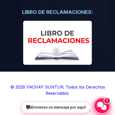
(0)
Libros de Inteligencia Artificial
(0)
Libros de Idiomas
LIBRO DE RECLAMACIONES:
(0)
9. BOLETINES
(0)
Boletines en Ciencias
(0)
Boletines en Ingenierías
(0)
Boletines en Humanidades
(0)
10. REVISTAS
(0)
Revistas en Ciencias
(0)
Revistas en Ingenierías
(0)
Revistas en Humanidades
© 2026 YACHAY SUNTUR. Todos los Derechos
Reservados.
(0)
11. SOFTWARE
1
(0)
Sistemas Operativos
💬
¡Envíanos un mensaje por aquí!
(0)
Aplicaciones