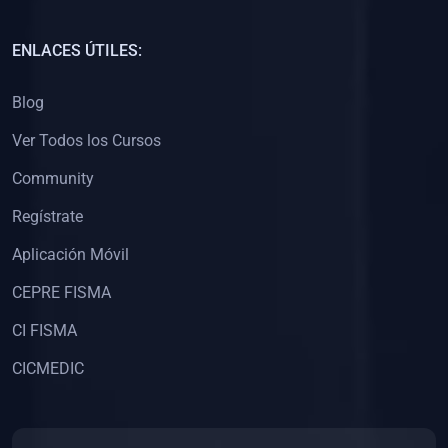
(0)
Capacitación Docentes Universitarios
ENLACES ÚTILES:
(0)
8. LIBROS
Blog
(0)
Libros de Matemáticas
Ver Todos los Cursos
(0)
Libros de Estadística
Community
(0)
Libros de Física
(0)
Libros de Química
Regístrate
(0)
Libros de Biología
Aplicación Móvil
(0)
Libros de Medicina
CEPRE FISMA
(0)
Libros de Economía
CI FISMA
(0)
Libros de Derecho
CICMEDIC
(0)
Libros de Historia
(0)
Libros de Arte y Música