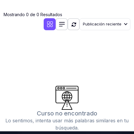
(0)
Clases en vivo por iniciarse
Mostrando 0 de 0 Resultados
(0)
Clases en vivo ya iniciadas
Publicación reciente
(0)
3. CONFERENCIAS
(0)
Conferencias por iniciar
(0)
Conferencias ya iniciadas
(0)
4. RESOLUCIÓN DE TAREAS, TRABAJOS Y PROBLEMAS
ACADÉMICOS
(0)
Banco de Preguntas
(0)
Exámenes
(0)
Tareas o trabajos de investigación ( monografías,
tesis, casos clínicos, etc.)
Curso no encontrado
(0)
Resolver tareas o preguntas, hacer trabajos
Lo sentimos, intenta usar más palabras similares en tu
académicos o de investigación (monografías y otros)
búsqueda.