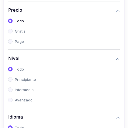
(0)
Historia
Precio
(0)
Arte y Música
Todo
(0)
Desarrollo Web
Gratis
(0)
Desarrollo Móvil
Pago
(0)
Lenguajes de Programación
(0)
Desarrollo de Videojuegos
Nivel
(0)
Edición, Diseño Gráfico e Ilustración
Todo
(0)
Informática
Principiante
(0)
Administración, Gestión Pública y Marketing
Intermedio
(0)
Arquitectura e Ingeniería Civil
Avanzado
(0)
Ingeniería de Sistemas
Idioma
(0)
Ingeniería de Software
(0)
Ciencia de Datos
Todo