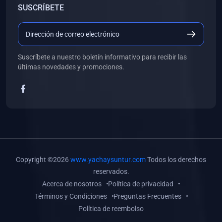
SUSCRÍBETE
(0)
Libros de Desarrollo Web y Móvil
(0)
Libros de Programación
(0)
Libros de Edición, Diseño Gráfico e Ilustración
Suscríbete a nuestro boletín informativo para recibir las
(0)
Libros de Informática
últimas novedades y promociones.
(0)
Libros de Administración, Gestión Pública y Marketing
(0)
Libros de Arquitectura e Ingeniería Civil
(0)
Libros de Ingeniería de Sistemas
(0)
Libros de Ingeniería de Software
(0)
Libros de Ciencia de Datos
Copyright ©2026
www.yachaysuntur.com
Todos los derechos
(0)
Libros de Computación Científica
reservados.
Acerca de nosotros
Política de privacidad
(0)
Libros de Mecatrónica
Términos y Condiciones
Preguntas Frecuentes
(0)
Libros de Robótica
Política de reembolso