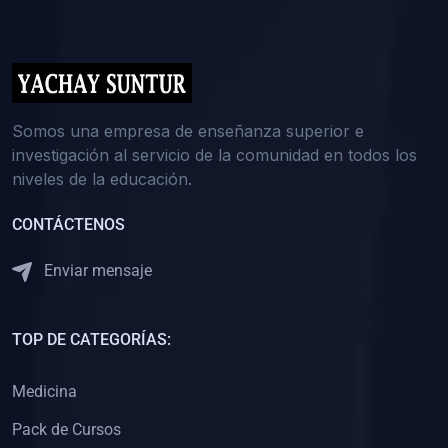
(0)
5. REFORZAMIENTO ACADÉMICO
(0)
Reforzamiento Personal
(0)
Reforzamiento Grupal
(0)
6. ASESORÍA
Somos una empresa de enseñanza superior e
investigación al servicio de la comunidad en todos los
(0)
Asesoría Educación Primaria
niveles de la educación.
(0)
Asesoría Educación Secundaria
CONTÁCTENOS
(0)
Asesoría Educación Preuniversitaria
(0)
Asesoría Educación Universitaria o Pregrado
Enviar mensaje
(0)
Asesoría Educación Postgrado
(0)
7. CAPACITACIÓN DOCENTE
TOP DE CATEGORÍAS:
(0)
Capacitación Docentes de Educación Primaria
Medicina
(0)
Capacitación Docentes de Educación Secundaria
Pack de Cursos
(0)
Capacitación Docentes de Preparación Preuniversitaria