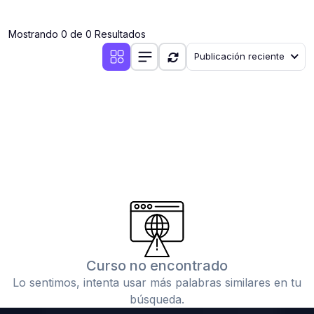
(0)
Clases en vivo por iniciarse
Mostrando 0 de 0 Resultados
(0)
Clases en vivo ya iniciadas
Publicación reciente
(0)
3. CONFERENCIAS
(0)
Conferencias por iniciar
(0)
Conferencias ya iniciadas
(0)
4. RESOLUCIÓN DE TAREAS, TRABAJOS Y PROBLEMAS
ACADÉMICOS
(0)
Banco de Preguntas
(0)
Exámenes
(0)
Tareas o trabajos de investigación ( monografías,
tesis, casos clínicos, etc.)
Curso no encontrado
(0)
Resolver tareas o preguntas, hacer trabajos
Lo sentimos, intenta usar más palabras similares en tu
académicos o de investigación (monografías y otros)
búsqueda.