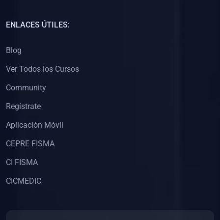
(0)
Capacitación Docentes Universitarios
ENLACES ÚTILES:
(0)
8. LIBROS
Blog
(0)
Libros de Matemáticas
Ver Todos los Cursos
(0)
Libros de Estadística
Community
(0)
Libros de Física
(0)
Libros de Química
Regístrate
(0)
Libros de Biología
Aplicación Móvil
(0)
Libros de Medicina
CEPRE FISMA
(0)
Libros de Economía
CI FISMA
(0)
Libros de Derecho
CICMEDIC
(0)
Libros de Historia
(0)
Libros de Arte y Música