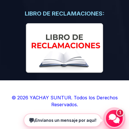
(0)
Libros de Inteligencia Artificial
(0)
Libros de Idiomas
LIBRO DE RECLAMACIONES:
(0)
9. BOLETINES
(0)
Boletines en Ciencias
(0)
Boletines en Ingenierías
(0)
Boletines en Humanidades
(0)
10. REVISTAS
(0)
Revistas en Ciencias
(0)
Revistas en Ingenierías
(0)
Revistas en Humanidades
© 2026 YACHAY SUNTUR. Todos los Derechos
Reservados.
(0)
11. SOFTWARE
1
(0)
Sistemas Operativos
💬
¡Envíanos un mensaje por aquí!
(0)
Aplicaciones