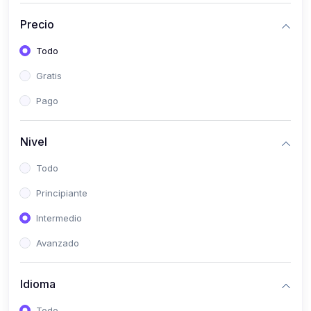
(0)
Historia
Precio
(0)
Arte y Música
Todo
(0)
Desarrollo Web
Gratis
(0)
Desarrollo Móvil
Pago
(0)
Lenguajes de Programación
(0)
Desarrollo de Videojuegos
Nivel
(0)
Edición, Diseño Gráfico e Ilustración
Todo
(0)
Informática
Principiante
(0)
Administración, Gestión Pública y Marketing
Intermedio
(0)
Arquitectura e Ingeniería Civil
Avanzado
(0)
Ingeniería de Sistemas
Idioma
(0)
Ingeniería de Software
(0)
Ciencia de Datos
Todo