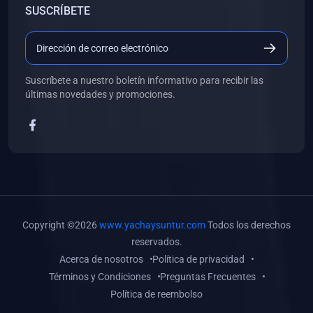
SUSCRÍBETE
(0)
Libros de Desarrollo Web y Móvil
(0)
Libros de Programación
(0)
Libros de Edición, Diseño Gráfico e Ilustración
Suscríbete a nuestro boletín informativo para recibir las
(0)
Libros de Informática
últimas novedades y promociones.
(0)
Libros de Administración, Gestión Pública y Marketing
(0)
Libros de Arquitectura e Ingeniería Civil
(0)
Libros de Ingeniería de Sistemas
(0)
Libros de Ingeniería de Software
(0)
Libros de Ciencia de Datos
Copyright ©2026
www.yachaysuntur.com
Todos los derechos
(0)
Libros de Computación Científica
reservados.
Acerca de nosotros
Política de privacidad
(0)
Libros de Mecatrónica
Términos y Condiciones
Preguntas Frecuentes
(0)
Libros de Robótica
Política de reembolso