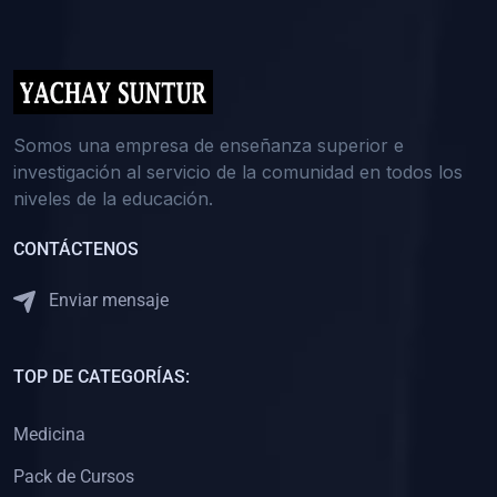
(0)
5. REFORZAMIENTO ACADÉMICO
(0)
Reforzamiento Personal
(0)
Reforzamiento Grupal
(0)
6. ASESORÍA
Somos una empresa de enseñanza superior e
investigación al servicio de la comunidad en todos los
(0)
Asesoría Educación Primaria
niveles de la educación.
(0)
Asesoría Educación Secundaria
CONTÁCTENOS
(0)
Asesoría Educación Preuniversitaria
(0)
Asesoría Educación Universitaria o Pregrado
Enviar mensaje
(0)
Asesoría Educación Postgrado
(0)
7. CAPACITACIÓN DOCENTE
TOP DE CATEGORÍAS:
(0)
Capacitación Docentes de Educación Primaria
Medicina
(0)
Capacitación Docentes de Educación Secundaria
Pack de Cursos
(0)
Capacitación Docentes de Preparación Preuniversitaria