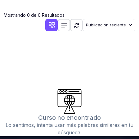
(0)
Clases en vivo por iniciarse
Mostrando 0 de 0 Resultados
(0)
Clases en vivo ya iniciadas
Publicación reciente
(0)
3. CONFERENCIAS
(0)
Conferencias por iniciar
(0)
Conferencias ya iniciadas
(0)
4. RESOLUCIÓN DE TAREAS, TRABAJOS Y PROBLEMAS
ACADÉMICOS
(0)
Banco de Preguntas
(0)
Exámenes
(0)
Tareas o trabajos de investigación ( monografías,
tesis, casos clínicos, etc.)
Curso no encontrado
(0)
Resolver tareas o preguntas, hacer trabajos
Lo sentimos, intenta usar más palabras similares en tu
académicos o de investigación (monografías y otros)
búsqueda.