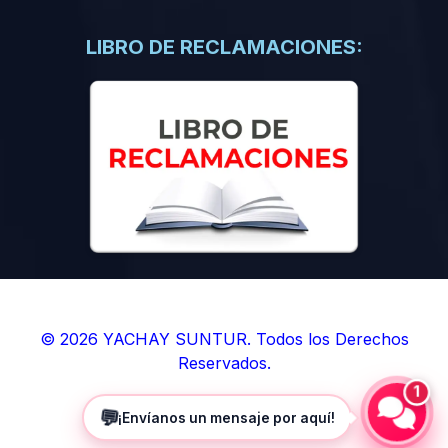
(0)
Libros de Inteligencia Artificial
(0)
Libros de Idiomas
LIBRO DE RECLAMACIONES:
(0)
9. BOLETINES
(0)
Boletines en Ciencias
(0)
Boletines en Ingenierías
(0)
Boletines en Humanidades
(0)
10. REVISTAS
(0)
Revistas en Ciencias
(0)
Revistas en Ingenierías
(0)
Revistas en Humanidades
© 2026 YACHAY SUNTUR. Todos los Derechos
Reservados.
(0)
11. SOFTWARE
1
(0)
Sistemas Operativos
💬
¡Envíanos un mensaje por aquí!
(0)
Aplicaciones