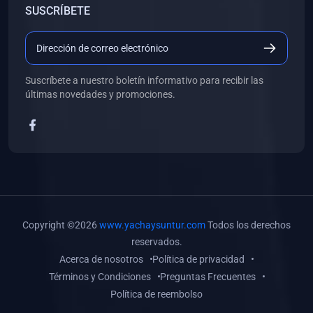
SUSCRÍBETE
(0)
Libros de Desarrollo Web y Móvil
(0)
Libros de Programación
(0)
Libros de Edición, Diseño Gráfico e Ilustración
Suscríbete a nuestro boletín informativo para recibir las
(0)
Libros de Informática
últimas novedades y promociones.
(0)
Libros de Administración, Gestión Pública y Marketing
(0)
Libros de Arquitectura e Ingeniería Civil
(0)
Libros de Ingeniería de Sistemas
(0)
Libros de Ingeniería de Software
(0)
Libros de Ciencia de Datos
Copyright ©2026
www.yachaysuntur.com
Todos los derechos
(0)
Libros de Computación Científica
reservados.
Acerca de nosotros
Política de privacidad
(0)
Libros de Mecatrónica
Términos y Condiciones
Preguntas Frecuentes
(0)
Libros de Robótica
Política de reembolso