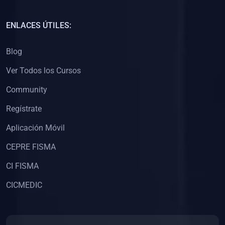
(0)
Capacitación Docentes Universitarios
ENLACES ÚTILES:
(0)
8. LIBROS
Blog
(0)
Libros de Matemáticas
Ver Todos los Cursos
(0)
Libros de Estadística
Community
(0)
Libros de Física
(0)
Libros de Química
Regístrate
(0)
Libros de Biología
Aplicación Móvil
(0)
Libros de Medicina
CEPRE FISMA
(0)
Libros de Economía
CI FISMA
(0)
Libros de Derecho
CICMEDIC
(0)
Libros de Historia
(0)
Libros de Arte y Música