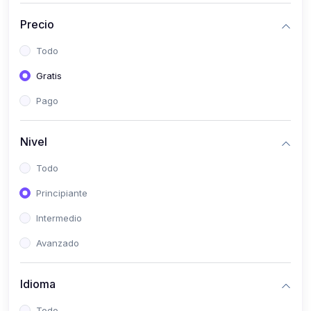
(0)
Historia
Precio
(0)
Arte y Música
Todo
(0)
Desarrollo Web
Gratis
(0)
Desarrollo Móvil
Pago
(0)
Lenguajes de Programación
(0)
Desarrollo de Videojuegos
Nivel
(0)
Edición, Diseño Gráfico e Ilustración
Todo
(0)
Informática
Principiante
(0)
Administración, Gestión Pública y Marketing
Intermedio
(0)
Arquitectura e Ingeniería Civil
Avanzado
(0)
Ingeniería de Sistemas
Idioma
(0)
Ingeniería de Software
(0)
Ciencia de Datos
Todo