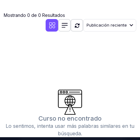
(0)
Clases en vivo por iniciarse
Mostrando 0 de 0 Resultados
(0)
Clases en vivo ya iniciadas
Publicación reciente
(0)
3. CONFERENCIAS
(0)
Conferencias por iniciar
(0)
Conferencias ya iniciadas
(0)
4. RESOLUCIÓN DE TAREAS, TRABAJOS Y PROBLEMAS
ACADÉMICOS
(0)
Banco de Preguntas
(0)
Exámenes
(0)
Tareas o trabajos de investigación ( monografías,
tesis, casos clínicos, etc.)
Curso no encontrado
(0)
Resolver tareas o preguntas, hacer trabajos
Lo sentimos, intenta usar más palabras similares en tu
académicos o de investigación (monografías y otros)
búsqueda.