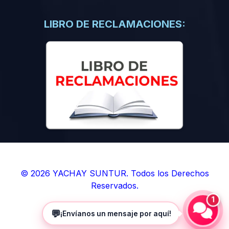
(0)
Libros de Inteligencia Artificial
(0)
Libros de Idiomas
LIBRO DE RECLAMACIONES:
(0)
9. BOLETINES
(0)
Boletines en Ciencias
(0)
Boletines en Ingenierías
(0)
Boletines en Humanidades
(0)
10. REVISTAS
(0)
Revistas en Ciencias
(0)
Revistas en Ingenierías
(0)
Revistas en Humanidades
© 2026 YACHAY SUNTUR. Todos los Derechos
Reservados.
(0)
11. SOFTWARE
1
(0)
Sistemas Operativos
💬
¡Envíanos un mensaje por aquí!
(0)
Aplicaciones