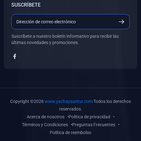
SUSCRÍBETE
(0)
Libros de Desarrollo Web y Móvil
(0)
Libros de Programación
(0)
Libros de Edición, Diseño Gráfico e Ilustración
Suscríbete a nuestro boletín informativo para recibir las
(0)
Libros de Informática
últimas novedades y promociones.
(0)
Libros de Administración, Gestión Pública y Marketing
(0)
Libros de Arquitectura e Ingeniería Civil
(0)
Libros de Ingeniería de Sistemas
(0)
Libros de Ingeniería de Software
(0)
Libros de Ciencia de Datos
Copyright ©2026
www.yachaysuntur.com
Todos los derechos
(0)
Libros de Computación Científica
reservados.
Acerca de nosotros
Política de privacidad
(0)
Libros de Mecatrónica
Términos y Condiciones
Preguntas Frecuentes
(0)
Libros de Robótica
Política de reembolso