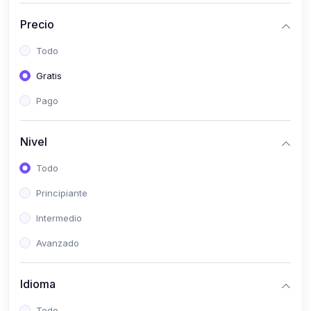
(0)
Historia
Precio
(0)
Arte y Música
Todo
(0)
Desarrollo Web
Gratis
(0)
Desarrollo Móvil
Pago
(0)
Lenguajes de Programación
(0)
Desarrollo de Videojuegos
Nivel
(0)
Edición, Diseño Gráfico e Ilustración
Todo
(0)
Informática
Principiante
(0)
Administración, Gestión Pública y Marketing
Intermedio
(0)
Arquitectura e Ingeniería Civil
Avanzado
(0)
Ingeniería de Sistemas
Idioma
(0)
Ingeniería de Software
(0)
Ciencia de Datos
Todo