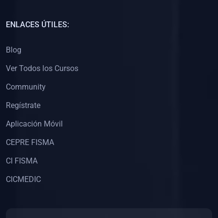
(0)
Capacitación Docentes Universitarios
ENLACES ÚTILES:
(0)
8. LIBROS
Blog
(0)
Libros de Matemáticas
Ver Todos los Cursos
(0)
Libros de Estadística
Community
(0)
Libros de Física
(0)
Libros de Química
Regístrate
(0)
Libros de Biología
Aplicación Móvil
(0)
Libros de Medicina
CEPRE FISMA
(0)
Libros de Economía
CI FISMA
(0)
Libros de Derecho
CICMEDIC
(0)
Libros de Historia
(0)
Libros de Arte y Música