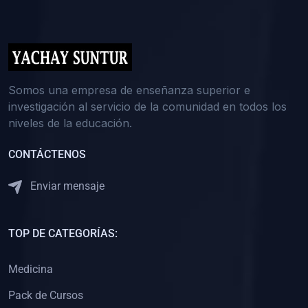
(0)
5. REFORZAMIENTO ACADÉMICO
(0)
Reforzamiento Personal
(0)
Reforzamiento Grupal
(0)
6. ASESORÍA
Somos una empresa de enseñanza superior e
investigación al servicio de la comunidad en todos los
(0)
Asesoría Educación Primaria
niveles de la educación.
(0)
Asesoría Educación Secundaria
CONTÁCTENOS
(0)
Asesoría Educación Preuniversitaria
(0)
Asesoría Educación Universitaria o Pregrado
Enviar mensaje
(0)
Asesoría Educación Postgrado
(0)
7. CAPACITACIÓN DOCENTE
TOP DE CATEGORÍAS:
(0)
Capacitación Docentes de Educación Primaria
Medicina
(0)
Capacitación Docentes de Educación Secundaria
Pack de Cursos
(0)
Capacitación Docentes de Preparación Preuniversitaria