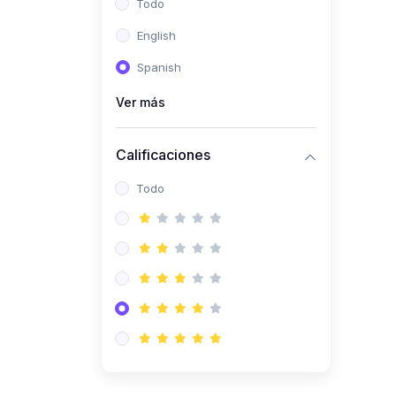
Todo
(0)
Ingeniería de Sistemas
English
(0)
Ingeniería de Software
Spanish
(0)
Ciencia de Datos
Ver más
(0)
Computación Científica
(0)
Ingeniería Mecatrónica
Calificaciones
(0)
Robótica
Todo
(0)
Inteligencia Artificial
(0)
Idiomas
(0)
Lenguaje
(0)
Literatura
(0)
Filosofía
(0)
Psicología