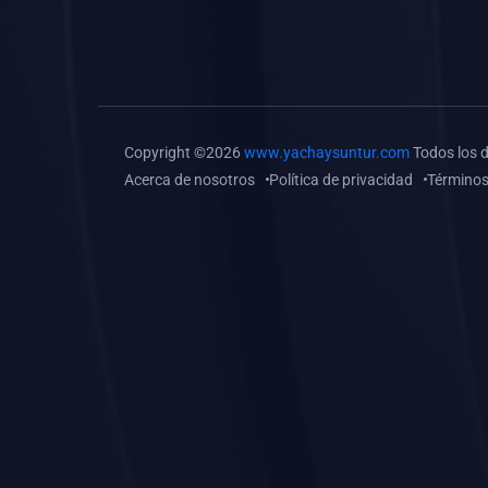
(0)
Tareas o trabajos de
investigación (
monografías, tesis, casos
clínicos, etc.)
(0)
Resolver tareas o
Copyright ©2026
www.yachaysuntur.com
Todos los 
preguntas, hacer trabajos
Acerca de nosotros
Política de privacidad
Términos
académicos o de
investigación (monografías
y otros)
(0)
5. REFORZAMIENTO
ACADÉMICO
(0)
Reforzamiento Personal
(0)
Reforzamiento Grupal
(0)
6. ASESORÍA
(0)
Asesoría Educación
Primaria