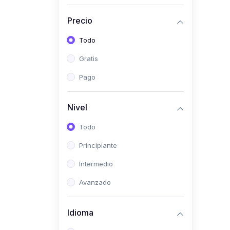
(0)
Historia
Precio
(0)
Arte y Música
Todo
(0)
Desarrollo Web
Gratis
(0)
Desarrollo Móvil
Pago
(0)
Lenguajes de
Programación
Nivel
(0)
Desarrollo de Videojuegos
Todo
(0)
Edición, Diseño Gráfico e
Principiante
Ilustración
(0)
Intermedio
Informática
(0)
Avanzado
Administración, Gestión
Pública y Marketing
Idioma
(0)
Arquitectura e Ingeniería
Civil