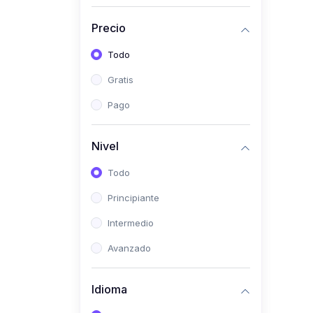
(0)
Historia
Precio
(0)
Arte y Música
Todo
(0)
Desarrollo Web
Gratis
(0)
Desarrollo Móvil
Pago
(0)
Lenguajes de
Programación
Nivel
(0)
Desarrollo de Videojuegos
Todo
(0)
Edición, Diseño Gráfico e
Principiante
Ilustración
(0)
Intermedio
Informática
(0)
Avanzado
Administración, Gestión
Pública y Marketing
Idioma
(0)
Arquitectura e Ingeniería
Civil