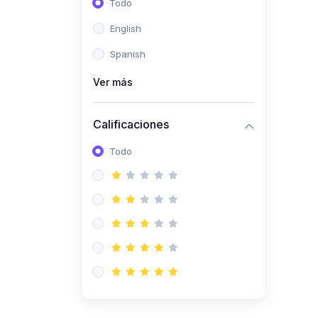
Todo
(0)
Ingeniería de Sistemas
English
(0)
Ingeniería de Software
Spanish
(0)
Ciencia de Datos
Ver más
(0)
Computación Científica
(0)
Ingeniería Mecatrónica
Calificaciones
(0)
Robótica
Todo
(0)
Inteligencia Artificial
(0)
Idiomas
(0)
Lenguaje
(0)
Literatura
(0)
Filosofía
(0)
Psicología