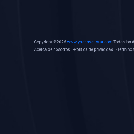
(0)
Tareas o trabajos de
investigación (
monografías, tesis, casos
clínicos, etc.)
(0)
Resolver tareas o
Copyright ©2026
www.yachaysuntur.com
Todos los 
preguntas, hacer trabajos
Acerca de nosotros
Política de privacidad
Términos
académicos o de
investigación (monografías
y otros)
(0)
5. REFORZAMIENTO
ACADÉMICO
(0)
Reforzamiento Personal
(0)
Reforzamiento Grupal
(0)
6. ASESORÍA
(0)
Asesoría Educación
Primaria