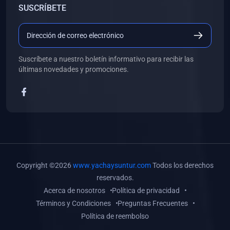
SUSCRÍBETE
(0)
Libros de Desarrollo Web y Móvil
(0)
Libros de Programación
(0)
Libros de Edición, Diseño Gráfico e Ilustración
Suscríbete a nuestro boletín informativo para recibir las
(0)
Libros de Informática
últimas novedades y promociones.
(0)
Libros de Administración, Gestión Pública y Marketing
(0)
Libros de Arquitectura e Ingeniería Civil
(0)
Libros de Ingeniería de Sistemas
(0)
Libros de Ingeniería de Software
(0)
Libros de Ciencia de Datos
Copyright ©2026
www.yachaysuntur.com
Todos los derechos
(0)
Libros de Computación Científica
reservados.
Acerca de nosotros
Política de privacidad
(0)
Libros de Mecatrónica
Términos y Condiciones
Preguntas Frecuentes
(0)
Libros de Robótica
Política de reembolso