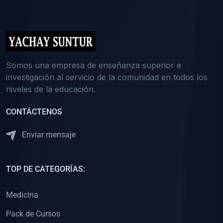
(0)
5. REFORZAMIENTO ACADÉMICO
(0)
Reforzamiento Personal
(0)
Reforzamiento Grupal
(0)
6. ASESORÍA
Somos una empresa de enseñanza superior e
investigación al servicio de la comunidad en todos los
(0)
Asesoría Educación Primaria
niveles de la educación.
(0)
Asesoría Educación Secundaria
CONTÁCTENOS
(0)
Asesoría Educación Preuniversitaria
(0)
Asesoría Educación Universitaria o Pregrado
Enviar mensaje
(0)
Asesoría Educación Postgrado
(0)
7. CAPACITACIÓN DOCENTE
TOP DE CATEGORÍAS:
(0)
Capacitación Docentes de Educación Primaria
Medicina
(0)
Capacitación Docentes de Educación Secundaria
Pack de Cursos
(0)
Capacitación Docentes de Preparación Preuniversitaria