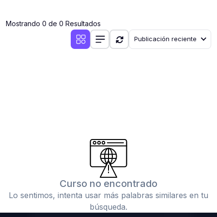
(0)
Clases en vivo por iniciarse
Mostrando 0 de 0 Resultados
(0)
Clases en vivo ya iniciadas
Publicación reciente
(0)
3. CONFERENCIAS
(0)
Conferencias por iniciar
(0)
Conferencias ya iniciadas
(0)
4. RESOLUCIÓN DE TAREAS, TRABAJOS Y PROBLEMAS
ACADÉMICOS
(0)
Banco de Preguntas
(0)
Exámenes
(0)
Tareas o trabajos de investigación ( monografías,
tesis, casos clínicos, etc.)
Curso no encontrado
(0)
Resolver tareas o preguntas, hacer trabajos
Lo sentimos, intenta usar más palabras similares en tu
académicos o de investigación (monografías y otros)
búsqueda.