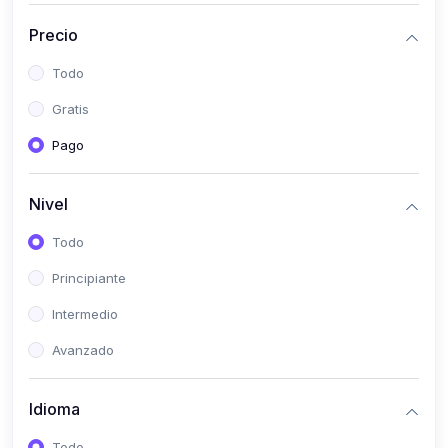
(0)
Historia
Precio
(0)
Arte y Música
Todo
(0)
Desarrollo Web
Gratis
(0)
Desarrollo Móvil
Pago
(0)
Lenguajes de Programación
(0)
Desarrollo de Videojuegos
Nivel
(0)
Edición, Diseño Gráfico e Ilustración
Todo
(0)
Informática
Principiante
(0)
Administración, Gestión Pública y Marketing
Intermedio
(0)
Arquitectura e Ingeniería Civil
Avanzado
(0)
Ingeniería de Sistemas
Idioma
(0)
Ingeniería de Software
(0)
Ciencia de Datos
Todo