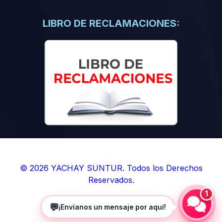
(0)
Libros de Inteligencia Artificial
(0)
Libros de Idiomas
LIBRO DE RECLAMACIONES:
(0)
9. BOLETINES
(0)
Boletines en Ciencias
(0)
Boletines en Ingenierías
(0)
Boletines en Humanidades
(0)
10. REVISTAS
(0)
Revistas en Ciencias
(0)
Revistas en Ingenierías
(0)
Revistas en Humanidades
© 2026 YACHAY SUNTUR. Todos los Derechos
Reservados.
(0)
11. SOFTWARE
1
(0)
Sistemas Operativos
💬
¡Envíanos un mensaje por aquí!
(0)
Aplicaciones