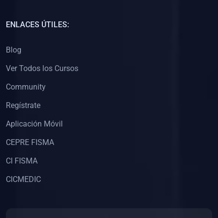
(0)
Capacitación Docentes Universitarios
ENLACES ÚTILES:
(0)
8. LIBROS
Blog
(0)
Libros de Matemáticas
Ver Todos los Cursos
(0)
Libros de Estadística
Community
(0)
Libros de Física
(0)
Libros de Química
Regístrate
(0)
Libros de Biología
Aplicación Móvil
(0)
Libros de Medicina
CEPRE FISMA
(0)
Libros de Economía
CI FISMA
(0)
Libros de Derecho
CICMEDIC
(0)
Libros de Historia
(0)
Libros de Arte y Música