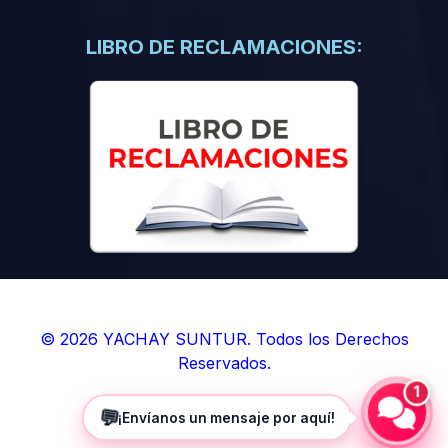
(0)
Libros de Inteligencia Artificial
(0)
Libros de Idiomas
LIBRO DE RECLAMACIONES:
(0)
9. BOLETINES
(0)
Boletines en Ciencias
(0)
Boletines en Ingenierías
(0)
Boletines en Humanidades
(0)
10. REVISTAS
(0)
Revistas en Ciencias
(0)
Revistas en Ingenierías
(0)
Revistas en Humanidades
© 2026 YACHAY SUNTUR. Todos los Derechos
Reservados.
(0)
11. SOFTWARE
1
(0)
Sistemas Operativos
💬
¡Envíanos un mensaje por aquí!
(0)
Aplicaciones