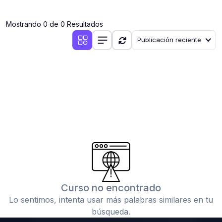
(0)
Clases en vivo por iniciarse
Mostrando 0 de 0 Resultados
(0)
Clases en vivo ya iniciadas
Publicación reciente
(0)
3. CONFERENCIAS
(0)
Conferencias por iniciar
(0)
Conferencias ya iniciadas
(0)
4. RESOLUCIÓN DE TAREAS, TRABAJOS Y PROBLEMAS
ACADÉMICOS
(0)
Banco de Preguntas
(0)
Exámenes
(0)
Tareas o trabajos de investigación ( monografías,
tesis, casos clínicos, etc.)
Curso no encontrado
(0)
Resolver tareas o preguntas, hacer trabajos
Lo sentimos, intenta usar más palabras similares en tu
académicos o de investigación (monografías y otros)
búsqueda.