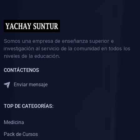
(0)
5. REFORZAMIENTO ACADÉMICO
(0)
Reforzamiento Personal
(0)
Reforzamiento Grupal
(0)
6. ASESORÍA
Somos una empresa de enseñanza superior e
investigación al servicio de la comunidad en todos los
(0)
Asesoría Educación Primaria
niveles de la educación.
(0)
Asesoría Educación Secundaria
CONTÁCTENOS
(0)
Asesoría Educación Preuniversitaria
(0)
Asesoría Educación Universitaria o Pregrado
Enviar mensaje
(0)
Asesoría Educación Postgrado
(0)
7. CAPACITACIÓN DOCENTE
TOP DE CATEGORÍAS:
(0)
Capacitación Docentes de Educación Primaria
Medicina
(0)
Capacitación Docentes de Educación Secundaria
Pack de Cursos
(0)
Capacitación Docentes de Preparación Preuniversitaria