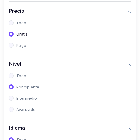
(0)
Historia
Precio
(0)
Arte y Música
Todo
(0)
Desarrollo Web
Gratis
(0)
Desarrollo Móvil
Pago
(0)
Lenguajes de Programación
(0)
Desarrollo de Videojuegos
Nivel
(0)
Edición, Diseño Gráfico e Ilustración
Todo
(0)
Informática
Principiante
(0)
Administración, Gestión Pública y Marketing
Intermedio
(0)
Arquitectura e Ingeniería Civil
Avanzado
(0)
Ingeniería de Sistemas
Idioma
(0)
Ingeniería de Software
(0)
Ciencia de Datos
Todo