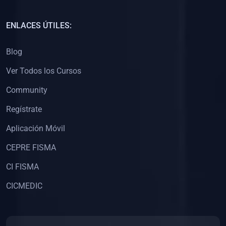
(0)
Capacitación Docentes Universitarios
ENLACES ÚTILES:
(0)
8. LIBROS
Blog
(0)
Libros de Matemáticas
Ver Todos los Cursos
(0)
Libros de Estadística
Community
(0)
Libros de Física
(0)
Libros de Química
Regístrate
(0)
Libros de Biología
Aplicación Móvil
(0)
Libros de Medicina
CEPRE FISMA
(0)
Libros de Economía
CI FISMA
(0)
Libros de Derecho
CICMEDIC
(0)
Libros de Historia
(0)
Libros de Arte y Música