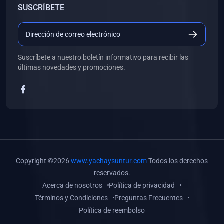
SUSCRÍBETE
(0)
Libros de Desarrollo Web y Móvil
(0)
Libros de Programación
(0)
Libros de Edición, Diseño Gráfico e Ilustración
Suscríbete a nuestro boletín informativo para recibir las
(0)
Libros de Informática
últimas novedades y promociones.
(0)
Libros de Administración, Gestión Pública y Marketing
(0)
Libros de Arquitectura e Ingeniería Civil
(0)
Libros de Ingeniería de Sistemas
(0)
Libros de Ingeniería de Software
(0)
Libros de Ciencia de Datos
Copyright ©2026
www.yachaysuntur.com
Todos los derechos
(0)
Libros de Computación Científica
reservados.
Acerca de nosotros
Política de privacidad
(0)
Libros de Mecatrónica
Términos y Condiciones
Preguntas Frecuentes
(0)
Libros de Robótica
Política de reembolso