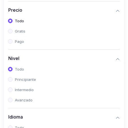
(0)
Historia
Precio
(0)
Arte y Música
Todo
(0)
Desarrollo Web
Gratis
(0)
Desarrollo Móvil
Pago
(0)
Lenguajes de Programación
(0)
Desarrollo de Videojuegos
Nivel
(0)
Edición, Diseño Gráfico e Ilustración
Todo
(0)
Informática
Principiante
(0)
Administración, Gestión Pública y Marketing
Intermedio
(0)
Arquitectura e Ingeniería Civil
Avanzado
(0)
Ingeniería de Sistemas
Idioma
(0)
Ingeniería de Software
(0)
Ciencia de Datos
Todo