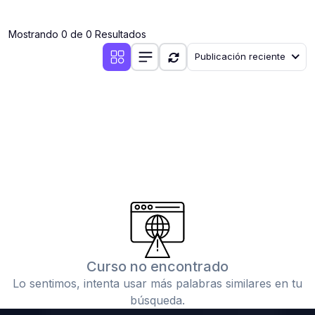
(0)
Clases en vivo por iniciarse
Mostrando 0 de 0 Resultados
(0)
Clases en vivo ya iniciadas
Publicación reciente
(0)
3. CONFERENCIAS
(0)
Conferencias por iniciar
(0)
Conferencias ya iniciadas
(0)
4. RESOLUCIÓN DE TAREAS, TRABAJOS Y PROBLEMAS
ACADÉMICOS
(0)
Banco de Preguntas
(0)
Exámenes
(0)
Tareas o trabajos de investigación ( monografías,
tesis, casos clínicos, etc.)
Curso no encontrado
(0)
Resolver tareas o preguntas, hacer trabajos
Lo sentimos, intenta usar más palabras similares en tu
académicos o de investigación (monografías y otros)
búsqueda.