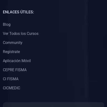
(0)
Capacitación Docentes Universitarios
ENLACES ÚTILES:
(0)
8. LIBROS
Blog
(0)
Libros de Matemáticas
Ver Todos los Cursos
(0)
Libros de Estadística
Community
(0)
Libros de Física
(0)
Libros de Química
Regístrate
(0)
Libros de Biología
Aplicación Móvil
(0)
Libros de Medicina
CEPRE FISMA
(0)
Libros de Economía
CI FISMA
(0)
Libros de Derecho
CICMEDIC
(0)
Libros de Historia
(0)
Libros de Arte y Música