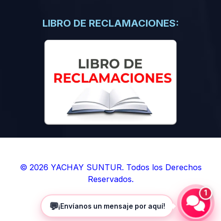
(0)
Libros de Inteligencia Artificial
(0)
Libros de Idiomas
LIBRO DE RECLAMACIONES:
(0)
9. BOLETINES
(0)
Boletines en Ciencias
(0)
Boletines en Ingenierías
(0)
Boletines en Humanidades
(0)
10. REVISTAS
(0)
Revistas en Ciencias
(0)
Revistas en Ingenierías
(0)
Revistas en Humanidades
© 2026 YACHAY SUNTUR. Todos los Derechos
Reservados.
(0)
11. SOFTWARE
1
(0)
Sistemas Operativos
💬
¡Envíanos un mensaje por aquí!
(0)
Aplicaciones