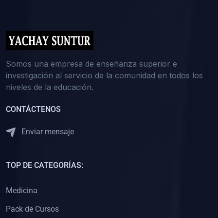
(0)
5. REFORZAMIENTO ACADÉMICO
(0)
Reforzamiento Personal
(0)
Reforzamiento Grupal
(0)
6. ASESORÍA
Somos una empresa de enseñanza superior e
investigación al servicio de la comunidad en todos los
(0)
Asesoría Educación Primaria
niveles de la educación.
(0)
Asesoría Educación Secundaria
CONTÁCTENOS
(0)
Asesoría Educación Preuniversitaria
(0)
Asesoría Educación Universitaria o Pregrado
Enviar mensaje
(0)
Asesoría Educación Postgrado
(0)
7. CAPACITACIÓN DOCENTE
TOP DE CATEGORÍAS:
(0)
Capacitación Docentes de Educación Primaria
Medicina
(0)
Capacitación Docentes de Educación Secundaria
Pack de Cursos
(0)
Capacitación Docentes de Preparación Preuniversitaria