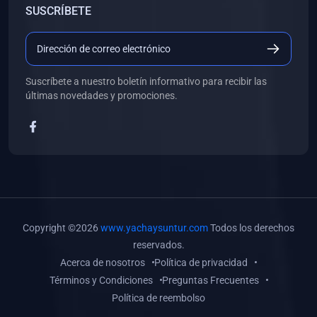
SUSCRÍBETE
(0)
Libros de Desarrollo Web y Móvil
(0)
Libros de Programación
(0)
Libros de Edición, Diseño Gráfico e Ilustración
Suscríbete a nuestro boletín informativo para recibir las
(0)
Libros de Informática
últimas novedades y promociones.
(0)
Libros de Administración, Gestión Pública y Marketing
(0)
Libros de Arquitectura e Ingeniería Civil
(0)
Libros de Ingeniería de Sistemas
(0)
Libros de Ingeniería de Software
(0)
Libros de Ciencia de Datos
Copyright ©2026
www.yachaysuntur.com
Todos los derechos
(0)
Libros de Computación Científica
reservados.
Acerca de nosotros
Política de privacidad
(0)
Libros de Mecatrónica
Términos y Condiciones
Preguntas Frecuentes
(0)
Libros de Robótica
Política de reembolso