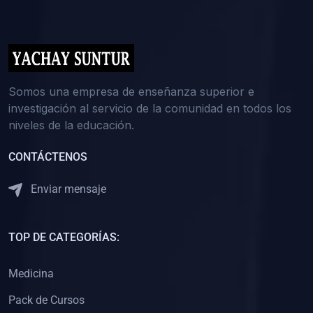
(0)
5. REFORZAMIENTO ACADÉMICO
(0)
Reforzamiento Personal
(0)
Reforzamiento Grupal
(0)
6. ASESORÍA
Somos una empresa de enseñanza superior e
investigación al servicio de la comunidad en todos los
(0)
Asesoría Educación Primaria
niveles de la educación.
(0)
Asesoría Educación Secundaria
CONTÁCTENOS
(0)
Asesoría Educación Preuniversitaria
(0)
Asesoría Educación Universitaria o Pregrado
Enviar mensaje
(0)
Asesoría Educación Postgrado
(0)
7. CAPACITACIÓN DOCENTE
TOP DE CATEGORÍAS:
(0)
Capacitación Docentes de Educación Primaria
Medicina
(0)
Capacitación Docentes de Educación Secundaria
Pack de Cursos
(0)
Capacitación Docentes de Preparación Preuniversitaria