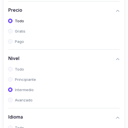
(0)
Historia
Precio
(0)
Arte y Música
Todo
(0)
Desarrollo Web
Gratis
(0)
Desarrollo Móvil
Pago
(0)
Lenguajes de Programación
(0)
Desarrollo de Videojuegos
Nivel
(0)
Edición, Diseño Gráfico e Ilustración
Todo
(0)
Informática
Principiante
(0)
Administración, Gestión Pública y Marketing
Intermedio
(0)
Arquitectura e Ingeniería Civil
Avanzado
(0)
Ingeniería de Sistemas
Idioma
(0)
Ingeniería de Software
(0)
Ciencia de Datos
Todo