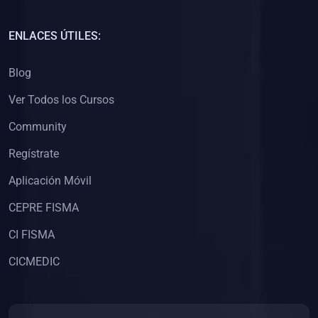
(0)
Capacitación Docentes Universitarios
ENLACES ÚTILES:
(0)
8. LIBROS
Blog
(0)
Libros de Matemáticas
Ver Todos los Cursos
(0)
Libros de Estadística
Community
(0)
Libros de Física
(0)
Libros de Química
Regístrate
(0)
Libros de Biología
Aplicación Móvil
(0)
Libros de Medicina
CEPRE FISMA
(0)
Libros de Economía
CI FISMA
(0)
Libros de Derecho
CICMEDIC
(0)
Libros de Historia
(0)
Libros de Arte y Música