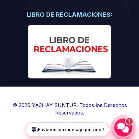
(0)
Libros de Inteligencia Artificial
(0)
Libros de Idiomas
LIBRO DE RECLAMACIONES:
(0)
9. BOLETINES
(0)
Boletines en Ciencias
(0)
Boletines en Ingenierías
(0)
Boletines en Humanidades
(0)
10. REVISTAS
(0)
Revistas en Ciencias
(0)
Revistas en Ingenierías
(0)
Revistas en Humanidades
© 2026 YACHAY SUNTUR. Todos los Derechos
Reservados.
(0)
11. SOFTWARE
1
(0)
Sistemas Operativos
💬
¡Envíanos un mensaje por aquí!
(0)
Aplicaciones