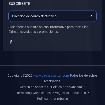
SUSCRÍBETE
(0)
Libros de Desarrollo Web y Móvil
(0)
Libros de Programación
(0)
Libros de Edición, Diseño Gráfico e Ilustración
Suscríbete a nuestro boletín informativo para recibir las
(0)
Libros de Informática
últimas novedades y promociones.
(0)
Libros de Administración, Gestión Pública y Marketing
(0)
Libros de Arquitectura e Ingeniería Civil
(0)
Libros de Ingeniería de Sistemas
(0)
Libros de Ingeniería de Software
(0)
Libros de Ciencia de Datos
Copyright ©2026
www.yachaysuntur.com
Todos los derechos
(0)
Libros de Computación Científica
reservados.
Acerca de nosotros
Política de privacidad
(0)
Libros de Mecatrónica
Términos y Condiciones
Preguntas Frecuentes
(0)
Libros de Robótica
Política de reembolso