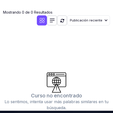
(0)
Clases en vivo por iniciarse
Mostrando 0 de 0 Resultados
(0)
Clases en vivo ya iniciadas
Publicación reciente
(0)
3. CONFERENCIAS
(0)
Conferencias por iniciar
(0)
Conferencias ya iniciadas
(0)
4. RESOLUCIÓN DE TAREAS, TRABAJOS Y PROBLEMAS
ACADÉMICOS
(0)
Banco de Preguntas
(0)
Exámenes
(0)
Tareas o trabajos de investigación ( monografías,
tesis, casos clínicos, etc.)
Curso no encontrado
(0)
Resolver tareas o preguntas, hacer trabajos
Lo sentimos, intenta usar más palabras similares en tu
académicos o de investigación (monografías y otros)
búsqueda.