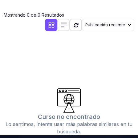
(0)
Clases en vivo por iniciarse
Mostrando 0 de 0 Resultados
(0)
Clases en vivo ya iniciadas
Publicación reciente
(0)
3. CONFERENCIAS
(0)
Conferencias por iniciar
(0)
Conferencias ya iniciadas
(0)
4. RESOLUCIÓN DE TAREAS, TRABAJOS Y PROBLEMAS
ACADÉMICOS
(0)
Banco de Preguntas
(0)
Exámenes
(0)
Tareas o trabajos de investigación ( monografías,
tesis, casos clínicos, etc.)
Curso no encontrado
(0)
Resolver tareas o preguntas, hacer trabajos
Lo sentimos, intenta usar más palabras similares en tu
académicos o de investigación (monografías y otros)
búsqueda.