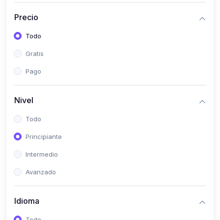
(0)
Historia
Precio
(0)
Arte y Música
Todo
(0)
Desarrollo Web
Gratis
(0)
Desarrollo Móvil
Pago
(0)
Lenguajes de Programación
(0)
Desarrollo de Videojuegos
Nivel
(0)
Edición, Diseño Gráfico e Ilustración
Todo
(0)
Informática
Principiante
(0)
Administración, Gestión Pública y Marketing
Intermedio
(0)
Arquitectura e Ingeniería Civil
Avanzado
(0)
Ingeniería de Sistemas
Idioma
(0)
Ingeniería de Software
(0)
Ciencia de Datos
Todo