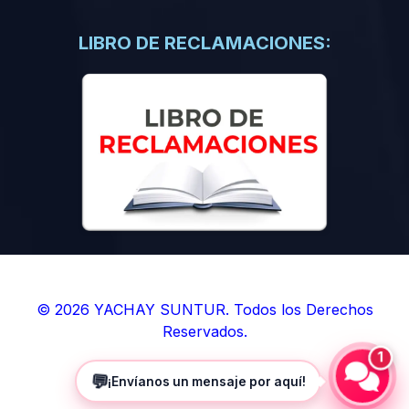
(0)
Libros de Inteligencia Artificial
(0)
Libros de Idiomas
LIBRO DE RECLAMACIONES:
(0)
9. BOLETINES
(0)
Boletines en Ciencias
(0)
Boletines en Ingenierías
(0)
Boletines en Humanidades
(0)
10. REVISTAS
(0)
Revistas en Ciencias
(0)
Revistas en Ingenierías
(0)
Revistas en Humanidades
© 2026 YACHAY SUNTUR. Todos los Derechos
Reservados.
(0)
11. SOFTWARE
1
(0)
Sistemas Operativos
💬
¡Envíanos un mensaje por aquí!
(0)
Aplicaciones