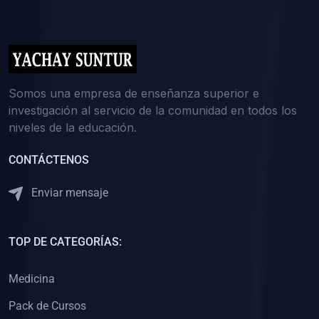
(0)
5. REFORZAMIENTO ACADÉMICO
(0)
Reforzamiento Personal
(0)
Reforzamiento Grupal
(0)
6. ASESORÍA
Somos una empresa de enseñanza superior e
investigación al servicio de la comunidad en todos los
(0)
Asesoría Educación Primaria
niveles de la educación.
(0)
Asesoría Educación Secundaria
CONTÁCTENOS
(0)
Asesoría Educación Preuniversitaria
(0)
Asesoría Educación Universitaria o Pregrado
Enviar mensaje
(0)
Asesoría Educación Postgrado
(0)
7. CAPACITACIÓN DOCENTE
TOP DE CATEGORÍAS:
(0)
Capacitación Docentes de Educación Primaria
Medicina
(0)
Capacitación Docentes de Educación Secundaria
Pack de Cursos
(0)
Capacitación Docentes de Preparación Preuniversitaria