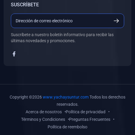
SUSCRÍBETE
(0)
Libros de Desarrollo Web y Móvil
(0)
Libros de Programación
(0)
Libros de Edición, Diseño Gráfico e Ilustración
Suscríbete a nuestro boletín informativo para recibir las
(0)
Libros de Informática
últimas novedades y promociones.
(0)
Libros de Administración, Gestión Pública y Marketing
(0)
Libros de Arquitectura e Ingeniería Civil
(0)
Libros de Ingeniería de Sistemas
(0)
Libros de Ingeniería de Software
(0)
Libros de Ciencia de Datos
Copyright ©2026
www.yachaysuntur.com
Todos los derechos
(0)
Libros de Computación Científica
reservados.
Acerca de nosotros
Política de privacidad
(0)
Libros de Mecatrónica
Términos y Condiciones
Preguntas Frecuentes
(0)
Libros de Robótica
Política de reembolso