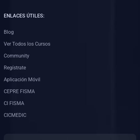
(0)
Capacitación Docentes Universitarios
ENLACES ÚTILES:
(0)
8. LIBROS
Blog
(0)
Libros de Matemáticas
Ver Todos los Cursos
(0)
Libros de Estadística
Community
(0)
Libros de Física
(0)
Libros de Química
Regístrate
(0)
Libros de Biología
Aplicación Móvil
(0)
Libros de Medicina
CEPRE FISMA
(0)
Libros de Economía
CI FISMA
(0)
Libros de Derecho
CICMEDIC
(0)
Libros de Historia
(0)
Libros de Arte y Música