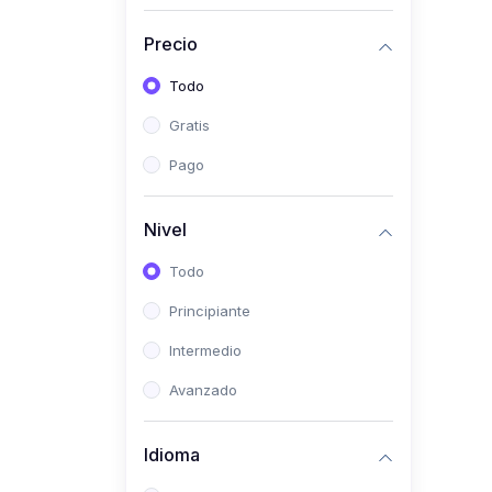
(0)
Historia
Precio
(0)
Arte y Música
Todo
(0)
Desarrollo Web
Gratis
(0)
Desarrollo Móvil
Pago
(0)
Lenguajes de
Programación
Nivel
(0)
Desarrollo de Videojuegos
Todo
(0)
Edición, Diseño Gráfico e
Principiante
Ilustración
(0)
Intermedio
Informática
(0)
Avanzado
Administración, Gestión
Pública y Marketing
Idioma
(0)
Arquitectura e Ingeniería
Civil