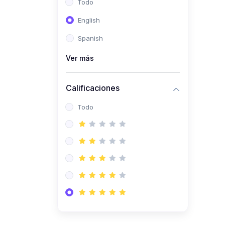
Todo
(0)
Ingeniería de Sistemas
English
(0)
Ingeniería de Software
Spanish
(0)
Ciencia de Datos
Ver más
(0)
Computación Científica
(0)
Ingeniería Mecatrónica
Calificaciones
(0)
Robótica
Todo
(0)
Inteligencia Artificial
(0)
Idiomas
(0)
Lenguaje
(0)
Literatura
(0)
Filosofía
(0)
Psicología