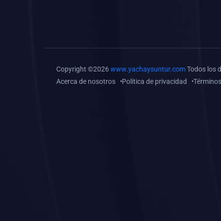
(0)
Tareas o trabajos de
investigación (
monografías, tesis, casos
clínicos, etc.)
(0)
Resolver tareas o
Copyright ©2026
www.yachaysuntur.com
Todos los 
preguntas, hacer trabajos
Acerca de nosotros
Política de privacidad
Términos
académicos o de
investigación (monografías
y otros)
(0)
5. REFORZAMIENTO
ACADÉMICO
(0)
Reforzamiento Personal
(0)
Reforzamiento Grupal
(0)
6. ASESORÍA
(0)
Asesoría Educación
Primaria