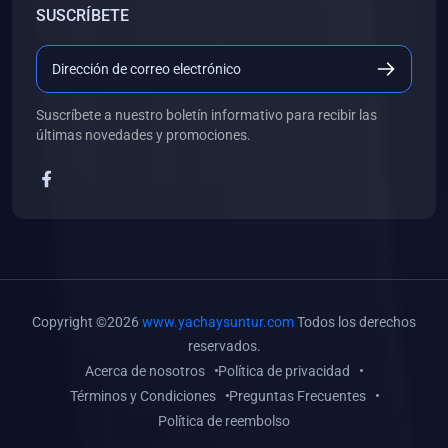
SUSCRÍBETE
(0)
Libros de Desarrollo Web y Móvil
(0)
Libros de Programación
(0)
Libros de Edición, Diseño Gráfico e Ilustración
Suscríbete a nuestro boletín informativo para recibir las
(0)
Libros de Informática
últimas novedades y promociones.
(0)
Libros de Administración, Gestión Pública y Marketing
(0)
Libros de Arquitectura e Ingeniería Civil
(0)
Libros de Ingeniería de Sistemas
(0)
Libros de Ingeniería de Software
(0)
Libros de Ciencia de Datos
Copyright ©2026
www.yachaysuntur.com
Todos los derechos
(0)
Libros de Computación Científica
reservados.
Acerca de nosotros
Política de privacidad
(0)
Libros de Mecatrónica
Términos y Condiciones
Preguntas Frecuentes
(0)
Libros de Robótica
Política de reembolso