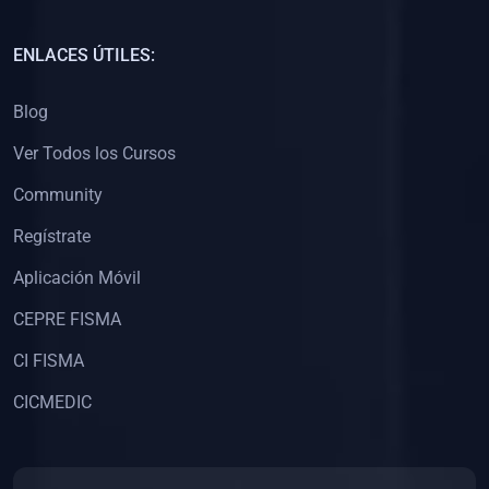
(0)
Capacitación Docentes Universitarios
ENLACES ÚTILES:
(0)
8. LIBROS
Blog
(0)
Libros de Matemáticas
Ver Todos los Cursos
(0)
Libros de Estadística
Community
(0)
Libros de Física
(0)
Libros de Química
Regístrate
(0)
Libros de Biología
Aplicación Móvil
(0)
Libros de Medicina
CEPRE FISMA
(0)
Libros de Economía
CI FISMA
(0)
Libros de Derecho
CICMEDIC
(0)
Libros de Historia
(0)
Libros de Arte y Música