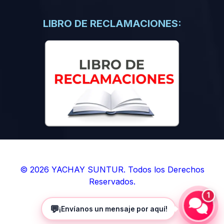
(0)
Libros de Inteligencia Artificial
(0)
Libros de Idiomas
LIBRO DE RECLAMACIONES:
(0)
9. BOLETINES
(0)
Boletines en Ciencias
(0)
Boletines en Ingenierías
(0)
Boletines en Humanidades
(0)
10. REVISTAS
(0)
Revistas en Ciencias
(0)
Revistas en Ingenierías
(0)
Revistas en Humanidades
© 2026 YACHAY SUNTUR. Todos los Derechos
Reservados.
(0)
11. SOFTWARE
1
(0)
Sistemas Operativos
💬
¡Envíanos un mensaje por aquí!
(0)
Aplicaciones