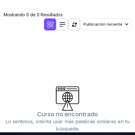
(0)
Clases en vivo por iniciarse
Mostrando 0 de 0 Resultados
(0)
Clases en vivo ya iniciadas
Publicación reciente
(0)
3. CONFERENCIAS
(0)
Conferencias por iniciar
(0)
Conferencias ya iniciadas
(0)
4. RESOLUCIÓN DE TAREAS, TRABAJOS Y PROBLEMAS
ACADÉMICOS
(0)
Banco de Preguntas
(0)
Exámenes
(0)
Tareas o trabajos de investigación ( monografías,
tesis, casos clínicos, etc.)
Curso no encontrado
(0)
Resolver tareas o preguntas, hacer trabajos
Lo sentimos, intenta usar más palabras similares en tu
académicos o de investigación (monografías y otros)
búsqueda.