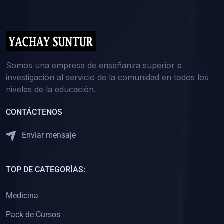
(0)
5. REFORZAMIENTO ACADÉMICO
(0)
Reforzamiento Personal
(0)
Reforzamiento Grupal
(0)
6. ASESORÍA
Somos una empresa de enseñanza superior e
investigación al servicio de la comunidad en todos los
(0)
Asesoría Educación Primaria
niveles de la educación.
(0)
Asesoría Educación Secundaria
CONTÁCTENOS
(0)
Asesoría Educación Preuniversitaria
(0)
Asesoría Educación Universitaria o Pregrado
Enviar mensaje
(0)
Asesoría Educación Postgrado
(0)
7. CAPACITACIÓN DOCENTE
TOP DE CATEGORÍAS:
(0)
Capacitación Docentes de Educación Primaria
Medicina
(0)
Capacitación Docentes de Educación Secundaria
Pack de Cursos
(0)
Capacitación Docentes de Preparación Preuniversitaria