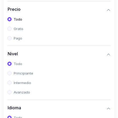
(0)
Historia
Precio
(0)
Arte y Música
Todo
(0)
Desarrollo Web
Gratis
(0)
Desarrollo Móvil
Pago
(0)
Lenguajes de Programación
(0)
Desarrollo de Videojuegos
Nivel
(0)
Edición, Diseño Gráfico e Ilustración
Todo
(0)
Informática
Principiante
(0)
Administración, Gestión Pública y Marketing
Intermedio
(0)
Arquitectura e Ingeniería Civil
Avanzado
(0)
Ingeniería de Sistemas
Idioma
(0)
Ingeniería de Software
(0)
Ciencia de Datos
Todo