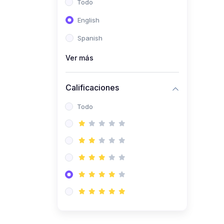
Todo
(0)
Ingeniería de Sistemas
English
(0)
Ingeniería de Software
Spanish
(0)
Ciencia de Datos
Ver más
(0)
Computación Científica
(0)
Ingeniería Mecatrónica
Calificaciones
(0)
Robótica
Todo
(0)
Inteligencia Artificial
(0)
Idiomas
(0)
Lenguaje
(0)
Literatura
(0)
Filosofía
(0)
Psicología