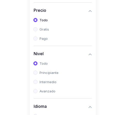
(0)
Historia
Precio
(0)
Arte y Música
Todo
(0)
Desarrollo Web
Gratis
(0)
Desarrollo Móvil
Pago
(0)
Lenguajes de
Programación
Nivel
(0)
Desarrollo de Videojuegos
Todo
(0)
Edición, Diseño Gráfico e
Principiante
Ilustración
(0)
Intermedio
Informática
(0)
Avanzado
Administración, Gestión
Pública y Marketing
Idioma
(0)
Arquitectura e Ingeniería
Civil