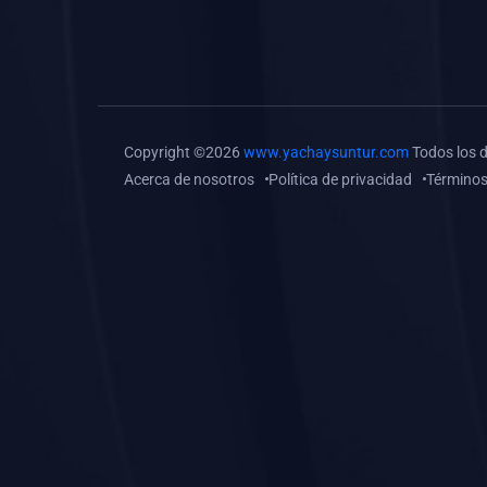
(0)
Tareas o trabajos de
investigación (
monografías, tesis, casos
clínicos, etc.)
(0)
Resolver tareas o
Copyright ©2026
www.yachaysuntur.com
Todos los 
preguntas, hacer trabajos
Acerca de nosotros
Política de privacidad
Términos
académicos o de
investigación (monografías
y otros)
(0)
5. REFORZAMIENTO
ACADÉMICO
(0)
Reforzamiento Personal
(0)
Reforzamiento Grupal
(0)
6. ASESORÍA
(0)
Asesoría Educación
Primaria