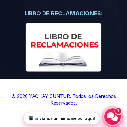
(0)
Libros de Inteligencia Artificial
(0)
Libros de Idiomas
LIBRO DE RECLAMACIONES:
(0)
9. BOLETINES
(0)
Boletines en Ciencias
(0)
Boletines en Ingenierías
(0)
Boletines en Humanidades
(0)
10. REVISTAS
(0)
Revistas en Ciencias
(0)
Revistas en Ingenierías
(0)
Revistas en Humanidades
© 2026 YACHAY SUNTUR. Todos los Derechos
Reservados.
(0)
11. SOFTWARE
1
(0)
Sistemas Operativos
💬
¡Envíanos un mensaje por aquí!
(0)
Aplicaciones