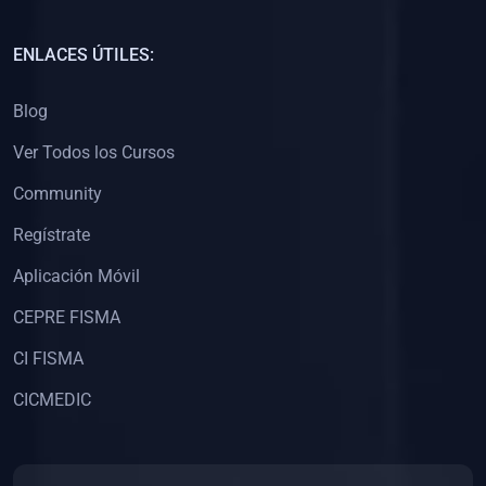
(0)
Capacitación Docentes Universitarios
ENLACES ÚTILES:
(0)
8. LIBROS
Blog
(0)
Libros de Matemáticas
Ver Todos los Cursos
(0)
Libros de Estadística
Community
(0)
Libros de Física
(0)
Libros de Química
Regístrate
(0)
Libros de Biología
Aplicación Móvil
(0)
Libros de Medicina
CEPRE FISMA
(0)
Libros de Economía
CI FISMA
(0)
Libros de Derecho
CICMEDIC
(0)
Libros de Historia
(0)
Libros de Arte y Música