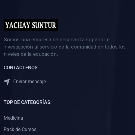
(0)
5. REFORZAMIENTO ACADÉMICO
(0)
Reforzamiento Personal
(0)
Reforzamiento Grupal
(0)
6. ASESORÍA
Somos una empresa de enseñanza superior e
investigación al servicio de la comunidad en todos los
(0)
Asesoría Educación Primaria
niveles de la educación.
(0)
Asesoría Educación Secundaria
CONTÁCTENOS
(0)
Asesoría Educación Preuniversitaria
(0)
Asesoría Educación Universitaria o Pregrado
Enviar mensaje
(0)
Asesoría Educación Postgrado
(0)
7. CAPACITACIÓN DOCENTE
TOP DE CATEGORÍAS:
(0)
Capacitación Docentes de Educación Primaria
Medicina
(0)
Capacitación Docentes de Educación Secundaria
Pack de Cursos
(0)
Capacitación Docentes de Preparación Preuniversitaria