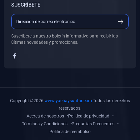
SUSCRÍBETE
(0)
Libros de Desarrollo Web y Móvil
(0)
Libros de Programación
(0)
Libros de Edición, Diseño Gráfico e Ilustración
Suscríbete a nuestro boletín informativo para recibir las
(0)
Libros de Informática
últimas novedades y promociones.
(0)
Libros de Administración, Gestión Pública y Marketing
(0)
Libros de Arquitectura e Ingeniería Civil
(0)
Libros de Ingeniería de Sistemas
(0)
Libros de Ingeniería de Software
(0)
Libros de Ciencia de Datos
Copyright ©2026
www.yachaysuntur.com
Todos los derechos
(0)
Libros de Computación Científica
reservados.
Acerca de nosotros
Política de privacidad
(0)
Libros de Mecatrónica
Términos y Condiciones
Preguntas Frecuentes
(0)
Libros de Robótica
Política de reembolso