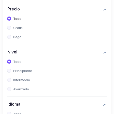
(0)
Historia
Precio
(0)
Arte y Música
Todo
(0)
Desarrollo Web
Gratis
(0)
Desarrollo Móvil
Pago
(0)
Lenguajes de Programación
(0)
Desarrollo de Videojuegos
Nivel
(0)
Edición, Diseño Gráfico e Ilustración
Todo
(0)
Informática
Principiante
(0)
Administración, Gestión Pública y Marketing
Intermedio
(0)
Arquitectura e Ingeniería Civil
Avanzado
(0)
Ingeniería de Sistemas
Idioma
(0)
Ingeniería de Software
(0)
Ciencia de Datos
Todo