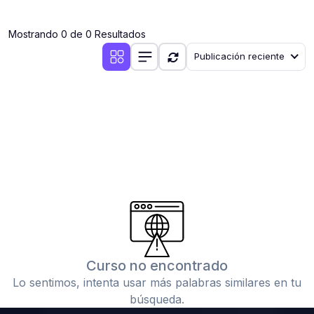
(0)
Clases en vivo por iniciarse
Mostrando 0 de 0 Resultados
(0)
Clases en vivo ya iniciadas
Publicación reciente
(0)
3. CONFERENCIAS
(0)
Conferencias por iniciar
(0)
Conferencias ya iniciadas
(0)
4. RESOLUCIÓN DE TAREAS, TRABAJOS Y PROBLEMAS
ACADÉMICOS
(0)
Banco de Preguntas
(0)
Exámenes
(0)
Tareas o trabajos de investigación ( monografías,
tesis, casos clínicos, etc.)
Curso no encontrado
(0)
Resolver tareas o preguntas, hacer trabajos
Lo sentimos, intenta usar más palabras similares en tu
académicos o de investigación (monografías y otros)
búsqueda.