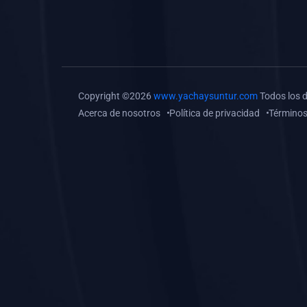
(0)
Tareas o trabajos de
investigación (
monografías, tesis, casos
clínicos, etc.)
(0)
Resolver tareas o
Copyright ©2026
www.yachaysuntur.com
Todos los 
preguntas, hacer trabajos
Acerca de nosotros
Política de privacidad
Términos
académicos o de
investigación (monografías
y otros)
(0)
5. REFORZAMIENTO
ACADÉMICO
(0)
Reforzamiento Personal
(0)
Reforzamiento Grupal
(0)
6. ASESORÍA
(0)
Asesoría Educación
Primaria