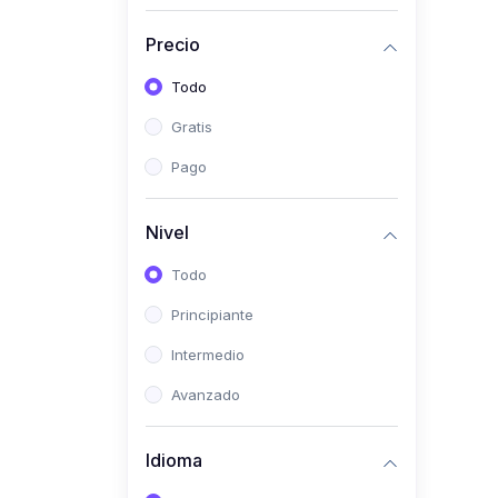
(0)
Historia
Precio
(0)
Arte y Música
Todo
(0)
Desarrollo Web
Gratis
(0)
Desarrollo Móvil
Pago
(0)
Lenguajes de
Programación
Nivel
(0)
Desarrollo de Videojuegos
Todo
(0)
Edición, Diseño Gráfico e
Principiante
Ilustración
(0)
Intermedio
Informática
(0)
Avanzado
Administración, Gestión
Pública y Marketing
Idioma
(0)
Arquitectura e Ingeniería
Civil