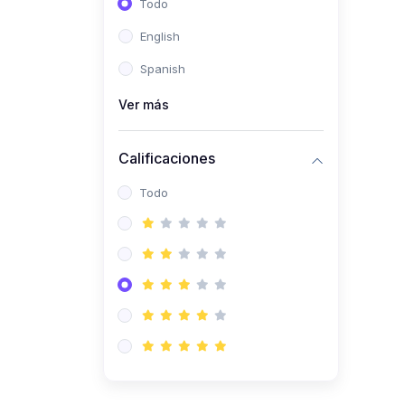
Todo
(0)
Ingeniería de Sistemas
English
(0)
Ingeniería de Software
Spanish
(0)
Ciencia de Datos
Ver más
(0)
Computación Científica
(0)
Ingeniería Mecatrónica
Calificaciones
(0)
Robótica
Todo
(0)
Inteligencia Artificial
(0)
Idiomas
(0)
Lenguaje
(0)
Literatura
(0)
Filosofía
(0)
Psicología