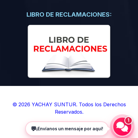
(0)
Libros de Inteligencia Artificial
(0)
Libros de Idiomas
LIBRO DE RECLAMACIONES:
(0)
9. BOLETINES
(0)
Boletines en Ciencias
(0)
Boletines en Ingenierías
(0)
Boletines en Humanidades
(0)
10. REVISTAS
(0)
Revistas en Ciencias
(0)
Revistas en Ingenierías
(0)
Revistas en Humanidades
© 2026 YACHAY SUNTUR. Todos los Derechos
Reservados.
(0)
11. SOFTWARE
1
(0)
Sistemas Operativos
💬
¡Envíanos un mensaje por aquí!
(0)
Aplicaciones