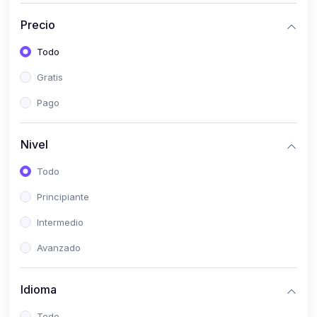
(0)
Historia
Precio
(0)
Arte y Música
Todo
(0)
Desarrollo Web
Gratis
(0)
Desarrollo Móvil
Pago
(0)
Lenguajes de Programación
(0)
Desarrollo de Videojuegos
Nivel
(0)
Edición, Diseño Gráfico e Ilustración
Todo
(0)
Informática
Principiante
(0)
Administración, Gestión Pública y Marketing
Intermedio
(0)
Arquitectura e Ingeniería Civil
Avanzado
(0)
Ingeniería de Sistemas
Idioma
(0)
Ingeniería de Software
(0)
Ciencia de Datos
Todo