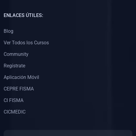
(0)
Capacitación Docentes Universitarios
ENLACES ÚTILES:
(0)
8. LIBROS
Blog
(0)
Libros de Matemáticas
Ver Todos los Cursos
(0)
Libros de Estadística
Community
(0)
Libros de Física
(0)
Libros de Química
Regístrate
(0)
Libros de Biología
Aplicación Móvil
(0)
Libros de Medicina
CEPRE FISMA
(0)
Libros de Economía
CI FISMA
(0)
Libros de Derecho
CICMEDIC
(0)
Libros de Historia
(0)
Libros de Arte y Música