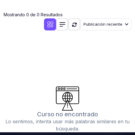
(0)
Clases en vivo por iniciarse
Mostrando 0 de 0 Resultados
(0)
Clases en vivo ya iniciadas
Publicación reciente
(0)
3. CONFERENCIAS
(0)
Conferencias por iniciar
(0)
Conferencias ya iniciadas
(0)
4. RESOLUCIÓN DE TAREAS, TRABAJOS Y PROBLEMAS
ACADÉMICOS
(0)
Banco de Preguntas
(0)
Exámenes
(0)
Tareas o trabajos de investigación ( monografías,
tesis, casos clínicos, etc.)
Curso no encontrado
(0)
Resolver tareas o preguntas, hacer trabajos
Lo sentimos, intenta usar más palabras similares en tu
académicos o de investigación (monografías y otros)
búsqueda.