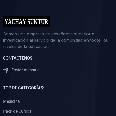
(0)
5. REFORZAMIENTO ACADÉMICO
(0)
Reforzamiento Personal
(0)
Reforzamiento Grupal
(0)
6. ASESORÍA
Somos una empresa de enseñanza superior e
investigación al servicio de la comunidad en todos los
(0)
Asesoría Educación Primaria
niveles de la educación.
(0)
Asesoría Educación Secundaria
CONTÁCTENOS
(0)
Asesoría Educación Preuniversitaria
(0)
Asesoría Educación Universitaria o Pregrado
Enviar mensaje
(0)
Asesoría Educación Postgrado
(0)
7. CAPACITACIÓN DOCENTE
TOP DE CATEGORÍAS:
(0)
Capacitación Docentes de Educación Primaria
Medicina
(0)
Capacitación Docentes de Educación Secundaria
Pack de Cursos
(0)
Capacitación Docentes de Preparación Preuniversitaria