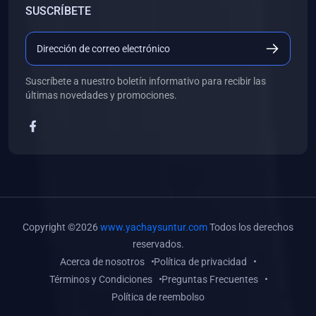
SUSCRÍBETE
(0)
Libros de Desarrollo Web y Móvil
(0)
Libros de Programación
(0)
Libros de Edición, Diseño Gráfico e Ilustración
Suscríbete a nuestro boletín informativo para recibir las
(0)
Libros de Informática
últimas novedades y promociones.
(0)
Libros de Administración, Gestión Pública y Marketing
(0)
Libros de Arquitectura e Ingeniería Civil
(0)
Libros de Ingeniería de Sistemas
(0)
Libros de Ingeniería de Software
(0)
Libros de Ciencia de Datos
Copyright ©2026
www.yachaysuntur.com
Todos los derechos
(0)
Libros de Computación Científica
reservados.
Acerca de nosotros
Política de privacidad
(0)
Libros de Mecatrónica
Términos y Condiciones
Preguntas Frecuentes
(0)
Libros de Robótica
Política de reembolso