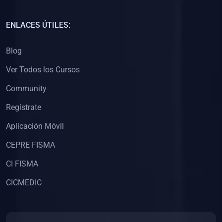
(0)
Capacitación Docentes Universitarios
ENLACES ÚTILES:
(0)
8. LIBROS
Blog
(0)
Libros de Matemáticas
Ver Todos los Cursos
(0)
Libros de Estadística
Community
(0)
Libros de Física
(0)
Libros de Química
Regístrate
(0)
Libros de Biología
Aplicación Móvil
(0)
Libros de Medicina
CEPRE FISMA
(0)
Libros de Economía
CI FISMA
(0)
Libros de Derecho
CICMEDIC
(0)
Libros de Historia
(0)
Libros de Arte y Música