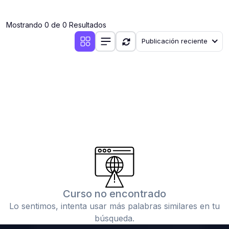
(0)
Clases en vivo por iniciarse
Mostrando 0 de 0 Resultados
(0)
Clases en vivo ya iniciadas
Publicación reciente
(0)
3. CONFERENCIAS
(0)
Conferencias por iniciar
(0)
Conferencias ya iniciadas
(0)
4. RESOLUCIÓN DE TAREAS, TRABAJOS Y PROBLEMAS
ACADÉMICOS
(0)
Banco de Preguntas
(0)
Exámenes
(0)
Tareas o trabajos de investigación ( monografías,
tesis, casos clínicos, etc.)
Curso no encontrado
(0)
Resolver tareas o preguntas, hacer trabajos
Lo sentimos, intenta usar más palabras similares en tu
académicos o de investigación (monografías y otros)
búsqueda.