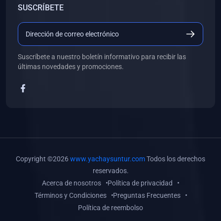
SUSCRÍBETE
(0)
Libros de Desarrollo Web y Móvil
(0)
Libros de Programación
(0)
Libros de Edición, Diseño Gráfico e Ilustración
Suscríbete a nuestro boletín informativo para recibir las
(0)
Libros de Informática
últimas novedades y promociones.
(0)
Libros de Administración, Gestión Pública y Marketing
(0)
Libros de Arquitectura e Ingeniería Civil
(0)
Libros de Ingeniería de Sistemas
(0)
Libros de Ingeniería de Software
(0)
Libros de Ciencia de Datos
Copyright ©2026
www.yachaysuntur.com
Todos los derechos
(0)
Libros de Computación Científica
reservados.
Acerca de nosotros
Política de privacidad
(0)
Libros de Mecatrónica
Términos y Condiciones
Preguntas Frecuentes
(0)
Libros de Robótica
Política de reembolso