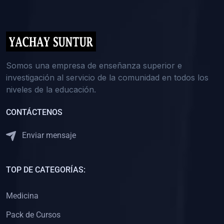
(0)
5. REFORZAMIENTO ACADÉMICO
(0)
Reforzamiento Personal
(0)
Reforzamiento Grupal
(0)
6. ASESORÍA
Somos una empresa de enseñanza superior e
investigación al servicio de la comunidad en todos los
(0)
Asesoría Educación Primaria
niveles de la educación.
(0)
Asesoría Educación Secundaria
CONTÁCTENOS
(0)
Asesoría Educación Preuniversitaria
(0)
Asesoría Educación Universitaria o Pregrado
Enviar mensaje
(0)
Asesoría Educación Postgrado
(0)
7. CAPACITACIÓN DOCENTE
TOP DE CATEGORÍAS:
(0)
Capacitación Docentes de Educación Primaria
Medicina
(0)
Capacitación Docentes de Educación Secundaria
Pack de Cursos
(0)
Capacitación Docentes de Preparación Preuniversitaria