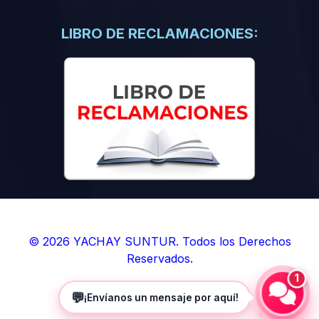
(0)
Libros de Inteligencia Artificial
(0)
Libros de Idiomas
LIBRO DE RECLAMACIONES:
(0)
9. BOLETINES
(0)
Boletines en Ciencias
(0)
Boletines en Ingenierías
(0)
Boletines en Humanidades
(0)
10. REVISTAS
(0)
Revistas en Ciencias
(0)
Revistas en Ingenierías
(0)
Revistas en Humanidades
© 2026 YACHAY SUNTUR. Todos los Derechos
Reservados.
(0)
11. SOFTWARE
1
(0)
Sistemas Operativos
💬
¡Envíanos un mensaje por aquí!
(0)
Aplicaciones