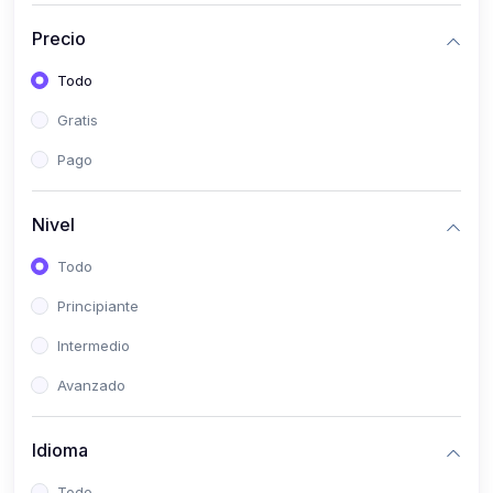
(0)
Historia
Precio
(0)
Arte y Música
Todo
(0)
Desarrollo Web
Gratis
(0)
Desarrollo Móvil
Pago
(0)
Lenguajes de Programación
(0)
Desarrollo de Videojuegos
Nivel
(0)
Edición, Diseño Gráfico e Ilustración
Todo
(0)
Informática
Principiante
(0)
Administración, Gestión Pública y Marketing
Intermedio
(0)
Arquitectura e Ingeniería Civil
Avanzado
(0)
Ingeniería de Sistemas
Idioma
(0)
Ingeniería de Software
(0)
Ciencia de Datos
Todo