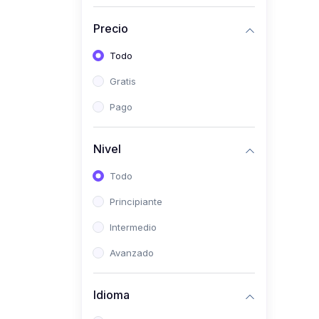
(0)
Historia
Precio
(0)
Arte y Música
Todo
(0)
Desarrollo Web
Gratis
(0)
Desarrollo Móvil
Pago
(0)
Lenguajes de
Programación
Nivel
(0)
Desarrollo de Videojuegos
Todo
(0)
Edición, Diseño Gráfico e
Principiante
Ilustración
(0)
Intermedio
Informática
(0)
Avanzado
Administración, Gestión
Pública y Marketing
Idioma
(0)
Arquitectura e Ingeniería
Civil