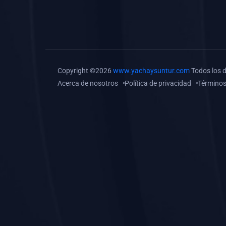
(0)
Tareas o trabajos de
investigación (
monografías, tesis, casos
clínicos, etc.)
(0)
Resolver tareas o
Copyright ©2026
www.yachaysuntur.com
Todos los 
preguntas, hacer trabajos
Acerca de nosotros
Política de privacidad
Términos
académicos o de
investigación (monografías
y otros)
(0)
5. REFORZAMIENTO
ACADÉMICO
(0)
Reforzamiento Personal
(0)
Reforzamiento Grupal
(0)
6. ASESORÍA
(0)
Asesoría Educación
Primaria