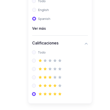
Todo
(0)
Ingeniería de Sistemas
English
(0)
Ingeniería de Software
Spanish
(0)
Ciencia de Datos
Ver más
(0)
Computación Científica
(0)
Ingeniería Mecatrónica
Calificaciones
(0)
Robótica
Todo
(0)
Inteligencia Artificial
(0)
Idiomas
(0)
Lenguaje
(0)
Literatura
(0)
Filosofía
(0)
Psicología