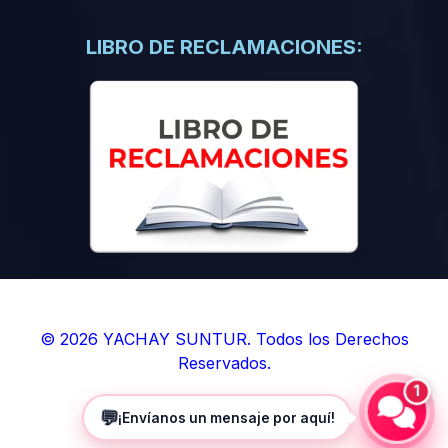
(0)
Libros de Inteligencia Artificial
(0)
Libros de Idiomas
LIBRO DE RECLAMACIONES:
(0)
9. BOLETINES
(0)
Boletines en Ciencias
(0)
Boletines en Ingenierías
(0)
Boletines en Humanidades
(0)
10. REVISTAS
(0)
Revistas en Ciencias
(0)
Revistas en Ingenierías
(0)
Revistas en Humanidades
© 2026 YACHAY SUNTUR. Todos los Derechos
Reservados.
(0)
11. SOFTWARE
1
(0)
Sistemas Operativos
💬
¡Envíanos un mensaje por aquí!
(0)
Aplicaciones