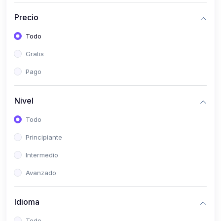
(0)
Historia
Precio
(0)
Arte y Música
Todo
(0)
Desarrollo Web
Gratis
(0)
Desarrollo Móvil
Pago
(0)
Lenguajes de Programación
(0)
Desarrollo de Videojuegos
Nivel
(0)
Edición, Diseño Gráfico e Ilustración
Todo
(0)
Informática
Principiante
(0)
Administración, Gestión Pública y Marketing
Intermedio
(0)
Arquitectura e Ingeniería Civil
Avanzado
(0)
Ingeniería de Sistemas
Idioma
(0)
Ingeniería de Software
(0)
Ciencia de Datos
Todo