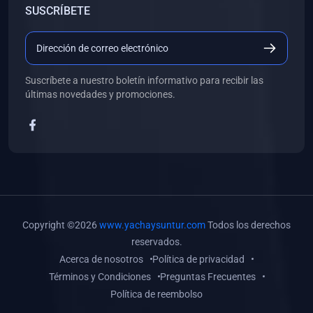
SUSCRÍBETE
(0)
Libros de Desarrollo Web y Móvil
(0)
Libros de Programación
(0)
Libros de Edición, Diseño Gráfico e Ilustración
Suscríbete a nuestro boletín informativo para recibir las
(0)
Libros de Informática
últimas novedades y promociones.
(0)
Libros de Administración, Gestión Pública y Marketing
(0)
Libros de Arquitectura e Ingeniería Civil
(0)
Libros de Ingeniería de Sistemas
(0)
Libros de Ingeniería de Software
(0)
Libros de Ciencia de Datos
Copyright ©2026
www.yachaysuntur.com
Todos los derechos
(0)
Libros de Computación Científica
reservados.
Acerca de nosotros
Política de privacidad
(0)
Libros de Mecatrónica
Términos y Condiciones
Preguntas Frecuentes
(0)
Libros de Robótica
Política de reembolso