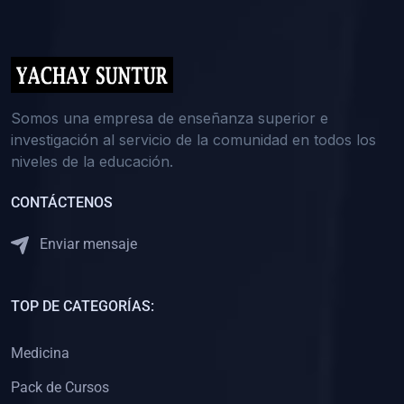
(0)
5. REFORZAMIENTO ACADÉMICO
(0)
Reforzamiento Personal
(0)
Reforzamiento Grupal
(0)
6. ASESORÍA
Somos una empresa de enseñanza superior e
investigación al servicio de la comunidad en todos los
(0)
Asesoría Educación Primaria
niveles de la educación.
(0)
Asesoría Educación Secundaria
CONTÁCTENOS
(0)
Asesoría Educación Preuniversitaria
(0)
Asesoría Educación Universitaria o Pregrado
Enviar mensaje
(0)
Asesoría Educación Postgrado
(0)
7. CAPACITACIÓN DOCENTE
TOP DE CATEGORÍAS:
(0)
Capacitación Docentes de Educación Primaria
Medicina
(0)
Capacitación Docentes de Educación Secundaria
Pack de Cursos
(0)
Capacitación Docentes de Preparación Preuniversitaria