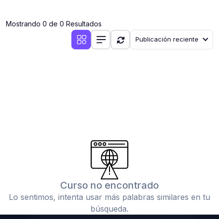
(0)
Clases en vivo por iniciarse
Mostrando 0 de 0 Resultados
(0)
Clases en vivo ya iniciadas
Publicación reciente
(0)
3. CONFERENCIAS
(0)
Conferencias por iniciar
(0)
Conferencias ya iniciadas
(0)
4. RESOLUCIÓN DE TAREAS, TRABAJOS Y PROBLEMAS
ACADÉMICOS
(0)
Banco de Preguntas
(0)
Exámenes
(0)
Tareas o trabajos de investigación ( monografías,
tesis, casos clínicos, etc.)
Curso no encontrado
(0)
Resolver tareas o preguntas, hacer trabajos
Lo sentimos, intenta usar más palabras similares en tu
académicos o de investigación (monografías y otros)
búsqueda.