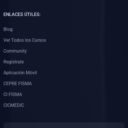
(0)
Capacitación Docentes Universitarios
ENLACES ÚTILES:
(0)
8. LIBROS
Blog
(0)
Libros de Matemáticas
Ver Todos los Cursos
(0)
Libros de Estadística
Community
(0)
Libros de Física
(0)
Libros de Química
Regístrate
(0)
Libros de Biología
Aplicación Móvil
(0)
Libros de Medicina
CEPRE FISMA
(0)
Libros de Economía
CI FISMA
(0)
Libros de Derecho
CICMEDIC
(0)
Libros de Historia
(0)
Libros de Arte y Música