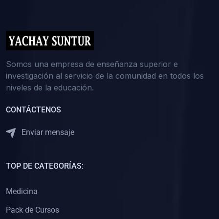
(0)
5. REFORZAMIENTO ACADÉMICO
(0)
Reforzamiento Personal
(0)
Reforzamiento Grupal
(0)
6. ASESORÍA
Somos una empresa de enseñanza superior e
investigación al servicio de la comunidad en todos los
(0)
Asesoría Educación Primaria
niveles de la educación.
(0)
Asesoría Educación Secundaria
CONTÁCTENOS
(0)
Asesoría Educación Preuniversitaria
(0)
Asesoría Educación Universitaria o Pregrado
Enviar mensaje
(0)
Asesoría Educación Postgrado
(0)
7. CAPACITACIÓN DOCENTE
TOP DE CATEGORÍAS:
(0)
Capacitación Docentes de Educación Primaria
Medicina
(0)
Capacitación Docentes de Educación Secundaria
Pack de Cursos
(0)
Capacitación Docentes de Preparación Preuniversitaria