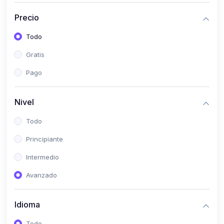
(0)
Historia
Precio
(0)
Arte y Música
Todo
(0)
Desarrollo Web
Gratis
(0)
Desarrollo Móvil
Pago
(0)
Lenguajes de Programación
(0)
Desarrollo de Videojuegos
Nivel
(0)
Edición, Diseño Gráfico e Ilustración
Todo
(0)
Informática
Principiante
(0)
Administración, Gestión Pública y Marketing
Intermedio
(0)
Arquitectura e Ingeniería Civil
Avanzado
(0)
Ingeniería de Sistemas
Idioma
(0)
Ingeniería de Software
(0)
Ciencia de Datos
Todo