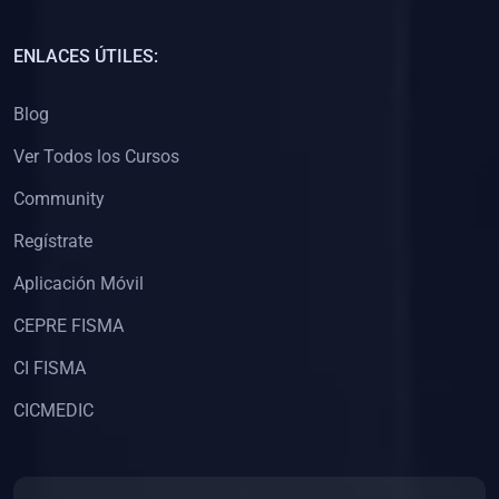
(0)
Capacitación Docentes Universitarios
ENLACES ÚTILES:
(0)
8. LIBROS
Blog
(0)
Libros de Matemáticas
Ver Todos los Cursos
(0)
Libros de Estadística
Community
(0)
Libros de Física
(0)
Libros de Química
Regístrate
(0)
Libros de Biología
Aplicación Móvil
(0)
Libros de Medicina
CEPRE FISMA
(0)
Libros de Economía
CI FISMA
(0)
Libros de Derecho
CICMEDIC
(0)
Libros de Historia
(0)
Libros de Arte y Música