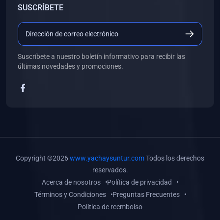
SUSCRÍBETE
(0)
Libros de Desarrollo Web y Móvil
(0)
Libros de Programación
(0)
Libros de Edición, Diseño Gráfico e Ilustración
Suscríbete a nuestro boletín informativo para recibir las
(0)
Libros de Informática
últimas novedades y promociones.
(0)
Libros de Administración, Gestión Pública y Marketing
(0)
Libros de Arquitectura e Ingeniería Civil
(0)
Libros de Ingeniería de Sistemas
(0)
Libros de Ingeniería de Software
(0)
Libros de Ciencia de Datos
Copyright ©2026
www.yachaysuntur.com
Todos los derechos
(0)
Libros de Computación Científica
reservados.
Acerca de nosotros
Política de privacidad
(0)
Libros de Mecatrónica
Términos y Condiciones
Preguntas Frecuentes
(0)
Libros de Robótica
Política de reembolso