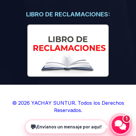
(0)
Libros de Inteligencia Artificial
(0)
Libros de Idiomas
LIBRO DE RECLAMACIONES:
(0)
9. BOLETINES
(0)
Boletines en Ciencias
(0)
Boletines en Ingenierías
(0)
Boletines en Humanidades
(0)
10. REVISTAS
(0)
Revistas en Ciencias
(0)
Revistas en Ingenierías
(0)
Revistas en Humanidades
© 2026 YACHAY SUNTUR. Todos los Derechos
Reservados.
(0)
11. SOFTWARE
1
(0)
Sistemas Operativos
💬
¡Envíanos un mensaje por aquí!
(0)
Aplicaciones