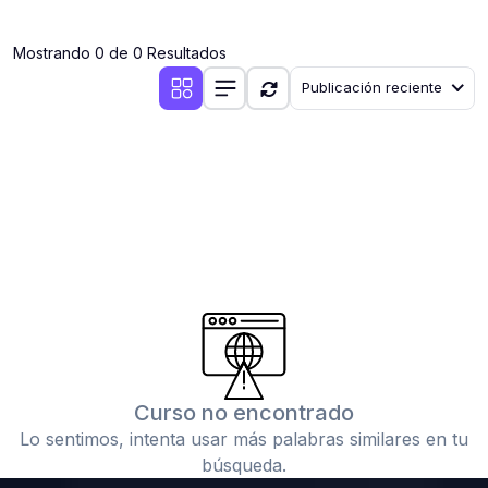
(0)
Clases en vivo por iniciarse
Mostrando 0 de 0 Resultados
(0)
Clases en vivo ya iniciadas
Publicación reciente
(0)
3. CONFERENCIAS
(0)
Conferencias por iniciar
(0)
Conferencias ya iniciadas
(0)
4. RESOLUCIÓN DE TAREAS, TRABAJOS Y PROBLEMAS
ACADÉMICOS
(0)
Banco de Preguntas
(0)
Exámenes
(0)
Tareas o trabajos de investigación ( monografías,
tesis, casos clínicos, etc.)
Curso no encontrado
(0)
Resolver tareas o preguntas, hacer trabajos
Lo sentimos, intenta usar más palabras similares en tu
académicos o de investigación (monografías y otros)
búsqueda.