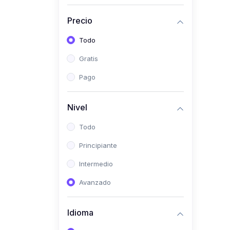
(0)
Historia
Precio
(0)
Arte y Música
Todo
(0)
Desarrollo Web
Gratis
(0)
Desarrollo Móvil
Pago
(0)
Lenguajes de
Programación
Nivel
(0)
Desarrollo de Videojuegos
Todo
(0)
Edición, Diseño Gráfico e
Principiante
Ilustración
(0)
Intermedio
Informática
(0)
Avanzado
Administración, Gestión
Pública y Marketing
Idioma
(0)
Arquitectura e Ingeniería
Civil