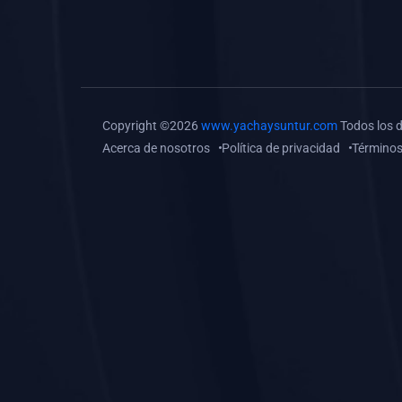
(0)
Tareas o trabajos de
investigación (
monografías, tesis, casos
clínicos, etc.)
(0)
Resolver tareas o
Copyright ©2026
www.yachaysuntur.com
Todos los 
preguntas, hacer trabajos
Acerca de nosotros
Política de privacidad
Términos
académicos o de
investigación (monografías
y otros)
(0)
5. REFORZAMIENTO
ACADÉMICO
(0)
Reforzamiento Personal
(0)
Reforzamiento Grupal
(0)
6. ASESORÍA
(0)
Asesoría Educación
Primaria