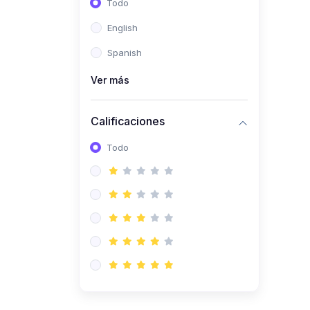
Todo
(0)
Ingeniería de Sistemas
English
(0)
Ingeniería de Software
Spanish
(0)
Ciencia de Datos
Ver más
(0)
Computación Científica
(0)
Ingeniería Mecatrónica
Calificaciones
(0)
Robótica
Todo
(0)
Inteligencia Artificial
(0)
Idiomas
(0)
Lenguaje
(0)
Literatura
(0)
Filosofía
(0)
Psicología