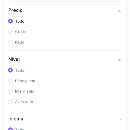
(0)
Historia
Precio
(0)
Arte y Música
Todo
(0)
Desarrollo Web
Gratis
(0)
Desarrollo Móvil
Pago
(0)
Lenguajes de Programación
(0)
Desarrollo de Videojuegos
Nivel
(0)
Edición, Diseño Gráfico e Ilustración
Todo
(0)
Informática
Principiante
(0)
Administración, Gestión Pública y Marketing
Intermedio
(0)
Arquitectura e Ingeniería Civil
Avanzado
(0)
Ingeniería de Sistemas
Idioma
(0)
Ingeniería de Software
(0)
Ciencia de Datos
Todo