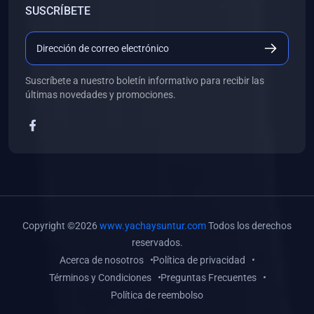
SUSCRÍBETE
(0)
Libros de Desarrollo Web y Móvil
(0)
Libros de Programación
(0)
Libros de Edición, Diseño Gráfico e Ilustración
Suscríbete a nuestro boletín informativo para recibir las
(0)
Libros de Informática
últimas novedades y promociones.
(0)
Libros de Administración, Gestión Pública y Marketing
(0)
Libros de Arquitectura e Ingeniería Civil
(0)
Libros de Ingeniería de Sistemas
(0)
Libros de Ingeniería de Software
(0)
Libros de Ciencia de Datos
Copyright ©2026
www.yachaysuntur.com
Todos los derechos
(0)
Libros de Computación Científica
reservados.
Acerca de nosotros
Política de privacidad
(0)
Libros de Mecatrónica
Términos y Condiciones
Preguntas Frecuentes
(0)
Libros de Robótica
Política de reembolso