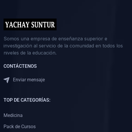
(0)
5. REFORZAMIENTO ACADÉMICO
(0)
Reforzamiento Personal
(0)
Reforzamiento Grupal
(0)
6. ASESORÍA
Somos una empresa de enseñanza superior e
investigación al servicio de la comunidad en todos los
(0)
Asesoría Educación Primaria
niveles de la educación.
(0)
Asesoría Educación Secundaria
CONTÁCTENOS
(0)
Asesoría Educación Preuniversitaria
(0)
Asesoría Educación Universitaria o Pregrado
Enviar mensaje
(0)
Asesoría Educación Postgrado
(0)
7. CAPACITACIÓN DOCENTE
TOP DE CATEGORÍAS:
(0)
Capacitación Docentes de Educación Primaria
Medicina
(0)
Capacitación Docentes de Educación Secundaria
Pack de Cursos
(0)
Capacitación Docentes de Preparación Preuniversitaria