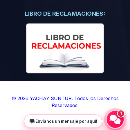
(0)
Libros de Inteligencia Artificial
(0)
Libros de Idiomas
LIBRO DE RECLAMACIONES:
(0)
9. BOLETINES
(0)
Boletines en Ciencias
(0)
Boletines en Ingenierías
(0)
Boletines en Humanidades
(0)
10. REVISTAS
(0)
Revistas en Ciencias
(0)
Revistas en Ingenierías
(0)
Revistas en Humanidades
© 2026 YACHAY SUNTUR. Todos los Derechos
Reservados.
(0)
11. SOFTWARE
1
(0)
Sistemas Operativos
💬
¡Envíanos un mensaje por aquí!
(0)
Aplicaciones