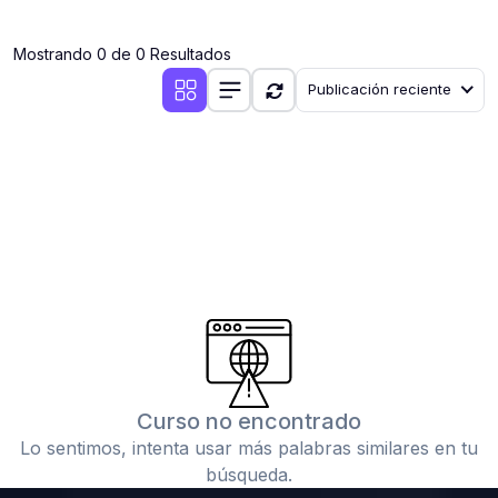
(0)
Clases en vivo por iniciarse
Mostrando 0 de 0 Resultados
(0)
Clases en vivo ya iniciadas
Publicación reciente
(0)
3. CONFERENCIAS
(0)
Conferencias por iniciar
(0)
Conferencias ya iniciadas
(0)
4. RESOLUCIÓN DE TAREAS, TRABAJOS Y PROBLEMAS
ACADÉMICOS
(0)
Banco de Preguntas
(0)
Exámenes
(0)
Tareas o trabajos de investigación ( monografías,
tesis, casos clínicos, etc.)
Curso no encontrado
(0)
Resolver tareas o preguntas, hacer trabajos
Lo sentimos, intenta usar más palabras similares en tu
académicos o de investigación (monografías y otros)
búsqueda.