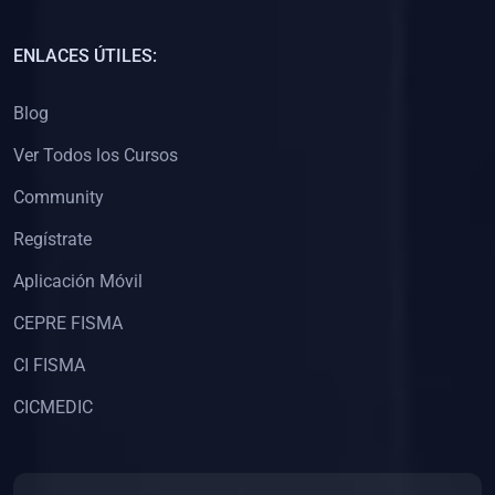
(0)
Capacitación Docentes Universitarios
ENLACES ÚTILES:
(0)
8. LIBROS
Blog
(0)
Libros de Matemáticas
Ver Todos los Cursos
(0)
Libros de Estadística
Community
(0)
Libros de Física
(0)
Libros de Química
Regístrate
(0)
Libros de Biología
Aplicación Móvil
(0)
Libros de Medicina
CEPRE FISMA
(0)
Libros de Economía
CI FISMA
(0)
Libros de Derecho
CICMEDIC
(0)
Libros de Historia
(0)
Libros de Arte y Música