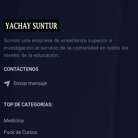
(0)
5. REFORZAMIENTO ACADÉMICO
(0)
Reforzamiento Personal
(0)
Reforzamiento Grupal
(0)
6. ASESORÍA
Somos una empresa de enseñanza superior e
investigación al servicio de la comunidad en todos los
(0)
Asesoría Educación Primaria
niveles de la educación.
(0)
Asesoría Educación Secundaria
CONTÁCTENOS
(0)
Asesoría Educación Preuniversitaria
(0)
Asesoría Educación Universitaria o Pregrado
Enviar mensaje
(0)
Asesoría Educación Postgrado
(0)
7. CAPACITACIÓN DOCENTE
TOP DE CATEGORÍAS:
(0)
Capacitación Docentes de Educación Primaria
Medicina
(0)
Capacitación Docentes de Educación Secundaria
Pack de Cursos
(0)
Capacitación Docentes de Preparación Preuniversitaria