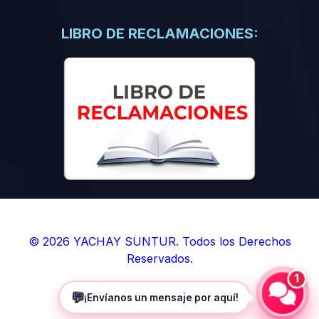
(0)
Libros de Inteligencia Artificial
(0)
Libros de Idiomas
LIBRO DE RECLAMACIONES:
(0)
9. BOLETINES
(0)
Boletines en Ciencias
(0)
Boletines en Ingenierías
(0)
Boletines en Humanidades
(0)
10. REVISTAS
(0)
Revistas en Ciencias
(0)
Revistas en Ingenierías
(0)
Revistas en Humanidades
© 2026 YACHAY SUNTUR. Todos los Derechos
Reservados.
(0)
11. SOFTWARE
1
(0)
Sistemas Operativos
💬
¡Envíanos un mensaje por aquí!
(0)
Aplicaciones