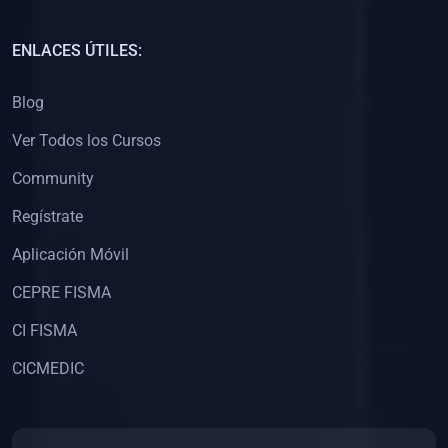
(0)
Capacitación Docentes Universitarios
ENLACES ÚTILES:
(0)
8. LIBROS
Blog
(0)
Libros de Matemáticas
Ver Todos los Cursos
(0)
Libros de Estadística
Community
(0)
Libros de Física
(0)
Libros de Química
Regístrate
(0)
Libros de Biología
Aplicación Móvil
(0)
Libros de Medicina
CEPRE FISMA
(0)
Libros de Economía
CI FISMA
(0)
Libros de Derecho
CICMEDIC
(0)
Libros de Historia
(0)
Libros de Arte y Música