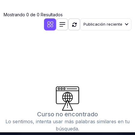
(0)
Clases en vivo por iniciarse
Mostrando 0 de 0 Resultados
(0)
Clases en vivo ya iniciadas
Publicación reciente
(0)
3. CONFERENCIAS
(0)
Conferencias por iniciar
(0)
Conferencias ya iniciadas
(0)
4. RESOLUCIÓN DE TAREAS, TRABAJOS Y PROBLEMAS
ACADÉMICOS
(0)
Banco de Preguntas
(0)
Exámenes
(0)
Tareas o trabajos de investigación ( monografías,
tesis, casos clínicos, etc.)
Curso no encontrado
(0)
Resolver tareas o preguntas, hacer trabajos
Lo sentimos, intenta usar más palabras similares en tu
académicos o de investigación (monografías y otros)
búsqueda.