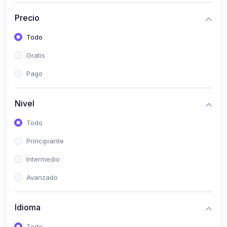
(0)
Historia
Precio
(0)
Arte y Música
Todo
(0)
Desarrollo Web
Gratis
(0)
Desarrollo Móvil
Pago
(0)
Lenguajes de Programación
(0)
Desarrollo de Videojuegos
Nivel
(0)
Edición, Diseño Gráfico e Ilustración
Todo
(0)
Informática
Principiante
(0)
Administración, Gestión Pública y Marketing
Intermedio
(0)
Arquitectura e Ingeniería Civil
Avanzado
(0)
Ingeniería de Sistemas
Idioma
(0)
Ingeniería de Software
(0)
Ciencia de Datos
Todo