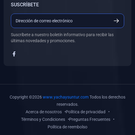
SUSCRÍBETE
(0)
Libros de Desarrollo Web y Móvil
(0)
Libros de Programación
(0)
Libros de Edición, Diseño Gráfico e Ilustración
Suscríbete a nuestro boletín informativo para recibir las
(0)
Libros de Informática
últimas novedades y promociones.
(0)
Libros de Administración, Gestión Pública y Marketing
(0)
Libros de Arquitectura e Ingeniería Civil
(0)
Libros de Ingeniería de Sistemas
(0)
Libros de Ingeniería de Software
(0)
Libros de Ciencia de Datos
Copyright ©2026
www.yachaysuntur.com
Todos los derechos
(0)
Libros de Computación Científica
reservados.
Acerca de nosotros
Política de privacidad
(0)
Libros de Mecatrónica
Términos y Condiciones
Preguntas Frecuentes
(0)
Libros de Robótica
Política de reembolso