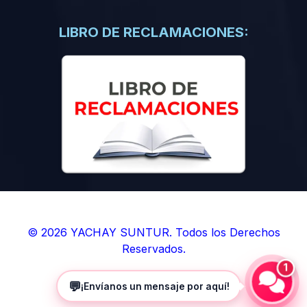
(0)
Libros de Inteligencia Artificial
(0)
Libros de Idiomas
LIBRO DE RECLAMACIONES:
(0)
9. BOLETINES
(0)
Boletines en Ciencias
(0)
Boletines en Ingenierías
(0)
Boletines en Humanidades
(0)
10. REVISTAS
(0)
Revistas en Ciencias
(0)
Revistas en Ingenierías
(0)
Revistas en Humanidades
© 2026 YACHAY SUNTUR. Todos los Derechos
Reservados.
(0)
11. SOFTWARE
1
(0)
Sistemas Operativos
💬
¡Envíanos un mensaje por aquí!
(0)
Aplicaciones