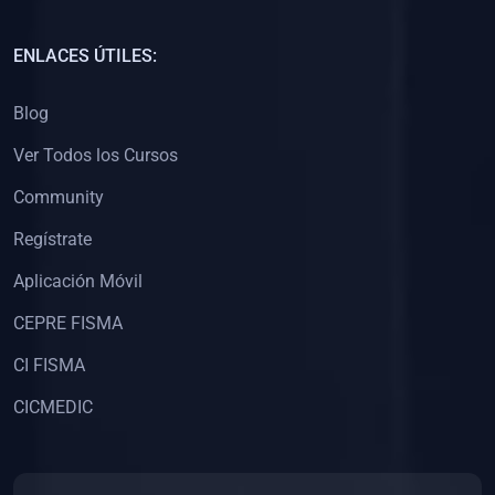
(0)
Capacitación Docentes Universitarios
ENLACES ÚTILES:
(0)
8. LIBROS
Blog
(0)
Libros de Matemáticas
Ver Todos los Cursos
(0)
Libros de Estadística
Community
(0)
Libros de Física
(0)
Libros de Química
Regístrate
(0)
Libros de Biología
Aplicación Móvil
(0)
Libros de Medicina
CEPRE FISMA
(0)
Libros de Economía
CI FISMA
(0)
Libros de Derecho
CICMEDIC
(0)
Libros de Historia
(0)
Libros de Arte y Música