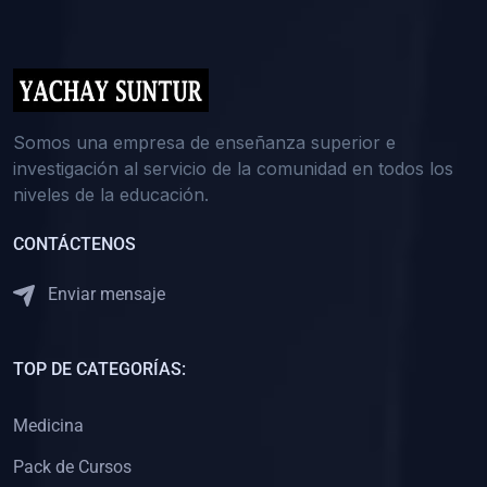
(0)
5. REFORZAMIENTO ACADÉMICO
(0)
Reforzamiento Personal
(0)
Reforzamiento Grupal
(0)
6. ASESORÍA
Somos una empresa de enseñanza superior e
investigación al servicio de la comunidad en todos los
(0)
Asesoría Educación Primaria
niveles de la educación.
(0)
Asesoría Educación Secundaria
CONTÁCTENOS
(0)
Asesoría Educación Preuniversitaria
(0)
Asesoría Educación Universitaria o Pregrado
Enviar mensaje
(0)
Asesoría Educación Postgrado
(0)
7. CAPACITACIÓN DOCENTE
TOP DE CATEGORÍAS:
(0)
Capacitación Docentes de Educación Primaria
Medicina
(0)
Capacitación Docentes de Educación Secundaria
Pack de Cursos
(0)
Capacitación Docentes de Preparación Preuniversitaria