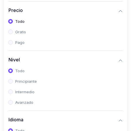
(0)
Historia
Precio
(0)
Arte y Música
Todo
(0)
Desarrollo Web
Gratis
(0)
Desarrollo Móvil
Pago
(0)
Lenguajes de Programación
(0)
Desarrollo de Videojuegos
Nivel
(0)
Edición, Diseño Gráfico e Ilustración
Todo
(0)
Informática
Principiante
(0)
Administración, Gestión Pública y Marketing
Intermedio
(0)
Arquitectura e Ingeniería Civil
Avanzado
(0)
Ingeniería de Sistemas
Idioma
(0)
Ingeniería de Software
(0)
Ciencia de Datos
Todo