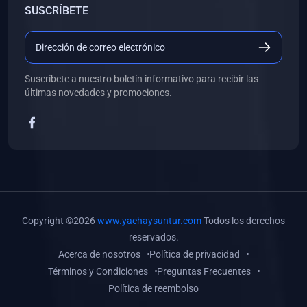
SUSCRÍBETE
(0)
Libros de Desarrollo Web y Móvil
(0)
Libros de Programación
(0)
Libros de Edición, Diseño Gráfico e Ilustración
Suscríbete a nuestro boletín informativo para recibir las
(0)
Libros de Informática
últimas novedades y promociones.
(0)
Libros de Administración, Gestión Pública y Marketing
(0)
Libros de Arquitectura e Ingeniería Civil
(0)
Libros de Ingeniería de Sistemas
(0)
Libros de Ingeniería de Software
(0)
Libros de Ciencia de Datos
Copyright ©2026
www.yachaysuntur.com
Todos los derechos
(0)
Libros de Computación Científica
reservados.
Acerca de nosotros
Política de privacidad
(0)
Libros de Mecatrónica
Términos y Condiciones
Preguntas Frecuentes
(0)
Libros de Robótica
Política de reembolso